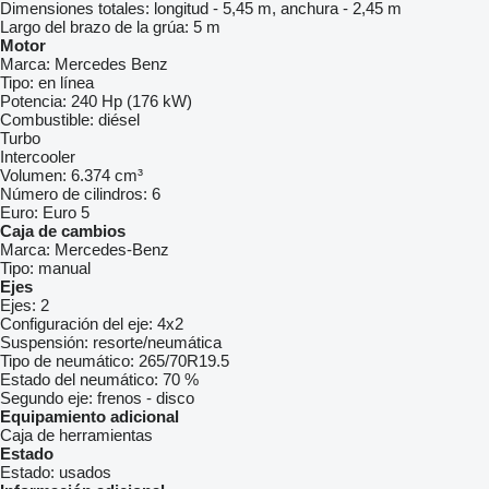
Dimensiones totales:
longitud - 5,45 m, anchura - 2,45 m
Largo del brazo de la grúa:
5 m
Motor
Marca:
Mercedes Benz
Tipo:
en línea
Potencia:
240 Hp (176 kW)
Combustible:
diésel
Turbo
Intercooler
Volumen:
6.374 cm³
Número de cilindros:
6
Euro:
Euro 5
Caja de cambios
Marca:
Mercedes-Benz
Tipo:
manual
Ejes
Ejes:
2
Configuración del eje:
4x2
Suspensión:
resorte/neumática
Tipo de neumático:
265/70R19.5
Estado del neumático:
70 %
Segundo eje:
frenos - disco
Equipamiento adicional
Caja de herramientas
Estado
Estado:
usados