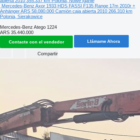
abierta
2010
355.337 km
Polonia, Nowe Iganie
Mercedes-Benz Axor 1933 HDS FASSI F135 Range 17m 2010r +
Anhänger
ARS 58.080.000
Camión caja abierta
2010
266.310 km
Polonia, Sierakowice
Mercedes-Benz Atego 1224
ARS 35.440.000
Llámame Ahora
Contacte con el vendedor
Compartir