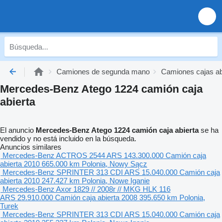
Camiones de segunda mano
Camiones cajas a
Mercedes-Benz Atego 1224 camión caja
abierta
El anuncio
Mercedes-Benz Atego 1224 camión caja abierta
se ha
vendido y no está incluido en la búsqueda.
Anuncios similares
Mercedes-Benz ACTROS 2544
ARS 143.300.000
Camión caja
abierta
2010
665.000 km
Polonia, Nowy Sącz
Mercedes-Benz SPRINTER 313 CDI
ARS 15.040.000
Camión caja
abierta
2010
247.427 km
Polonia, Nowe Iganie
Mercedes-Benz Axor 1829 // 2008r // MKG HLK 116
ARS 29.910.000
Camión caja abierta
2008
395.650 km
Polonia,
Turek
Mercedes-Benz SPRINTER 313 CDI
ARS 15.040.000
Camión caja