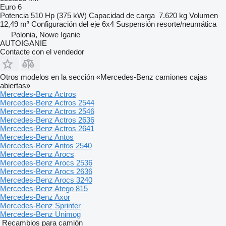
Euro 6
Potencia
510 Hp (375 kW)
Capacidad de carga
7.620 kg
Volumen
12,49 m³
Configuración del eje
6x4
Suspensión
resorte/neumática
Polonia, Nowe Iganie
AUTOIGANIE
Contacte con el vendedor
Otros modelos en la sección «Mercedes-Benz camiones cajas
abiertas»
Mercedes-Benz Actros
Mercedes-Benz Actros 2544
Mercedes-Benz Actros 2546
Mercedes-Benz Actros 2636
Mercedes-Benz Actros 2641
Mercedes-Benz Antos
Mercedes-Benz Antos 2540
Mercedes-Benz Arocs
Mercedes-Benz Arocs 2536
Mercedes-Benz Arocs 2636
Mercedes-Benz Arocs 3240
Mercedes-Benz Atego 815
Mercedes-Benz Axor
Mercedes-Benz Sprinter
Mercedes-Benz Unimog
Recambios para camión