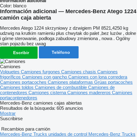
Información adicional
Color:
blanco
Información adicional — Mercedes-Benz Atego 1224
camión caja abierta
Mercedes Atego 1224 skrzyniowy z dzwigiem PM 8521,4250 kg
udzwig na krutkim ramieniu plus chwytak do palet ,bez luzów , dolne
i górne sterowanie, podłoga zabudowy zmieniona , nowa . Ogólny
stan pojazdu bez uwag
Teléfono
Escribir
Camiones
Volquetes
Camiones furgones
Camiones chasis
Camiones
frigoríficos
Camiones con gancho
Camiones con lona corredera
Camiones portacoches
Camiones plataformas
Grúas portacoches
Camiones toldos
Camiones de combustible
Camiones de
contenedores
Camiones cisterna
Camiones madereros
Camiones
portacontenedores
Mercedes-Benz camiones cajas abiertas
Resultados de la búsqueda:
605 anuncios
Mostrar
Suscribirse
Recambios para camión
Mercedes-Benz Trucks unidades de control
Mercedes-Benz Trucks