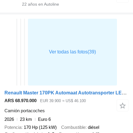
22
años en Autoline
Renault Master 170PK Automaat Autotransporter LED Trekhaak Airco Cruise
ARS 68.970.000
EUR 39.900
≈ US$ 46.100
Camión portacoches
2026
23 km
Euro 6
Potencia
170 Hp (125 kW)
Combustible
diésel