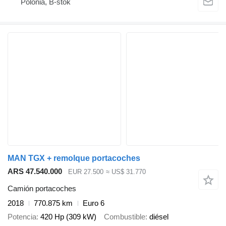
Polonia, B-stok
MAN TGX + remolque portacoches
ARS 47.540.000
EUR 27.500
≈ US$ 31.770
Camión portacoches
2018
770.875 km
Euro 6
Potencia
420 Hp (309 kW)
Combustible
diésel