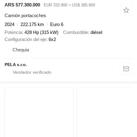
ARS 577.300.000
EUR 333.900
≈ US$ 385.800
Camión portacoches
2024
222.175 km
Euro 6
Potencia
428 Hp (315 kW)
Combustible
diésel
Configuración del eje
6x2
Chequia
PELA s.r.o.