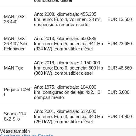
combustible: diésel
Año: 2008, kilometraje: 455.395
MAN TGX
km, euro: Euro 4, volumen: 28 m³,
EUR 13.500
26.440
suspensión: resorte/resorte
MAN TGX
Año: 2013, kilometraje: 600.885
26.440/ Silo
km, euro: Euro 5, potencia: 441 Hp
EUR 23.680
Feldbinder
(324 kW), combustible: diésel
Año: 2018, kilometraje: 1.150.000
MAN Tgx
km, euro: Euro 6, potencia: 500 Hp
EUR 46.560
(368 kW), combustible: diésel
Año: 1975, kilometraje: 104.000
Pegaso 1098
km, configuración del eje: 4x2, : 0
EUR 5.000
L
compartimento
Año: 2001, kilometraje: 612.000
Scania 114
km, euro: Euro 3, potencia: 340 Hp
EUR 14.900
8x2 Silo
(250 kW), combustible: diésel
Véase también