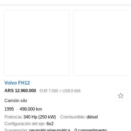
Volvo FH12
ARS 12.960.000
EUR 7.500
≈ US$ 8.666
Camión silo
1995
498.000 km
Potencia
340 Hp (250 kW)
Combustible
diésel
Configuración del eje
6x2
Suspensión
neumática/neumática
0 compartimento