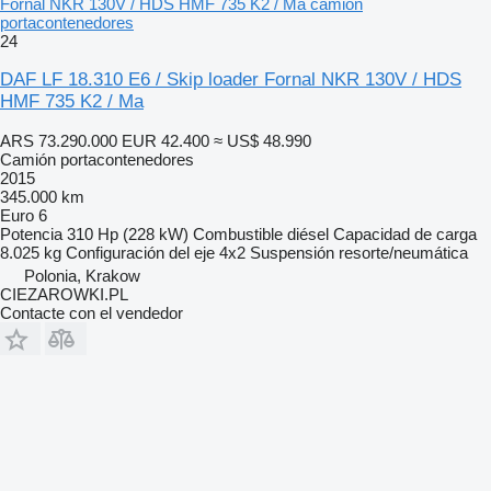
Fornal NKR 130V / HDS HMF 735 K2 / Ma camión
portacontenedores
24
DAF LF 18.310 E6 / Skip loader Fornal NKR 130V / HDS
HMF 735 K2 / Ma
ARS 73.290.000
EUR 42.400
≈ US$ 48.990
Camión portacontenedores
2015
345.000 km
Euro 6
Potencia
310 Hp (228 kW)
Combustible
diésel
Capacidad de carga
8.025 kg
Configuración del eje
4x2
Suspensión
resorte/neumática
Polonia, Krakow
CIEZAROWKI.PL
Contacte con el vendedor