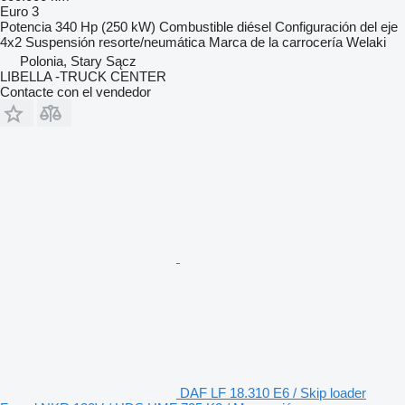
Euro 3
Potencia
340 Hp (250 kW)
Combustible
diésel
Configuración del eje
4x2
Suspensión
resorte/neumática
Marca de la carrocería
Welaki
Polonia, Stary Sącz
LIBELLA -TRUCK CENTER
Contacte con el vendedor
DAF LF 18.310 E6 / Skip loader