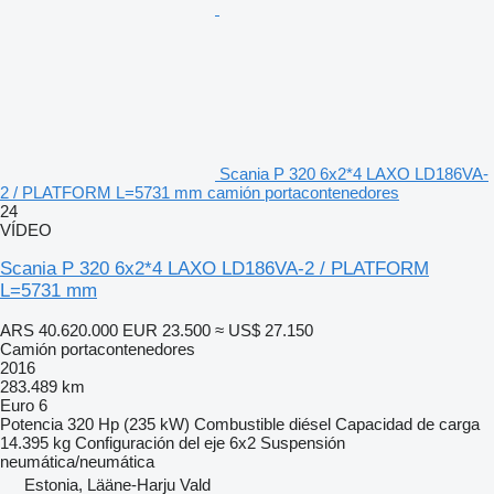
Scania P 320 6x2*4 LAXO LD186VA-
2 / PLATFORM L=5731 mm camión portacontenedores
24
VÍDEO
Scania P 320 6x2*4 LAXO LD186VA-2 / PLATFORM
L=5731 mm
ARS 40.620.000
EUR 23.500
≈ US$ 27.150
Camión portacontenedores
2016
283.489 km
Euro 6
Potencia
320 Hp (235 kW)
Combustible
diésel
Capacidad de carga
14.395 kg
Configuración del eje
6x2
Suspensión
neumática/neumática
Estonia, Lääne-Harju Vald