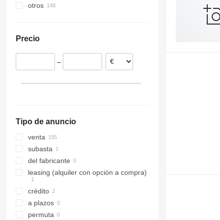
otros
China
Turquía
Países Bajos
Polonia
Precio
España
Alemania
–
Hungría
Portugal
Francia
Rumanía
mostrar todos
Tipo de anuncio
venta
subasta
del fabricante
leasing (alquiler con opción a compra)
crédito
a plazos
permuta