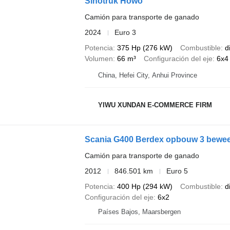
Sinotruk Howo
Camión para transporte de ganado
2024
Euro 3
Potencia
375 Hp (276 kW)
Combustible
d
Volumen
66 m³
Configuración del eje
6x4
China, Hefei City, Anhui Province
YIWU XUNDAN E-COMMERCE FIRM
Scania G400 Berdex opbouw 3 beweeg
Camión para transporte de ganado
2012
846.501 km
Euro 5
Potencia
400 Hp (294 kW)
Combustible
d
Configuración del eje
6x2
Países Bajos, Maarsbergen