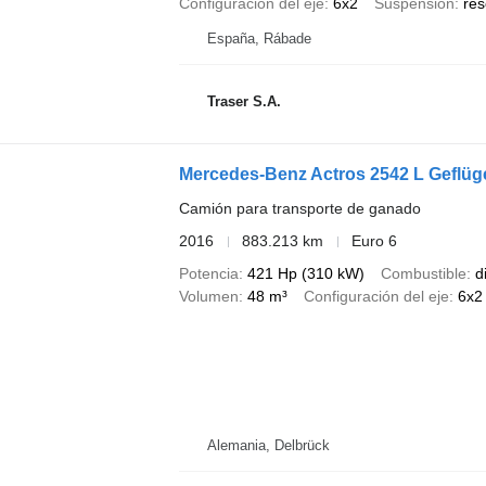
Configuración del eje
6x2
Suspensión
res
España, Rábade
Traser S.A.
Mercedes-Benz Actros 2542 L Geflüg
Camión para transporte de ganado
2016
883.213 km
Euro 6
Potencia
421 Hp (310 kW)
Combustible
d
Volumen
48 m³
Configuración del eje
6x2
Alemania, Delbrück