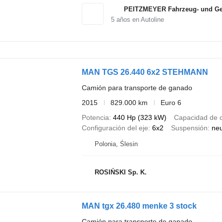
PEITZMEYER Fahrzeug- und Ger
5
años en Autoline
MAN TGS 26.440 6x2 STEHMANN
Camión para transporte de ganado
2015
829.000 km
Euro 6
Potencia
440 Hp (323 kW)
Capacidad de 
Configuración del eje
6x2
Suspensión
ne
Polonia, Ślesin
ROSIŃSKI Sp. K.
MAN tgx 26.480 menke 3 stock
Camión para transporte de ganado