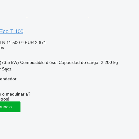
 Eco-T 100
LN 11.500
≈ EUR 2.671
os
(73.5 kW)
Combustible
diésel
Capacidad de carga
2.200 kg
y Sącz
vendedor
s o maquinaria?
tros!
nuncio