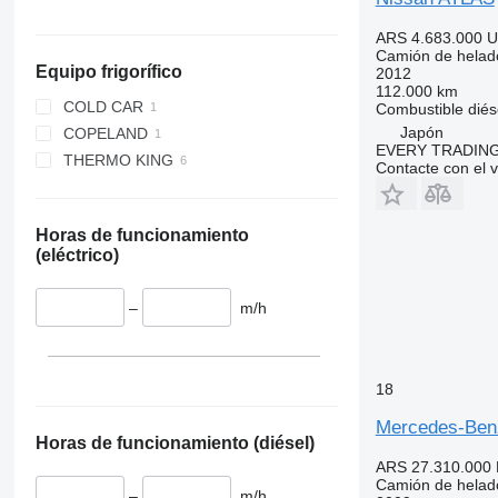
ARS 4.683.000
U
Camión de helad
Equipo frigorífico
2012
112.000 km
COLD CAR
Combustible
diés
Japón
COPELAND
EVERY TRADING
THERMO KING
Contacte con el 
V 500 MAX
Horas de funcionamiento
(eléctrico)
–
m/h
18
Mercedes-Ben
Horas de funcionamiento (diésel)
ARS 27.310.000
Camión de helad
–
m/h