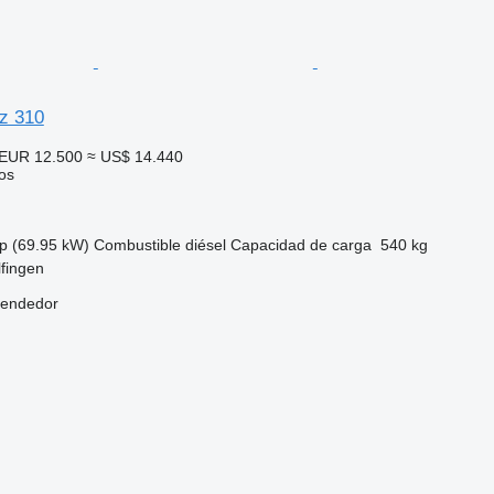
z 310
EUR 12.500
≈ US$ 14.440
os
p (69.95 kW)
Combustible
diésel
Capacidad de carga
540 kg
fingen
vendedor