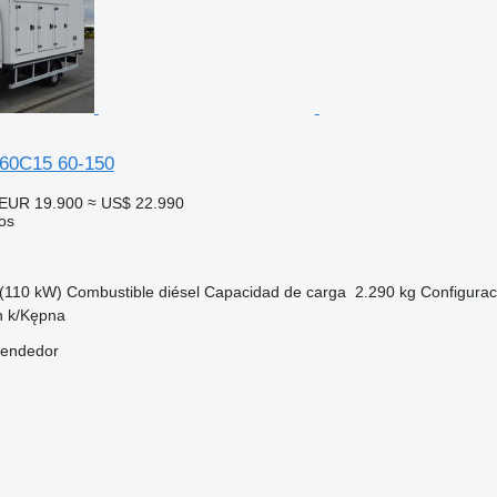
60C15 60-150
EUR 19.900
≈ US$ 22.990
os
(110 kW)
Combustible
diésel
Capacidad de carga
2.290 kg
Configurac
in k/Kępna
vendedor