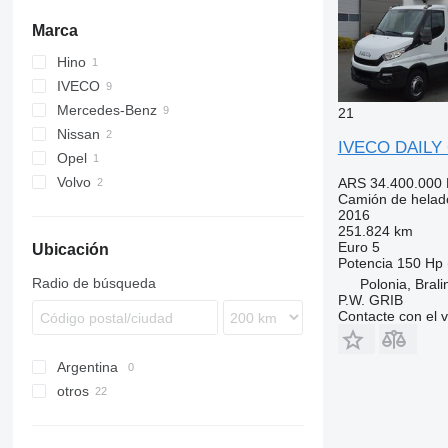
Marca
Hino
IVECO
Mercedes-Benz
Daily
21
Nissan
EuroCargo
Sprinter
IVECO DAILY 
Opel
Atlas
Volvo
Atleon
Movano
ARS 34.400.000
Camión de helad
FE
2016
FL
251.824 km
Euro 5
Ubicación
Potencia
150 Hp 
Radio de búsqueda
Polonia, Bral
P.W. GRIB
Contacte con el 
Argentina
otros
Alemania
Polonia