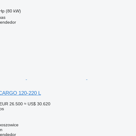
Hp (80 kW)
nas
vendedor
ARGO 120-220 L
EUR 26.500
≈ US$ 30.620
os
boszowice
gn
vendedor