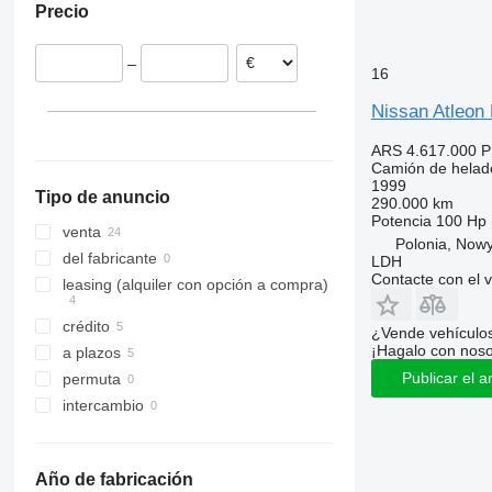
Precio
España
Suecia
–
Rumanía
16
Lituania
Nissan Atleon
Italia
Hungría
ARS 4.617.000
P
Camión de helad
1999
Tipo de anuncio
290.000 km
Potencia
100 Hp 
venta
Polonia, Now
del fabricante
LDH
Contacte con el 
leasing (alquiler con opción a compra)
crédito
¿Vende vehículo
¡Hagalo con noso
a plazos
Publicar el a
permuta
intercambio
Año de fabricación