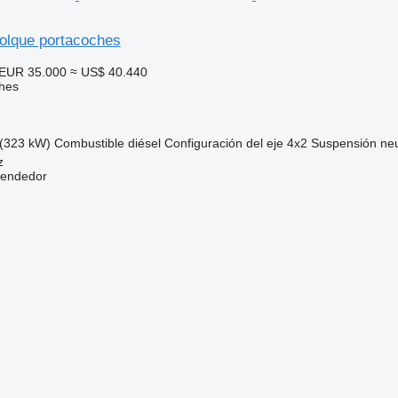
olque portacoches
EUR 35.000
≈ US$ 40.440
hes
(323 kW)
Combustible
diésel
Configuración del eje
4x2
Suspensión
ne
z
vendedor