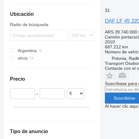
31
Ubicación
DAF LF 45 220
Radio de búsqueda
ARS 39.740.000
Camión portacoc
2010
687.212 km
Argentina
Número de vehíc
otros
Polonia, Rad
Transport Osobo
Países Bajos
Contacte con el 
Lituania
Precio
Polonia
Suscríbase para 
Reino Unido
–
Rumanía
Suscribirse
Alemania
Al hacer clic aq
Francia
Italia
mostrar todos
Tipo de anuncio