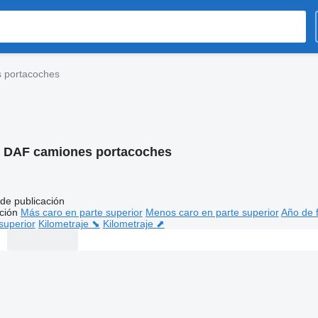
 portacoches
:
DAF camiones portacoches
de publicación
ción
Más caro en parte superior
Menos caro en parte superior
Año de f
superior
Kilometraje ⬊
Kilometraje ⬈