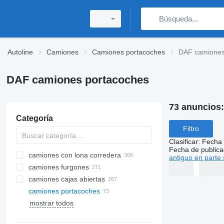
Autoline
Camiones
Camiones portacoches
DAF camiones
DAF camiones portacoches
73 anuncios
Categoría
Filtro
Clasificar
:
Fecha 
Fecha de publica
camiones con lona corredera
antiguo en parte 
camiones furgones
camiones cajas abiertas
camiones portacoches
mostrar todos