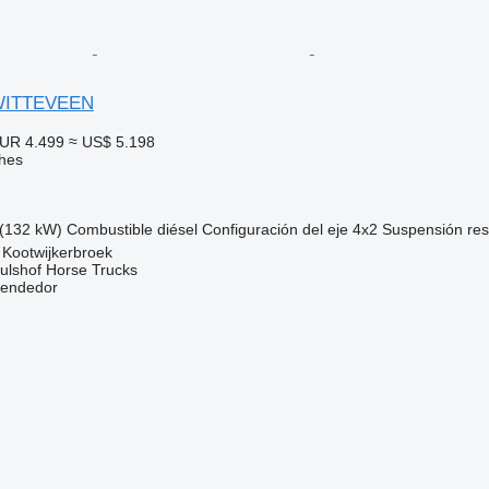
 WITTEVEEN
UR 4.499
≈ US$ 5.198
hes
(132 kW)
Combustible
diésel
Configuración del eje
4x2
Suspensión
re
 Kootwijkerbroek
ulshof Horse Trucks
vendedor