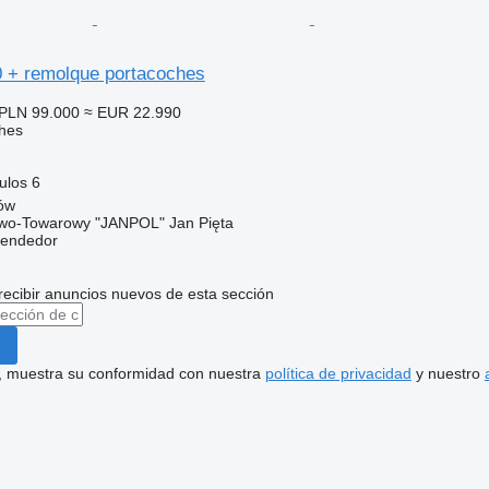
 + remolque portacoches
PLN 99.000
≈ EUR 22.990
hes
ulos
6
łów
wo-Towarowy "JANPOL" Jan Pięta
vendedor
recibir anuncios nuevos de esta sección
uí, muestra su conformidad con nuestra
política de privacidad
y nuestro