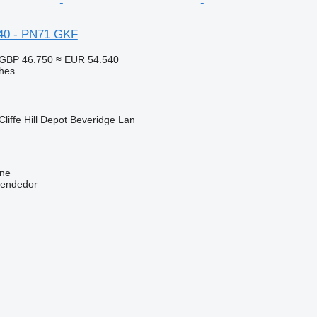
0 - PN71 GKF
GBP 46.750
≈ EUR 54.540
hes
Cliffe Hill Depot Beveridge Lan
ine
vendedor