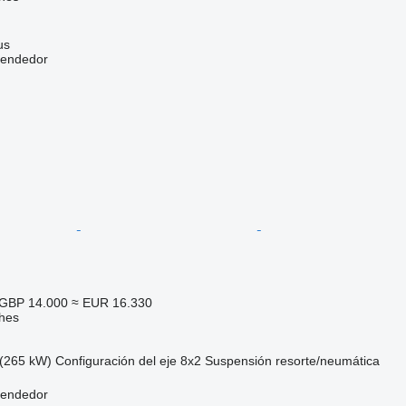
us
vendedor
GBP 14.000
≈ EUR 16.330
hes
(265 kW)
Configuración del eje
8x2
Suspensión
resorte/neumática
vendedor