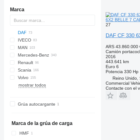
Marca
6X2 BELLE 7 CA
27
DAF
DAF CF 330 
IVECO
CF
Cargo
ARS 43.860.000
MAN
LF
Transit
Daily
ELF
CF 75
Camión portacoc
Mercedes-Benz
XB
EuroCargo
Forward
LE
CF 85
LF 45
CF 75 250
2016
443.641 km
Renault
XD
Magirus
NL series
A-Class
Canter
Atleon
CF 320
LF 180 FA
XB 260
CF 75 310
CF 85 380
LF 45 220
Euro 6
Scania
XF
S-Way
TGA
Actros
C-series
CF 330
CF 75 360
CF 85 410
Potencia
330 Hp 
Volvo
Stralis
TGL
Antos
D-series
G-series
X3000
E-series
Dyna
Crafter
CF 340
XF 105
CF 85 460
Reino Unido,
Commercial Vehi
mostrar todos
TGM
Atego
D Wide
LB
Transporter
FE
CF 410
XF 106
Contacte con el 
TGS
Axor
Magnum
P-series
FH
CF 450
XF 480
TGX
LK
Master
R-series
FL
CF 460
XF 530
Grúa autocargante
SK
Midlum
S-series
FM
CF 530
Sprinter
Premium
VM
Vario
T-series
Marca de la grúa de carga
HMF