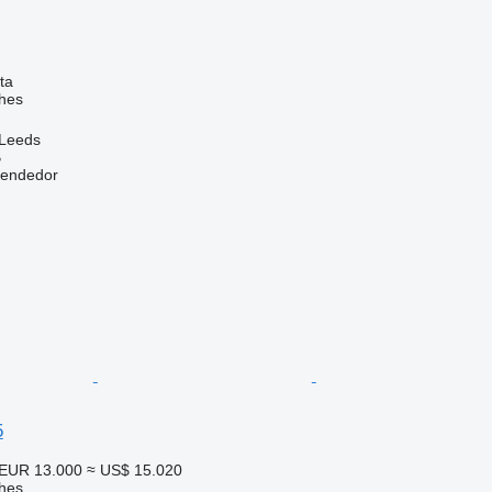
ta
hes
 Leeds
B
vendedor
5
EUR 13.000
≈ US$ 15.020
hes