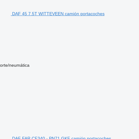
DAF 45 7.5T WITTEVEEN camión portacoches
sorte/neumática
DAF FAR CF340 - PN71 GKF camión portacoches