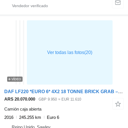
VÍDEO
DAF LF220 *EURO 6* 4X2 18 TONNE BRICK GRAB – 2016 – MX16 FEV
ARS 20.070.000
GBP 9.950
≈ EUR 11.610
Camión caja abierta
2016
245.255 km
Euro 6
Reino Unido, Sawley