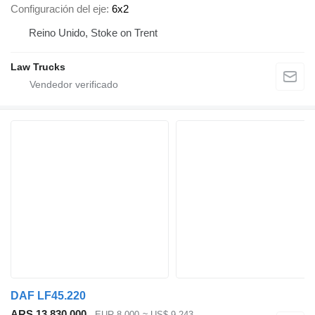
Configuración del eje
6x2
Reino Unido, Stoke on Trent
Law Trucks
DAF LF45.220
ARS 13.830.000
EUR 8.000
≈ US$ 9.243