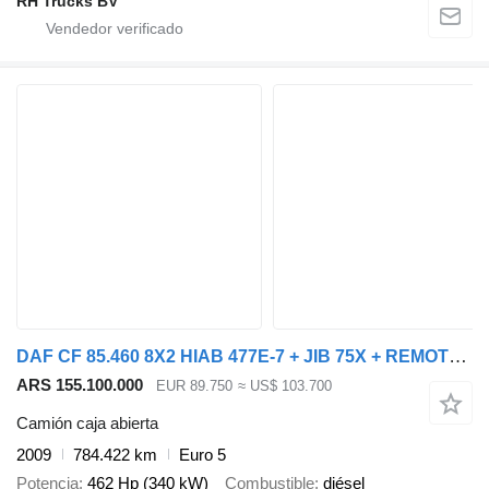
RH Trucks BV
DAF CF 85.460 8X2 HIAB 477E-7 + JIB 75X + REMOTE CONTROL
ARS 155.100.000
EUR 89.750
≈ US$ 103.700
Camión caja abierta
2009
784.422 km
Euro 5
Potencia
462 Hp (340 kW)
Combustible
diésel