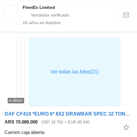
FleetEx Limited
16
años en Autoline
VÍDEO
DAF CF410 *EURO 6* 8X2 DRAWBAR SPEC 32 TONNE BRICK GRAB – 2019 – FP1
ARS 70.080.000
GBP 34.750
≈ EUR 40.540
Camión caja abierta