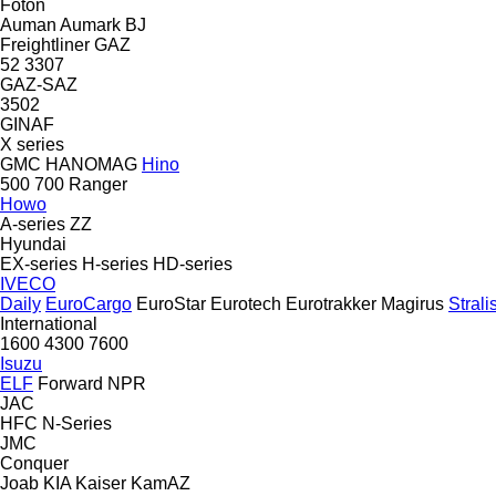
Foton
Auman
Aumark
BJ
Freightliner
GAZ
52
3307
GAZ-SAZ
3502
GINAF
X series
GMC
HANOMAG
Hino
500
700
Ranger
Howo
A-series
ZZ
Hyundai
EX-series
H-series
HD-series
IVECO
Daily
EuroCargo
EuroStar
Eurotech
Eurotrakker
Magirus
Strali
International
1600
4300
7600
Isuzu
ELF
Forward
NPR
JAC
HFC
N-Series
JMC
Conquer
Joab
KIA
Kaiser
KamAZ