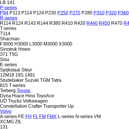
LB 141
P-series
P94
P113
P114
P124
P230
P250
P270
P280
P310
P320
P360
R-series
R114
R124
R143
R144
R380
R410
R420
R440
R450
R470
R
T-series
T114
Shacman
F3000
H3000
L3000
M3000
X3000
Sinotruk Howo
371
T5G
Sisu
E-series
Spijkstaal
Steyr
12M18
19S
1491
Studebaker
Suzuki
TGM
Tatra
815
T-series
Terberg
Toyota
Dyna
Hiace
Hino
ToyoAce
UD Trucks
Volkswagen
Constellation
Crafter
Transporter
Up
Volvo
A-series
FE
FH
FL
FM
FMX
L-series
N-series
VM
XCMG
ZIL
131