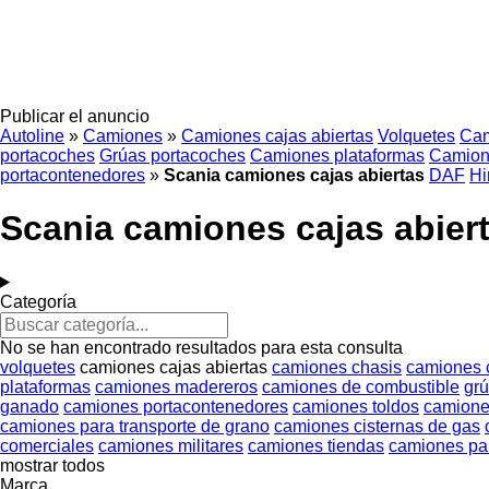
Publicar el anuncio
Autoline
»
Camiones
»
Camiones cajas abiertas
Volquetes
Cam
portacoches
Grúas portacoches
Camiones plataformas
Camion
portacontenedores
»
Scania camiones cajas abiertas
DAF
Hi
Scania camiones cajas abier
Categoría
No se han encontrado resultados para esta consulta
volquetes
camiones cajas abiertas
camiones chasis
camiones 
plataformas
camiones madereros
camiones de combustible
gr
ganado
camiones portacontenedores
camiones toldos
camiones
camiones para transporte de grano
camiones cisternas de gas
comerciales
camiones militares
camiones tiendas
camiones par
mostrar todos
Marca