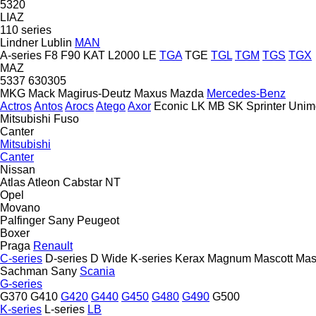
5320
LIAZ
110 series
Lindner
Lublin
MAN
A-series
F8
F90
KAT
L2000
LE
TGA
TGE
TGL
TGM
TGS
TGX
MAZ
5337
630305
MKG
Mack
Magirus-Deutz
Maxus
Mazda
Mercedes-Benz
Actros
Antos
Arocs
Atego
Axor
Econic
LK
MB
SK
Sprinter
Unim
Mitsubishi Fuso
Canter
Mitsubishi
Canter
Nissan
Atlas
Atleon
Cabstar
NT
Opel
Movano
Palfinger Sany
Peugeot
Boxer
Praga
Renault
C-series
D-series
D Wide
K-series
Kerax
Magnum
Mascott
Mas
Sachman
Sany
Scania
G-series
G370
G410
G420
G440
G450
G480
G490
G500
K-series
L-series
LB