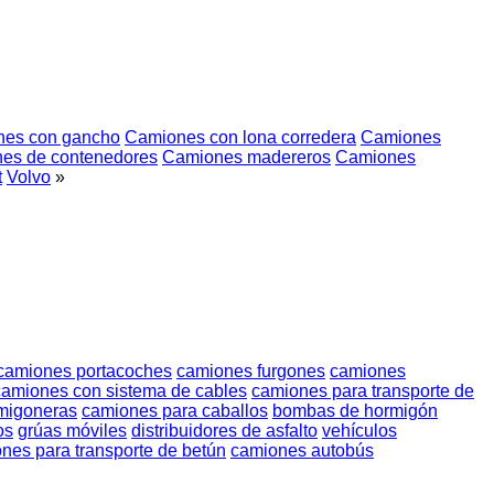
es con gancho
Camiones con lona corredera
Camiones
es de contenedores
Camiones madereros
Camiones
t
Volvo
»
camiones portacoches
camiones furgones
camiones
camiones con sistema de cables
camiones para transporte de
migoneras
camiones para caballos
bombas de hormigón
os
grúas móviles
distribuidores de asfalto
vehículos
nes para transporte de betún
camiones autobús