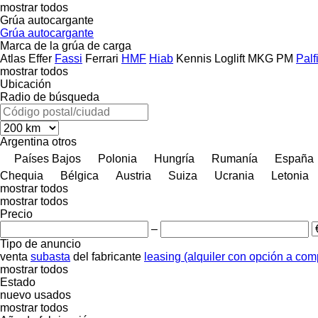
mostrar todos
Grúa autocargante
Grúa autocargante
Marca de la grúa de carga
Atlas
Effer
Fassi
Ferrari
HMF
Hiab
Kennis
Loglift
MKG
PM
Palf
mostrar todos
Ubicación
Radio de búsqueda
Argentina
otros
Países Bajos
Polonia
Hungría
Rumanía
España
Chequia
Bélgica
Austria
Suiza
Ucrania
Letonia
mostrar todos
mostrar todos
Precio
–
Tipo de anuncio
venta
subasta
del fabricante
leasing (alquiler con opción a com
mostrar todos
Estado
nuevo
usados
mostrar todos