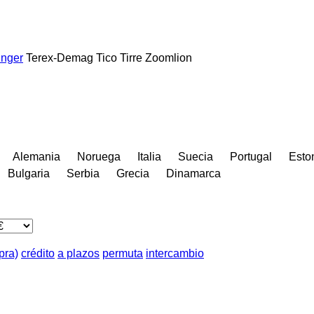
inger
Terex-Demag
Tico
Tirre
Zoomlion
Alemania
Noruega
Italia
Suecia
Portugal
Esto
Bulgaria
Serbia
Grecia
Dinamarca
pra)
crédito
a plazos
permuta
intercambio