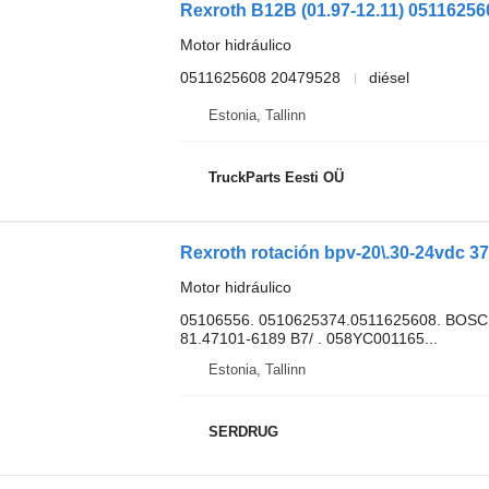
Motor hidráulico
0511625608 20479528
diésel
Estonia, Tallinn
TruckParts Eesti OÜ
Motor hidráulico
05106556. 0510625374.0511625608. BOSCH
81.47101-6189 B7/ . 058YC001165...
Estonia, Tallinn
SERDRUG