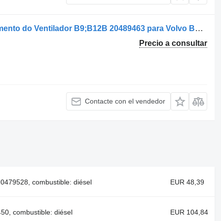
Volvo B12B Motor Hidráulico Acionamento do Ventilador B9;B12B 20489463 para Volvo B12B B9;B12B autobús
Precio a consultar
Contacte con el vendedor
0479528, combustible: diésel
EUR 48,39
0, combustible: diésel
EUR 104,84