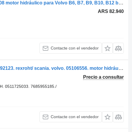
Rexroth B12B (01.97-12.11) 0511625608 motor hidráulico para Volvo B6, B7, B9, B10, B12 bus (1978-2011) autobús
ARS 82.940
Contacte con el vendedor
Rexroth rotación bpv-20\.30-24vdc 3792123. rexroht/ scania. volvo. 05106556. motor hidráulico para autobús
Precio a consultar
. 0511725033. 7685955185./
Contacte con el vendedor