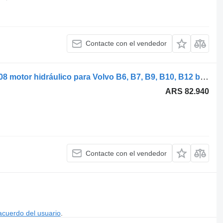
Contacte con el vendedor
Rexroth B12B (01.97-12.11) 0511625608 motor hidráulico para Volvo B6, B7, B9, B10, B12 bus (1978-2011) autobús
ARS 82.940
Contacte con el vendedor
acuerdo del usuario
.