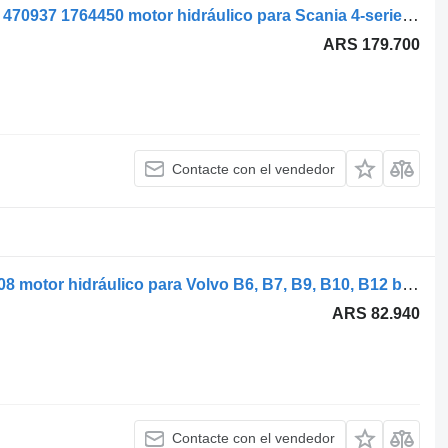
Scania 4-Series bus L94 (01.96-12.06) 470937 1764450 motor hidráulico para Scania 4-series bus (1995-2006) autobús
ARS 179.700
Contacte con el vendedor
Rexroth B12B (01.97-12.11) 0511625608 motor hidráulico para Volvo B6, B7, B9, B10, B12 bus (1978-2011) autobús
ARS 82.940
Contacte con el vendedor