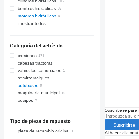
cilindros hidráulicos
bombas hidráulicas
motores hidráulicos
mostrar todos
Categoría del vehículo
camiones
cabezas tractoras
vehículos comerciales
semirremolques
autobuses
maquinaria municipal
equipos
maquinaria de limpieza viaria
vehículos de rescate
accesorios para camiones y
barredoras
Suscríbase para 
remolques
ratrackes
camiones de bomberos
grúas autocargantes
Tipo de pieza de repuesto
Suscribirse
trampillas elevadoras
pieza de recambio original
Al hacer clic aq