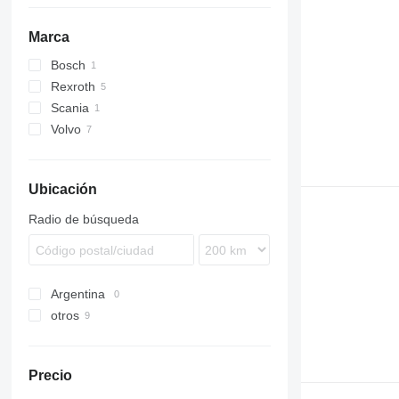
Marca
Bosch
Rexroth
Scania
Volvo
L-series
7700
9900
Ubicación
B-series
Radio de búsqueda
Argentina
otros
Estonia
Portugal
Precio