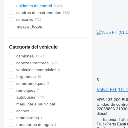
unidades de control
cuadros de instrumentos
sensores
mostrar todos
Categoría del vehículo
camiones
cabezas tractoras
vehículos comerciales
furgonetas
5
semirremolques
Volvo FH (01.1
remolques
autobuses
ARS 135.200
EU
maquinaria municipal
Unidad de contro
22038896 21930
coches
maquinaria de limpieza viaria
diésel
motocicletas
vehículos municipales
barredoras
Estonia, Talli
TruckParts Eesti
transportes de agua
esparcidores de arena
camiones de basura