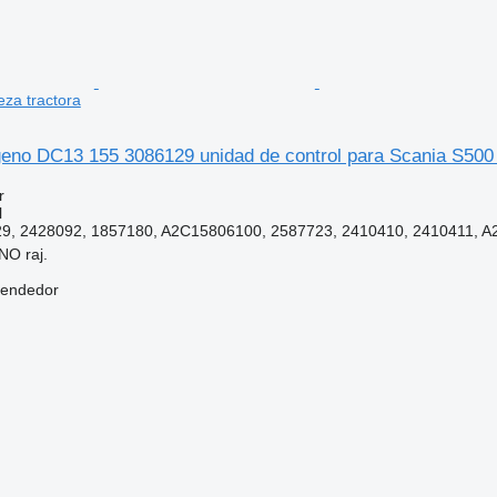
za tractora
geno DC13 155 3086129 unidad de control para Scania S500 
r
l
9, 2428092, 1857180, A2C15806100, 2587723, 2410410, 2410411, 
NO raj.
vendedor