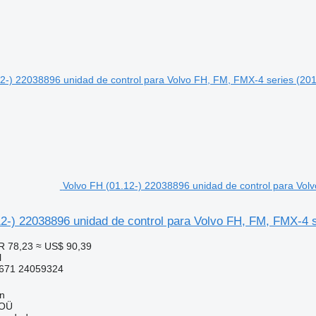
Volvo FH (01.12-) 22038896 unidad de control para Volv
2-) 22038896 unidad de control para Volvo FH, FM, FMX-4 s
R 78,23
≈ US$ 90,39
l
671 24059324
nn
 OÜ