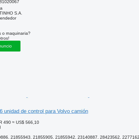
81020067
ia
TINHO S.A.
vendedor
s o maquinaria?
tros!
nuncio
6 unidad de control para Volvo camión
R 490
≈ US$ 566,10
l
886, 21855943, 21855905, 21855942, 23140887, 28423562, 22771624