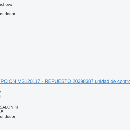
achevo
vendedor
PCIÓN MS120117 - REPUESTO 20398387 unidad de control 
r
l
SSALONIKI
CE
vendedor