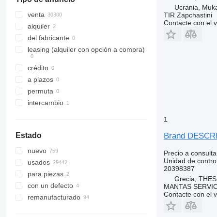
Vario
Ucrania, Muk
Viano
venta
TIR Zapchastini
Contacte con el 
Vito
alquiler
del fabricante
leasing (alquiler con opción a compra)
crédito
a plazos
permuta
intercambio
1
Brand DESCRI
Estado
nuevo
Precio a consulta
Unidad de contro
usados
20398387
para piezas
Grecia, THE
con un defecto
MANTAS SERVI
Contacte con el 
remanufacturado