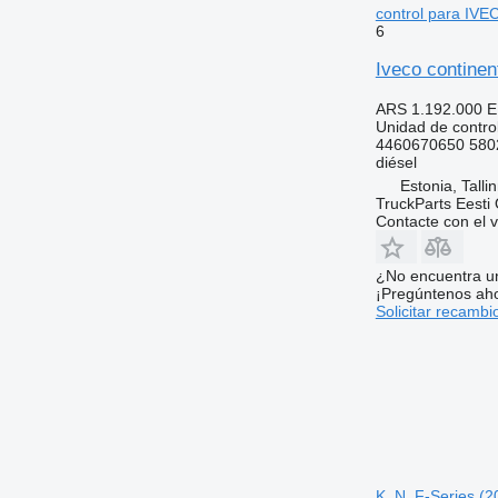
control para IVEC
6
Iveco continen
ARS 1.192.000
E
Unidad de contro
4460670650 580
diésel
Estonia, Talli
TruckParts Eesti
Contacte con el 
¿No encuentra u
¡Pregúntenos ah
Solicitar recambi
K, N, F-Series (