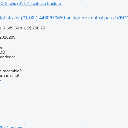
O Stralis (01.02-) cabeza tractora
tal stralis (01.02-) 4460670650 unidad de control para IVECO
UR 689,50
≈ US$ 796,70
l
2020285
nn
 OÜ
vendedor
n recambio?
ora mismo!
o
2006-) autobús