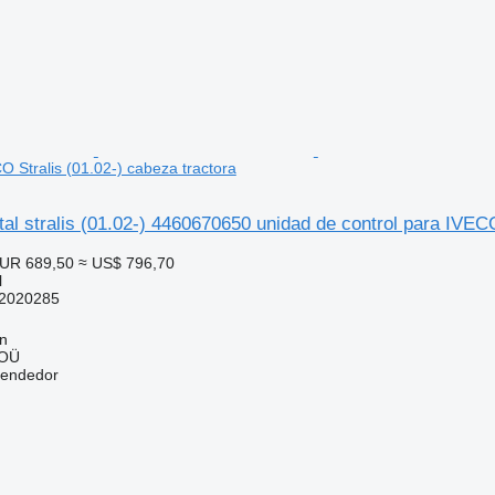
O Stralis (01.02-) cabeza tractora
tal stralis (01.02-) 4460670650 unidad de control para IVECO
UR 689,50
≈ US$ 796,70
l
2020285
nn
 OÜ
vendedor