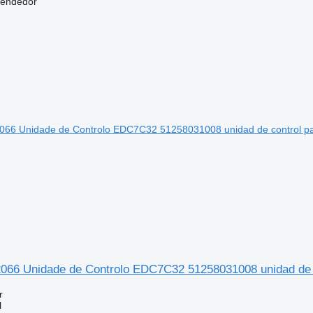
vendedor
66 Unidade de Controlo EDC7C32 51258031008 unidad de c
r
l