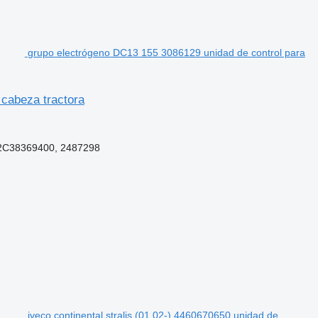
grupo electrógeno DC13 155 3086129 unidad de control para
cabeza tractora
A2C38369400, 2487298
iveco continental stralis (01.02-) 4460670650 unidad de