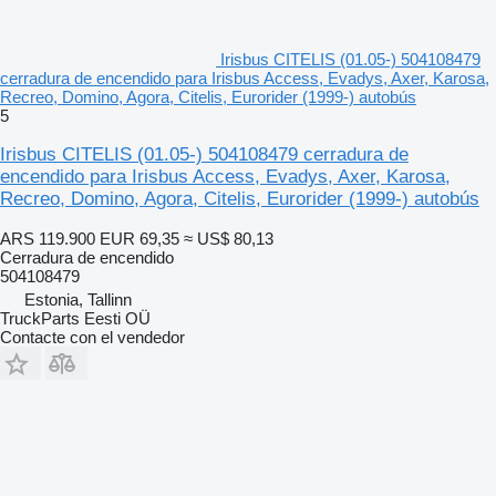
Irisbus CITELIS (01.05-) 504108479
cerradura de encendido para Irisbus Access, Evadys, Axer, Karosa,
Recreo, Domino, Agora, Citelis, Eurorider (1999-) autobús
5
Irisbus CITELIS (01.05-) 504108479 cerradura de
encendido para Irisbus Access, Evadys, Axer, Karosa,
Recreo, Domino, Agora, Citelis, Eurorider (1999-) autobús
ARS 119.900
EUR 69,35
≈ US$ 80,13
Cerradura de encendido
504108479
Estonia, Tallinn
TruckParts Eesti OÜ
Contacte con el vendedor