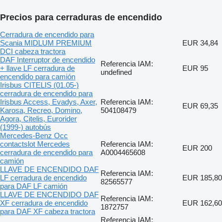
Precios para cerraduras de encendido
Cerradura de encendido para
Scania MIDLUM PREMIUM
EUR 34,84
DCI cabeza tractora
DAF Interruptor de encendido
Referencia IAM:
+ llave LF cerradura de
EUR 95
undefined
encendido para camión
Irisbus CITELIS (01.05-)
cerradura de encendido para
Irisbus Access, Evadys, Axer,
Referencia IAM:
EUR 69,35
Karosa, Recreo, Domino,
504108479
Agora, Citelis, Eurorider
(1999-) autobús
Mercedes-Benz Occ
contactslot Mercedes
Referencia IAM:
EUR 200
cerradura de encendido para
A0004465608
camión
LLAVE DE ENCENDIDO DAF
Referencia IAM:
LF cerradura de encendido
EUR 185,80
82565577
para DAF LF camión
LLAVE DE ENCENDIDO DAF
Referencia IAM:
XF cerradura de encendido
EUR 162,60
1872757
para DAF XF cabeza tractora
Referencia IAM: