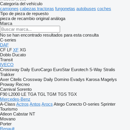
Categoría del vehículo
camiones
cabezas tractoras
furgonetas
autobuses
coches
Tipo de pieza de repuesto
pieza de recambio original
análoga
Marca
No se han encontrado resultados para esta consulta
C-series
DAF
CF
LF
XF
XG
Doblo
Ducato
Transit
IVECO
Crossway
Daily
EuroCargo
EuroStar
Eurotech
S-Way
Stralis
Trakker
Axer
Citelis
Crossway
Daily
Domino
Evadys
Karosa
Magelys
Proway
Recreo
Carnival
Sorento
F90
L2000
LE
TGA
TGL
TGM
TGS
TGX
Mercedes-Benz
A-Class
Actros
Antos
Arocs
Atego
Conecto
O-series
Sprinter
Tourismo
Atleon
Cabstar
NT
Movano
Porter
Renault