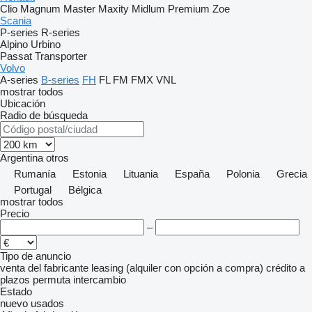
Clio
Magnum
Master
Maxity
Midlum
Premium
Zoe
Scania
P-series
R-series
Alpino
Urbino
Passat
Transporter
Volvo
A-series
B-series
FH
FL
FM
FMX
VNL
mostrar todos
Ubicación
Radio de búsqueda
Argentina
otros
Rumanía
Estonia
Lituania
España
Polonia
Grecia
Portugal
Bélgica
mostrar todos
Precio
–
Tipo de anuncio
venta
del fabricante
leasing (alquiler con opción a compra)
crédito
a
plazos
permuta
intercambio
Estado
nuevo
usados