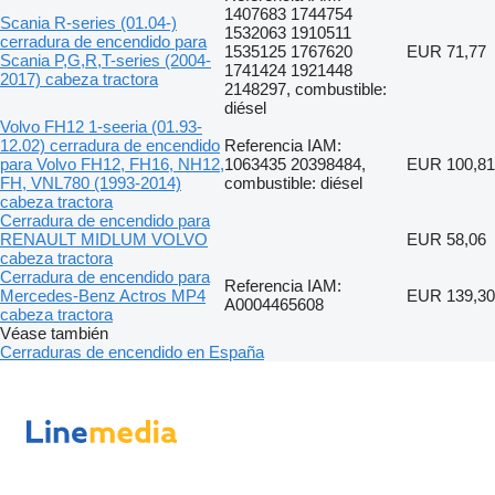
1407683 1744754
Scania R-series (01.04-)
1532063 1910511
cerradura de encendido para
1535125 1767620
EUR 71,77
Scania P,G,R,T-series (2004-
1741424 1921448
2017) cabeza tractora
2148297, combustible:
diésel
Volvo FH12 1-seeria (01.93-
12.02) cerradura de encendido
Referencia IAM:
para Volvo FH12, FH16, NH12,
1063435 20398484,
EUR 100,81
FH, VNL780 (1993-2014)
combustible: diésel
cabeza tractora
Cerradura de encendido para
RENAULT MIDLUM VOLVO
EUR 58,06
cabeza tractora
Cerradura de encendido para
Referencia IAM:
Mercedes-Benz Actros MP4
EUR 139,30
A0004465608
cabeza tractora
Véase también
Cerraduras de encendido en España