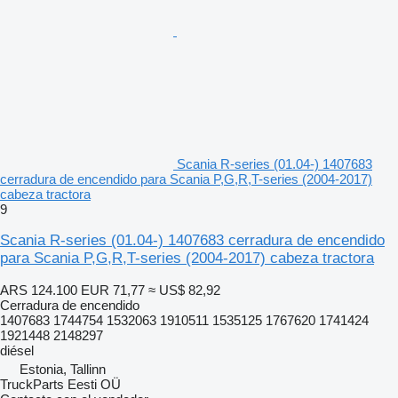
Scania R-series (01.04-) 1407683
cerradura de encendido para Scania P,G,R,T-series (2004-2017)
cabeza tractora
9
Scania R-series (01.04-) 1407683 cerradura de encendido
para Scania P,G,R,T-series (2004-2017) cabeza tractora
ARS 124.100
EUR 71,77
≈ US$ 82,92
Cerradura de encendido
1407683 1744754 1532063 1910511 1535125 1767620 1741424
1921448 2148297
diésel
Estonia, Tallinn
TruckParts Eesti OÜ