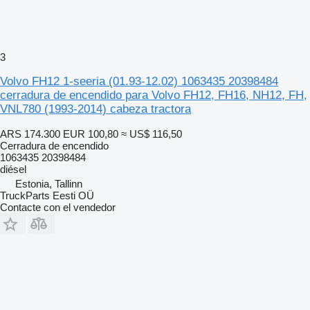
3
Volvo FH12 1-seeria (01.93-12.02) 1063435 20398484
cerradura de encendido para Volvo FH12, FH16, NH12, FH,
VNL780 (1993-2014) cabeza tractora
ARS 174.300
EUR 100,80
≈ US$ 116,50
Cerradura de encendido
1063435 20398484
diésel
Estonia, Tallinn
TruckParts Eesti OÜ
Contacte con el vendedor