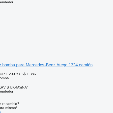
vendedor
e bomba para Mercedes-Benz Atego 1324 camión
UR 1.200
≈ US$ 1.386
bomba
RVIS UKRAYiNA"
vendedor
n recambio?
ora mismo!
o