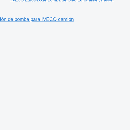
IVECO Eurotrakker Bomba de Óleo Eurotrakker;Trakker
sión de bomba para IVECO camión