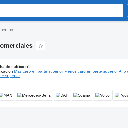
e bomba
comerciales
ha de publicación
s:
Transmisiones de bomba, transmisión de la bomba, accionam
icación
Más caro en parte superior
Menos caro en parte superior
Año d
te superior