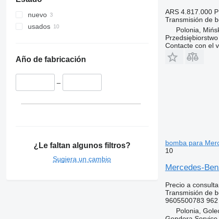
ARS 4.817.000
P
nuevo
Transmisión de 
usados
Polonia, Mińs
Przedsiębiorstw
Contacte con el 
Año de fabricación
–
bomba para Merc
¿Le faltan algunos filtros?
10
Sugiera un cambio
Mercedes-Benz
Precio a consulta
Transmisión de 
9605500783 962 
Polonia, Gol
Gendera Service