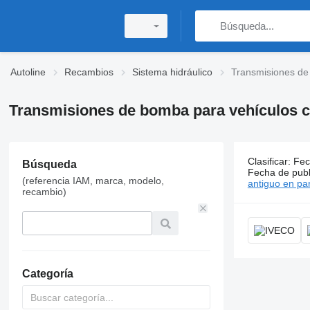
Autoline
Recambios
Sistema hidráulico
Transmisiones d
Transmisiones de bomba para vehículos 
Clasificar
:
Fec
Búsqueda
13 anuncio
Fecha de publ
(referencia IAM, marca, modelo,
antiguo en par
recambio)
Categoría