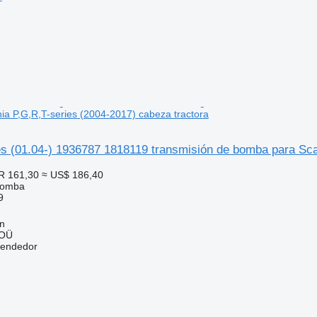
a P,G,R,T-series (2004-2017) cabeza tractora
es (01.04-) 1936787 1818119 transmisión de bomba para Sca
R 161,30
≈ US$ 186,40
bomba
9
nn
 OÜ
vendedor