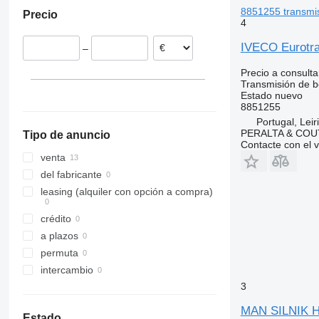
Chequia
8851255 transmi
Precio
Portugal
4
Países Bajos
IVECO Eurotra
–
Letonia
Italia
Precio a consulta
Transmisión de 
Estonia
Estado
nuevo
8851255
Portugal, Leir
PERALTA & COU
Tipo de anuncio
Contacte con el 
venta
del fabricante
leasing (alquiler con opción a compra)
crédito
a plazos
permuta
intercambio
3
MAN SILNIK 
Estado