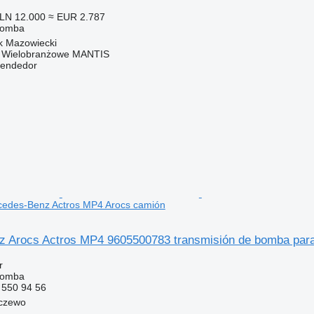
LN 12.000
≈ EUR 2.787
bomba
k Mazowiecki
o Wielobranżowe MANTIS
vendedor
edes-Benz Actros MP4 Arocs camión
 Arocs Actros MP4 9605500783 transmisión de bomba par
r
bomba
550 94 56
eczewo