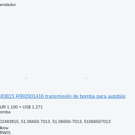
vendedor
83815 R992001416 transmisión de bomba para autobús
UR 1.100
≈ US$ 1.271
bomba
2483815, 51.06650.7013, 51.06650-7013, 51066507013
ełków
ERWIS