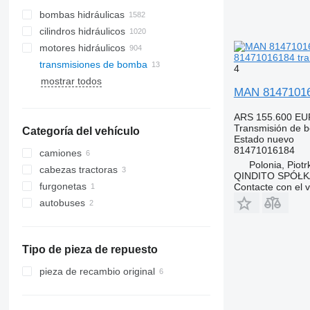
bombas hidráulicas
cilindros hidráulicos
motores hidráulicos
81471016184 tr
transmisiones de bomba
4
mostrar todos
MAN 81471016
ARS 155.600
EU
Transmisión de 
Categoría del vehículo
Estado
nuevo
81471016184
camiones
Polonia, Piot
cabezas tractoras
QINDITO SPÓŁ
furgonetas
Contacte con el 
autobuses
Tipo de pieza de repuesto
pieza de recambio original