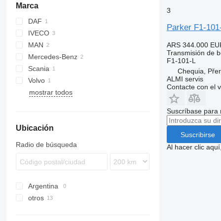
Marca
3
DAF
Parker F1-101
IVECO
MAN
Daily
ARS 344.000
EU
Transmisión de 
Mercedes-Benz
Eurotrakker
TGA
F1-101-L
Scania
Trakker
TGL
Actros
Chequia, Pře
ALMI servis
Volvo
TGX
Arocs
Contacte con el 
mostrar todos
Atego
FH
Suscríbase para 
Ubicación
Suscribirse
Radio de búsqueda
Al hacer clic aq
Argentina
otros
Polonia