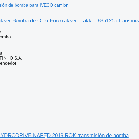
sión de bomba para IVECO camión
kker Bomba de Óleo Eurotrakker;Trakker 8851255 transmi
r
bomba
ia
TINHO S.A.
vendedor
HYDRODRIVE NAPĘD 2019 ROK transmisión de bomba