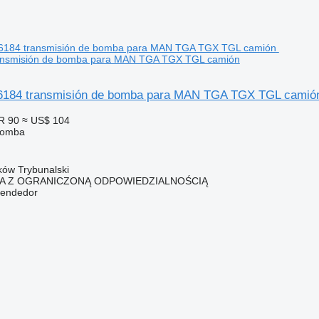
ansmisión de bomba para MAN TGA TGX TGL camión
184 transmisión de bomba para MAN TGA TGX TGL camió
R 90
≈ US$ 104
bomba
rków Trybunalski
KA Z OGRANICZONĄ ODPOWIEDZIALNOŚCIĄ
vendedor