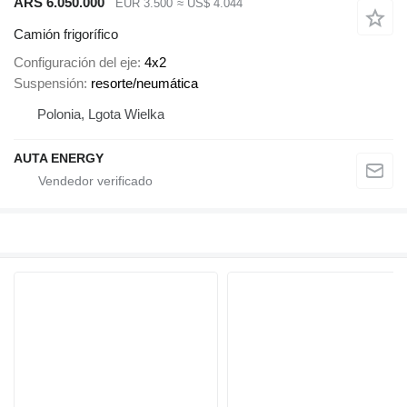
ARS 6.050.000
EUR 3.500
≈ US$ 4.044
Camión frigorífico
Configuración del eje
4x2
Suspensión
resorte/neumática
Polonia, Lgota Wielka
AUTA ENERGY