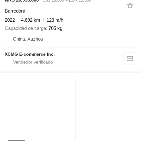
US$ 18.000
≈ EUR 15.580
Barredora
2022
4.692 km
123 m/h
Capacidad de carga
705 kg
China, Xuzhou
XCMG E-commerce Inc.