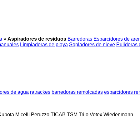
a
»
Aspiradores de residuos
Barredoras
Esparcidores de are
manuales
Limpiadoras de playa
Sopladores de nieve
Pulidoras 
ores de agua
ratrackes
barredoras remolcadas
esparcidores r
Kubota
Micelli
Peruzzo
TICAB
TSM
Trilo
Votex
Wiedenmann