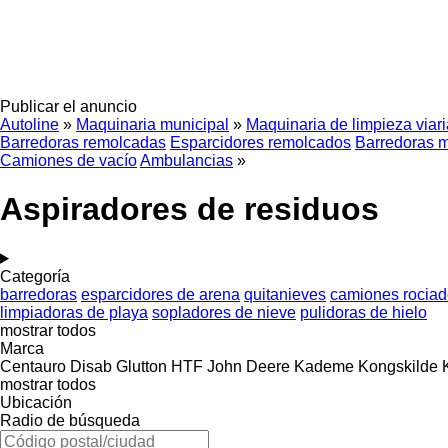
Publicar el anuncio
Autoline
»
Maquinaria municipal
»
Maquinaria de limpieza viari
Barredoras remolcadas
Esparcidores remolcados
Barredoras 
Camiones de vacío
Ambulancias
»
Aspiradores de residuos
Categoría
barredoras
esparcidores de arena
quitanieves
camiones rociad
limpiadoras de playa
sopladores de nieve
pulidoras de hielo
mostrar todos
Marca
Centauro
Disab
Glutton
HTF
John Deere
Kademe
Kongskilde
mostrar todos
Ubicación
Radio de búsqueda