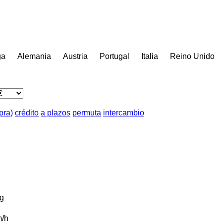
ga
Alemania
Austria
Portugal
Italia
Reino Unido
pra)
crédito
a plazos
permuta
intercambio
g
/h