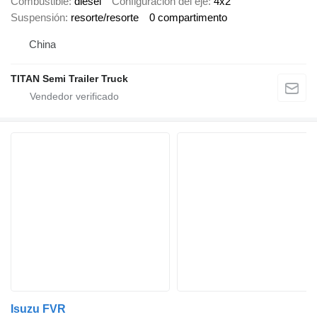
Combustible
diésel
Configuración del eje
4x2
Suspensión
resorte/resorte
0 compartimento
China
TITAN Semi Trailer Truck
Isuzu FVR