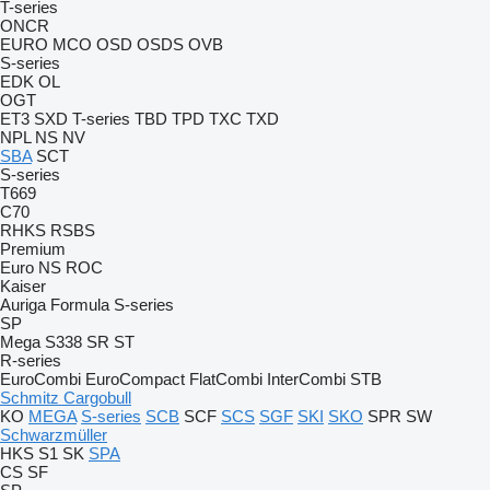
T-series
ONCR
EURO
MCO
OSD
OSDS
OVB
S-series
EDK
OL
OGT
ET3
SXD
T-series
TBD
TPD
TXC
TXD
NPL
NS
NV
SBA
SCT
S-series
T669
C70
RHKS
RSBS
Premium
Euro
NS
ROC
Kaiser
Auriga
Formula
S-series
SP
Mega
S338
SR
ST
R-series
EuroCombi
EuroCompact
FlatCombi
InterCombi
STB
Schmitz Cargobull
KO
MEGA
S-series
SCB
SCF
SCS
SGF
SKI
SKO
SPR
SW
Schwarzmüller
HKS
S1
SK
SPA
CS
SF