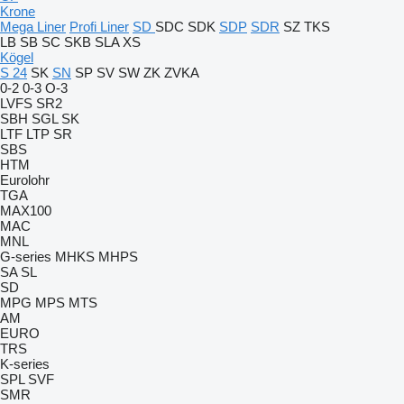
Krone
Mega Liner
Profi Liner
SD
SDC
SDK
SDP
SDR
SZ
TKS
LB
SB
SC
SKB
SLA
XS
Kögel
S 24
SK
SN
SP
SV
SW
ZK
ZVKA
0-2
0-3
O-3
LVFS
SR2
SBH
SGL
SK
LTF
LTP
SR
SBS
HTM
Eurolohr
TGA
MAX100
MAC
MNL
G-series
MHKS
MHPS
SA
SL
SD
MPG
MPS
MTS
AM
EURO
TRS
K-series
SPL
SVF
SMR