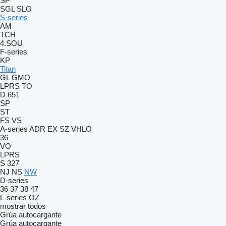
SP
SGL
SLG
S-series
AM
TCH
4.SOU
F-series
KP
Titan
GL
GMO
LPRS
TO
D 651
SP
ST
FS
VS
A-series
ADR
EX
SZ
VHLO
36
VO
LPRS
S 327
NJ
NS
NW
D-series
36
37
38
47
L-series
OZ
mostrar todos
Grúa autocargante
Grúa autocargante