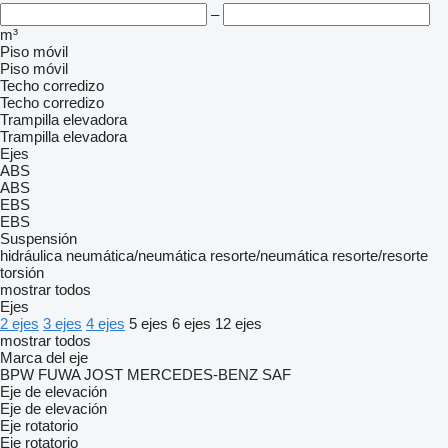
–
m³
Piso móvil
Piso móvil
Techo corredizo
Techo corredizo
Trampilla elevadora
Trampilla elevadora
Ejes
ABS
ABS
EBS
EBS
Suspensión
hidráulica
neumática/neumática
resorte/neumática
resorte/resorte
torsión
mostrar todos
Ejes
2 ejes
3 ejes
4 ejes
5 ejes
6 ejes
12 ejes
mostrar todos
Marca del eje
BPW
FUWA
JOST
MERCEDES-BENZ
SAF
Eje de elevación
Eje de elevación
Eje rotatorio
Eje rotatorio