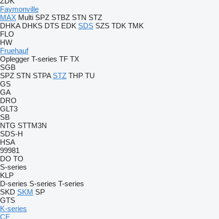
ZDK
Faymonville
MAX
Multi
SPZ
STBZ
STN
STZ
DHKA
DHKS
DTS
EDK
SDS
SZS
TDK
TMK
FLO
HW
Fruehauf
Oplegger
T-series
TF
TX
SGB
SPZ
STN
STPA
STZ
THP
TU
GS
GA
DRO
GLT3
SB
NTG
STTM3N
SDS-H
HSA
99981
DO
TO
S-series
KLP
D-series
S-series
T-series
SKD
SKM
SP
GTS
K-series
CF