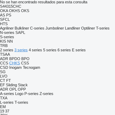
No se han encontrado resultados para esta consulta
S44315CHC
OKA
OKHS
OKS
AS
PS
SFCL
HTS
Agriliner
Bulkliner
C-series
Jumboliner
Landliner
Optiliner
T-series
N-series
SAPL
S-series
KIS
NN
TRB
2 series
3 series
4 series
5 series
6 series
E series
TSAA
ADR
BPDO
BPO
CCS
CHKS
CSS
CSD
Inogam
Tecnogam
SG
LVO
CT
FT
EF
Sliding
Stack
ADR
OPL
OPP
A-series
Logo
P-series
Z-series
TXA
L-series
T-series
EM
19
37