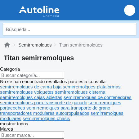
Semirremolques
Titan semirremolques
Titan semirremolques
Categoría
No se han encontrado resultados para esta consulta
semirremolques de cama baja
semirremolques plataformas
semirremolques volquetes
semirremolques cisterna
semirremolques cajas abiertas
semirremolques de contenedores
semirremolques para transporte de ganado
semirremolques
portacoches
semirremolques para transporte de grano
transportadores modulares autopropulsados
semirremolques
modulares
semirremolques chasis
mostrar todos
Marca