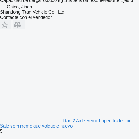
Capacidad de carga
60.000 kg
Suspensión
resorte/resorte
Ejes
3
China, Jinan
Shandong Titan Vehicle Co., Ltd.
Contacte con el vendedor
Titan 2 Axle Semi Tipper Trailer for
Sale semirremolque volquete nuevo
5