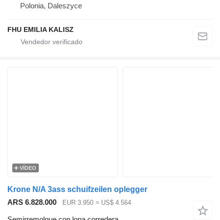
Polonia, Daleszyce
FHU EMILIA KALISZ
VÍDEO
Krone N/A 3ass schuifzeilen oplegger
ARS 6.828.000
EUR 3.950
≈ US$ 4.564
Semirremolque con lona corredera