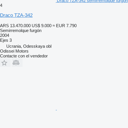
Draco TZA-342 semirremolque furgón
4
Draco TZA-342
ARS 13.470.000
US$ 9.000
≈ EUR 7.790
Semirremolque furgón
2004
Ejes
3
Ucrania, Odesskaya obl
Odissei Motors
Contacte con el vendedor