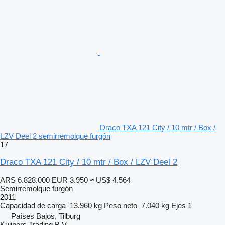
Draco TXA 121 City / 10 mtr / Box /
LZV Deel 2 semirremolque furgón
17
Draco TXA 121 City / 10 mtr / Box / LZV Deel 2
ARS 6.828.000
EUR 3.950
≈ US$ 4.564
Semirremolque furgón
2011
Capacidad de carga
13.960 kg
Peso neto
7.040 kg
Ejes
1
Países Bajos, Tilburg
Kuijpers Trading B.V.