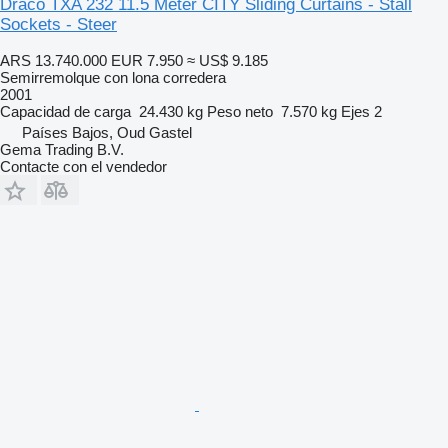
Draco TXA 232 11.5 Meter CITY Sliding Curtains - Stall
Sockets - Steer
ARS 13.740.000
EUR 7.950
≈ US$ 9.185
Semirremolque con lona corredera
2001
Capacidad de carga
24.430 kg
Peso neto
7.570 kg
Ejes
2
Países Bajos, Oud Gastel
Gema Trading B.V.
Contacte con el vendedor