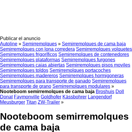
Publicar el anuncio
Autoline
»
Semirremolques
»
Semirremolques de cama baja
Semirremolques con lona corredera
Semirremolques volquetes
Semirremolques frigoríficos
Semirremolques de contenedores
Semirremolques plataformas
Semirremolques furgones
Semirremolques cajas abiertas
Semirremolques pisos moviles
Semirremolques toldos
Semirremolques portacoches
Semirremolques madereros
Semirremolques hormigoneras
Semirremolques para transporte de ganado
Semirremolques
para transporte de grano
Semirremolques modulares
»
Nooteboom semirremolques de cama baja
Broshuis
Doll
Donat
Faymonville
Goldhofer
Kässbohrer
Langendorf
Meusburger
Titan
ZW-Trailer
»
Nooteboom semirremolques
de cama baja