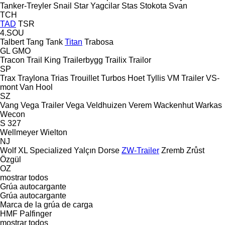
Tanker-Treyler
Snail
Star Yagcilar
Stas
Stokota
Svan
TCH
TAD
TSR
4.SOU
Talbert
Tang
Tank
Titan
Trabosa
GL
GMO
Tracon
Trail King
Trailerbygg
Trailix
Trailor
SP
Trax
Traylona
Trias
Trouillet
Turbos Hoet
Tyllis
VM Trailer
VS-
mont
Van Hool
SZ
Vang
Vega Trailer
Vega
Veldhuizen
Verem
Wackenhut
Warkas
Wecon
S 327
Wellmeyer
Wielton
NJ
Wolf
XL Specialized
Yalçın Dorse
ZW-Trailer
Zremb
Zrůst
Özgül
OZ
mostrar todos
Grúa autocargante
Grúa autocargante
Marca de la grúa de carga
HMF
Palfinger
mostrar todos