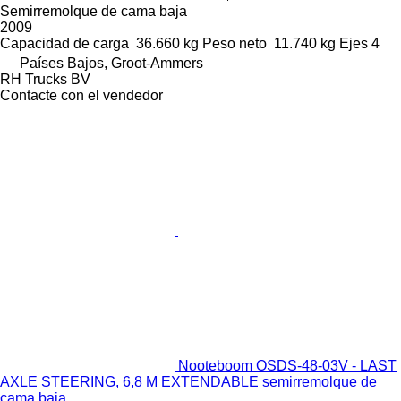
Semirremolque de cama baja
2009
Capacidad de carga
36.660 kg
Peso neto
11.740 kg
Ejes
4
Países Bajos, Groot-Ammers
RH Trucks BV
Contacte con el vendedor
Nooteboom OSDS-48-03V - LAST
AXLE STEERING, 6,8 M EXTENDABLE semirremolque de
cama baja