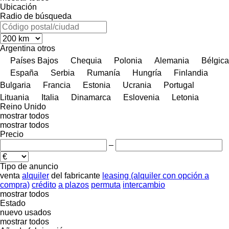
Ubicación
Radio de búsqueda
Argentina
otros
Países Bajos
Chequia
Polonia
Alemania
Bélgica
España
Serbia
Rumanía
Hungría
Finlandia
Bulgaria
Francia
Estonia
Ucrania
Portugal
Lituania
Italia
Dinamarca
Eslovenia
Letonia
Reino Unido
mostrar todos
mostrar todos
Precio
–
Tipo de anuncio
venta
alquiler
del fabricante
leasing (alquiler con opción a
compra)
crédito
a plazos
permuta
intercambio
mostrar todos
Estado
nuevo
usados
mostrar todos