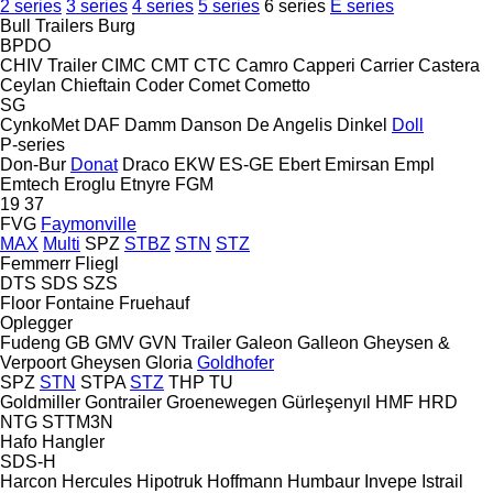
2 series
3 series
4 series
5 series
6 series
E series
Bull Trailers
Burg
BPDO
CHIV Trailer
CIMC
CMT
CTC
Camro
Capperi
Carrier
Castera
Ceylan
Chieftain
Coder
Comet
Cometto
SG
CynkoMet
DAF
Damm
Danson
De Angelis
Dinkel
Doll
P-series
Don-Bur
Donat
Draco
EKW
ES-GE
Ebert
Emirsan
Empl
Emtech
Eroglu
Etnyre
FGM
19
37
FVG
Faymonville
MAX
Multi
SPZ
STBZ
STN
STZ
Femmerr
Fliegl
DTS
SDS
SZS
Floor
Fontaine
Fruehauf
Oplegger
Fudeng
GB
GMV
GVN Trailer
Galeon
Galleon
Gheysen &
Verpoort
Gheysen
Gloria
Goldhofer
SPZ
STN
STPA
STZ
THP
TU
Goldmiller
Gontrailer
Groenewegen
Gürleşenyıl
HMF
HRD
NTG
STTM3N
Hafo
Hangler
SDS-H
Harcon
Hercules
Hipotruk
Hoffmann
Humbaur
Invepe
Istrail