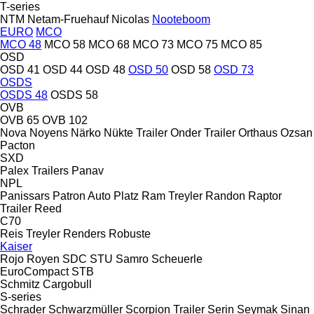
T-series
NTM
Netam-Fruehauf
Nicolas
Nooteboom
EURO
MCO
MCO 48
MCO 58
MCO 68
MCO 73
MCO 75
MCO 85
OSD
OSD 41
OSD 44
OSD 48
OSD 50
OSD 58
OSD 73
OSDS
OSDS 48
OSDS 58
OVB
OVB 65
OVB 102
Nova
Noyens
Närko
Nükte Trailer
Onder Trailer
Orthaus
Ozsan
Pacton
SXD
Palex Trailers
Panav
NPL
Panissars
Patron Auto
Platz
Ram Treyler
Randon
Raptor
Trailer
Reed
C70
Reis Treyler
Renders
Robuste
Kaiser
Rojo
Royen
SDC
STU
Samro
Scheuerle
EuroCompact
STB
Schmitz Cargobull
S-series
Schrader
Schwarzmüller
Scorpion Trailer
Serin
Seymak
Sinan