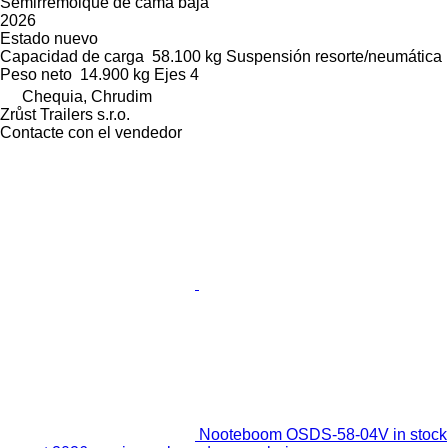
Semirremolque de cama baja
2026
Estado
nuevo
Capacidad de carga
58.100 kg
Suspensión
resorte/neumática
Peso neto
14.900 kg
Ejes
4
Chequia, Chrudim
Zrůst Trailers s.r.o.
Contacte con el vendedor
Nooteboom OSDS-58-04V in stock