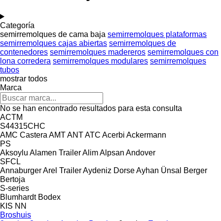
Categoría
semirremolques de cama baja
semirremolques plataformas
semirremolques cajas abiertas
semirremolques de
contenedores
semirremolques madereros
semirremolques con
lona corredera
semirremolques modulares
semirremolques
tubos
mostrar todos
Marca
No se han encontrado resultados para esta consulta
ACTM
S44315CHC
AMC Castera
AMT
ANT
ATC
Acerbi
Ackermann
PS
Aksoylu
Alamen Trailer
Alim
Alpsan
Andover
SFCL
Annaburger
Arel Trailer
Aydeniz Dorse
Ayhan Ünsal
Berger
Bertoja
S-series
Blumhardt
Bodex
KIS
NN
Broshuis