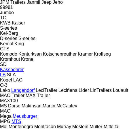
JPM Trailers
Janmil
Jeep
Jeho
99981
Jumbo
TO
KWB
Kaiser
S-series
Kel-Berg
D-series
S-series
Kempf
King
GTS
Komodo
Konturksan
Kotschenreuther
Kramer
Krollseg
Kromhout
Krone
SD
Kässbohrer
LB
SLA
Kögel
LAG
O-3
Lako
Langendorf
LeciTrailer
Leciñena
Lider
LinTrailers
Louault
MAC Trailer
MAX Trailer
MAX100
MS Dorse
Makinsan
Martin
McCauley
MAC
Mega
Meusburger
MPG
MTS
Mol
Montenegro
Montracon
Murray
Möslein
Müller-Mitteltal