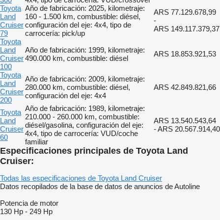
Toyota
Año de fabricación: 2025, kilometraje:
ARS 77.129.678,99
Land
160 - 1.500 km, combustible: diésel,
-
Cruiser
configuración del eje: 4x4, tipo de
ARS 149.117.379,37
79
carrocería: pick/up
Toyota
Land
Año de fabricación: 1999, kilometraje:
ARS 18.853.921,53
Cruiser
490.000 km, combustible: diésel
100
Toyota
Año de fabricación: 2009, kilometraje:
Land
280.000 km, combustible: diésel,
ARS 42.849.821,66
Cruiser
configuración del eje: 4x4
200
Año de fabricación: 1989, kilometraje:
Toyota
210.000 - 260.000 km, combustible:
Land
ARS 13.540.543,64
diésel/gasolina, configuración del eje:
Cruiser
- ARS 20.567.914,40
4x4, tipo de carrocería: VUD/coche
60
familiar
Especificaciones principales de Toyota Land
Cruiser:
Todas las especificaciones de Toyota Land Cruiser
Datos recopilados de la base de datos de anuncios de Autoline
Potencia de motor
130 Hp
-
249 Hp