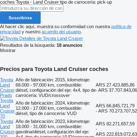
coches
Toyota - Land Cruiser
tipo de carrocería: pick-up
Suscribirse
Al hacer clic aquí, muestra su conformidad con nuestra
política de
privacidad
y nuestro
acuerdo del usuario
.
Detalles de Toyota Land Cruiser
Resultados de la búsqueda:
18 anuncios
Mostrar
Precios para Toyota Land Cruiser coches
Toyota
Año de fabricación: 2015, kilometraje:
Land
68.000 - 97.000 km, combustible:
ARS 27.423.885,86
Cruiser
diésel, configuración del eje: 4x4, tipo de
- ARS 37.707.843,06
Prado
carrocería: VUD/crossover
Toyota
Año de fabricación: 2024, kilometraje:
Land
ARS 66.845.721,79
12.000 - 17.000 km, combustible:
Cruiser
- ARS 70.273.707,52
diésel, tipo de carrocería: VUD
70
Toyota
Año de fabricación: 2023, kilometraje:
ARS 82.271.657,59
Land
18.000 - 31.000 km, combustible:
-
Cruiser
gasolina/diésel, configuración del eje:
ARS 222.819.072,63
300
4x4, tipo de carrocería: VUD/crossover