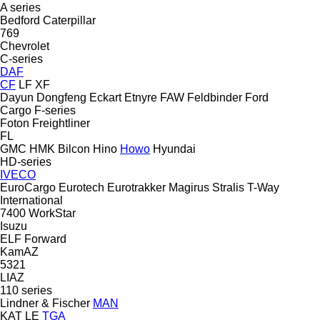
A series
Bedford
Caterpillar
769
Chevrolet
C-series
DAF
CF
LF
XF
Dayun
Dongfeng
Eckart
Etnyre
FAW
Feldbinder
Ford
Cargo
F-series
Foton
Freightliner
FL
GMC
HMK Bilcon
Hino
Howo
Hyundai
HD-series
IVECO
EuroCargo
Eurotech
Eurotrakker
Magirus
Stralis
T-Way
International
7400
WorkStar
Isuzu
ELF
Forward
KamAZ
5321
LIAZ
110 series
Lindner & Fischer
MAN
KAT
LE
TGA