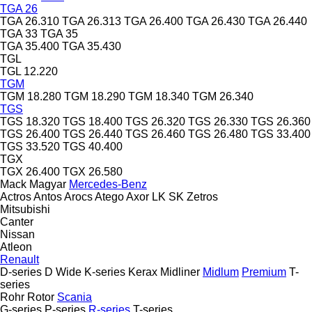
TGA 26
TGA 26.310
TGA 26.313
TGA 26.400
TGA 26.430
TGA 26.440
TGA 33
TGA 35
TGA 35.400
TGA 35.430
TGL
TGL 12.220
TGM
TGM 18.280
TGM 18.290
TGM 18.340
TGM 26.340
TGS
TGS 18.320
TGS 18.400
TGS 26.320
TGS 26.330
TGS 26.360
TGS 26.400
TGS 26.440
TGS 26.460
TGS 26.480
TGS 33.400
TGS 33.520
TGS 40.400
TGX
TGX 26.400
TGX 26.580
Mack
Magyar
Mercedes-Benz
Actros
Antos
Arocs
Atego
Axor
LK
SK
Zetros
Mitsubishi
Canter
Nissan
Atleon
Renault
D-series
D Wide
K-series
Kerax
Midliner
Midlum
Premium
T-
series
Rohr
Rotor
Scania
G-series
P-series
R-series
T-series