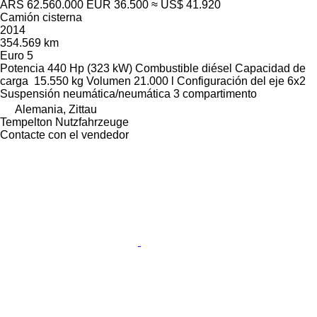
ARS 62.560.000
EUR 36.500
≈ US$ 41.920
Camión cisterna
2014
354.569 km
Euro 5
Potencia
440 Hp (323 kW)
Combustible
diésel
Capacidad de
carga
15.550 kg
Volumen
21.000 l
Configuración del eje
6x2
Suspensión
neumática/neumática
3 compartimento
Alemania, Zittau
Tempelton Nutzfahrzeuge
Contacte con el vendedor