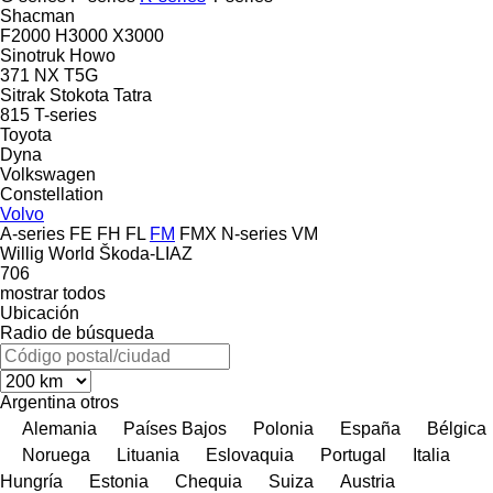
Shacman
F2000
H3000
X3000
Sinotruk Howo
371
NX
T5G
Sitrak
Stokota
Tatra
815
T-series
Toyota
Dyna
Volkswagen
Constellation
Volvo
A-series
FE
FH
FL
FM
FMX
N-series
VM
Willig
World
Škoda-LIAZ
706
mostrar todos
Ubicación
Radio de búsqueda
Argentina
otros
Alemania
Países Bajos
Polonia
España
Bélgica
Noruega
Lituania
Eslovaquia
Portugal
Italia
Hungría
Estonia
Chequia
Suiza
Austria