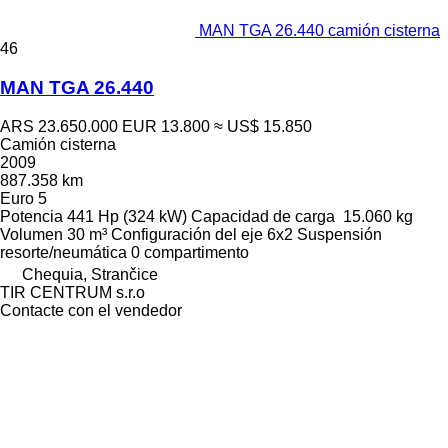
MAN TGA 26.440 camión cisterna
46
MAN TGA 26.440
ARS 23.650.000
EUR 13.800
≈ US$ 15.850
Camión cisterna
2009
887.358 km
Euro 5
Potencia
441 Hp (324 kW)
Capacidad de carga
15.060 kg
Volumen
30 m³
Configuración del eje
6x2
Suspensión
resorte/neumática
0 compartimento
Chequia, Strančice
TIR CENTRUM s.r.o
Contacte con el vendedor