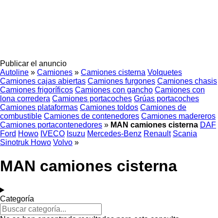
Publicar el anuncio
Autoline
»
Camiones
»
Camiones cisterna
Volquetes
Camiones cajas abiertas
Camiones furgones
Camiones chasis
Camiones frigoríficos
Camiones con gancho
Camiones con
lona corredera
Camiones portacoches
Grúas portacoches
Camiones plataformas
Camiones toldos
Camiones de
combustible
Camiones de contenedores
Camiones madereros
Camiones portacontenedores
»
MAN camiones cisterna
DAF
Ford
Howo
IVECO
Isuzu
Mercedes-Benz
Renault
Scania
Sinotruk Howo
Volvo
»
MAN camiones cisterna
Categoría