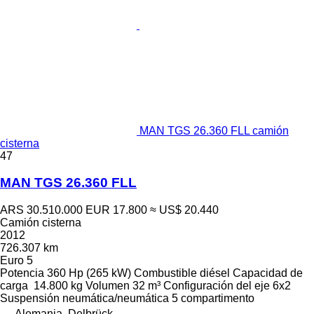
MAN TGS 26.360 FLL camión
cisterna
47
MAN TGS 26.360 FLL
ARS 30.510.000
EUR 17.800
≈ US$ 20.440
Camión cisterna
2012
726.307 km
Euro 5
Potencia
360 Hp (265 kW)
Combustible
diésel
Capacidad de
carga
14.800 kg
Volumen
32 m³
Configuración del eje
6x2
Suspensión
neumática/neumática
5 compartimento
Alemania, Delbrück