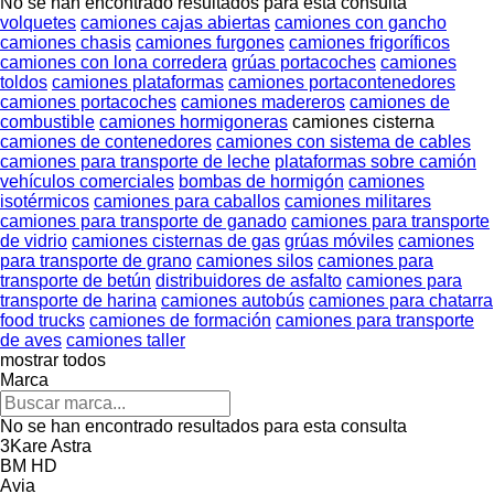
No se han encontrado resultados para esta consulta
volquetes
camiones cajas abiertas
camiones con gancho
camiones chasis
camiones furgones
camiones frigoríficos
camiones con lona corredera
grúas portacoches
camiones
toldos
camiones plataformas
camiones portacontenedores
camiones portacoches
camiones madereros
camiones de
combustible
camiones hormigoneras
camiones cisterna
camiones de contenedores
camiones con sistema de cables
camiones para transporte de leche
plataformas sobre camión
vehículos comerciales
bombas de hormigón
camiones
isotérmicos
camiones para caballos
camiones militares
camiones para transporte de ganado
camiones para transporte
de vidrio
camiones cisternas de gas
grúas móviles
camiones
para transporte de grano
camiones silos
camiones para
transporte de betún
distribuidores de asfalto
camiones para
transporte de harina
camiones autobús
camiones para chatarra
food trucks
camiones de formación
camiones para transporte
de aves
camiones taller
mostrar todos
Marca
No se han encontrado resultados para esta consulta
3Kare
Astra
BM
HD
Avia