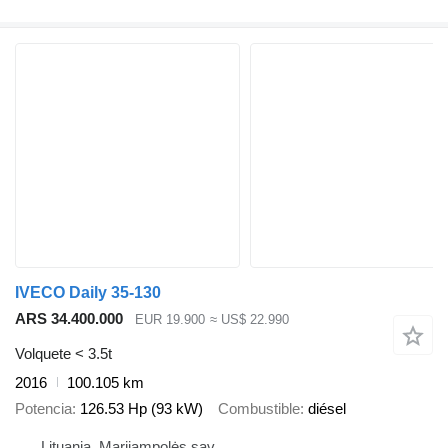
IVECO Daily 35-130
ARS 34.400.000
EUR 19.900
≈ US$ 22.990
Volquete < 3.5t
2016
100.105 km
Potencia
126.53 Hp (93 kW)
Combustible
diésel
Lituania, Marijampolės sav.