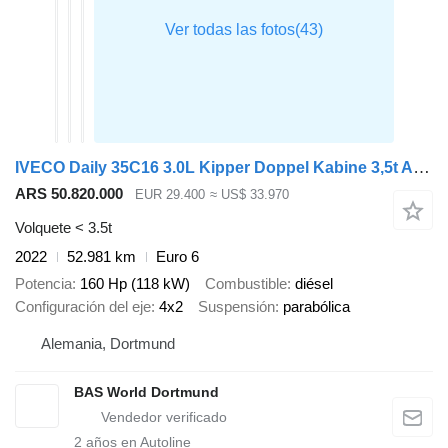
IVECO Daily 35C16 3.0L Kipper Doppel Kabine 3,5t AHK Doppelbereifung N
ARS 50.820.000
EUR 29.400
≈ US$ 33.970
Volquete < 3.5t
2022
52.981 km
Euro 6
Potencia
160 Hp (118 kW)
Combustible
diésel
Configuración del eje
4x2
Suspensión
parabólica
Alemania, Dortmund
BAS World Dortmund
2
años en Autoline