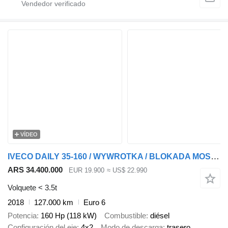
VÍDEO
IVECO DAILY 35-160 / WYWROTKA / BLOKADA MOSTU / BLIŹNIAK / HI- MATIC
ARS 34.400.000
EUR 19.900
≈ US$ 22.990
Volquete < 3.5t
2018
127.000 km
Euro 6
Potencia
160 Hp (118 kW)
Combustible
diésel
Configuración del eje
4x2
Modo de descarga
trasero