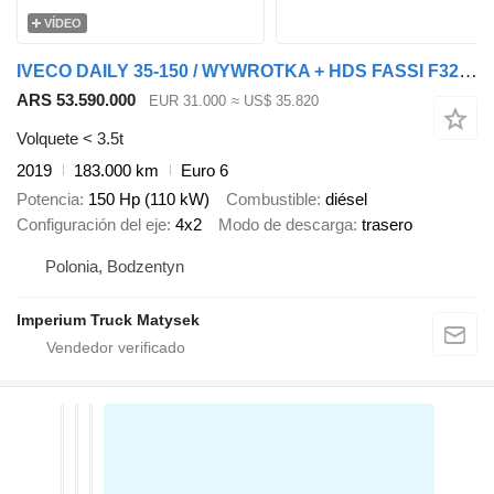
VÍDEO
IVECO DAILY 35-150 / WYWROTKA + HDS FASSI F32A / MAX 995 KG UDŹWIG / W
ARS 53.590.000
EUR 31.000
≈ US$ 35.820
Volquete < 3.5t
2019
183.000 km
Euro 6
Potencia
150 Hp (110 kW)
Combustible
diésel
Configuración del eje
4x2
Modo de descarga
trasero
Polonia, Bodzentyn
Imperium Truck Matysek