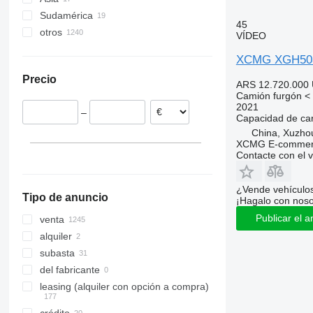
Sudamérica
Japón
45
otros
China
Chile
VÍDEO
Emiratos Árabes Unidos
Colombia
Países Bajos
XCMG XGH50
Uzbekistán
Perú
Alemania
Precio
Polonia
ARS 12.720.000
Camión furgón < 
España
2021
–
Italia
Capacidad de ca
China, Xuzho
Bélgica
XCMG E-commerc
Chequia
Contacte con el 
Hungría
mostrar todos
¿Vende vehículo
Tipo de anuncio
¡Hagalo con noso
Publicar el a
venta
alquiler
subasta
del fabricante
leasing (alquiler con opción a compra)