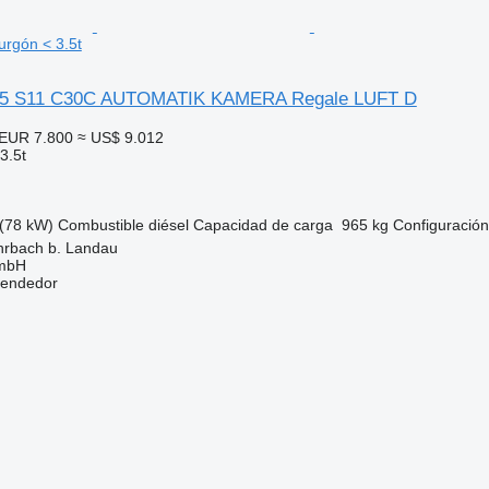
rgón < 3.5t
35 S11 C30C AUTOMATIK KAMERA Regale LUFT D
EUR 7.800
≈ US$ 9.012
3.5t
(78 kW)
Combustible
diésel
Capacidad de carga
965 kg
Configuración
hrbach b. Landau
GmbH
vendedor