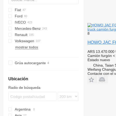
Fiat
Berlingo
Hijet
Ford
Jumper
Doblo
IVECO
Jumpy
Ducato
E-Transit
G-series
HD-series
Mercedes-Benz
Panda
E-series
Daily
D-Max
TGE
eDeliver
truck camión fur
8
Renault
L-series
ELF
Actros
Canter
Canter
Atleon
Blitz
Boxer
Porter
Volkswagen
Ranger
Forward
Antos
Cabstar
Combo
Partner
Kangoo
Dyna
HOWO JAC FO
mostrar todos
Transit
Citan
NT
Movano
Mascott
Land Cruiser
Caddy
FH
ARS 13.470.000
Sprinter
NV
Master
ToyoAce
Crafter
Camión furgón < 
Vito
Maxity
LT
Estado
nuevo
Grúa autocargante
China, Taian 
eCitan
Premium
Transporter
Weifang Changjiu 
T-series
Contacte con el 
Trafic
Ubicación
Radio de búsqueda
Argentina
Asia