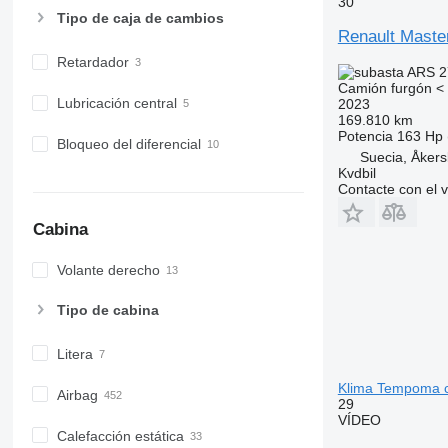
30
Tipo de caja de cambios
Renault Maste
Retardador
ARS 2
Camión furgón < 
Lubricación central
2023
169.810 km
Potencia
163 Hp 
Bloqueo del diferencial
Suecia, Åker
Kvdbil
Contacte con el 
Cabina
Volante derecho
Tipo de cabina
Litera
Klima Tempoma c
Airbag
29
VÍDEO
Calefacción estática