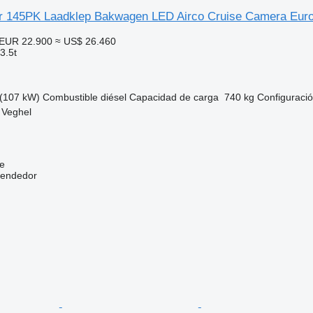
r 145PK Laadklep Bakwagen LED Airco Cruise Camera Eur
EUR 22.900
≈ US$ 26.460
3.5t
(107 kW)
Combustible
diésel
Capacidad de carga
740 kg
Configuració
 Veghel
e
vendedor