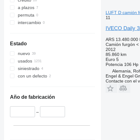
crédito
a plazos
LUFT D camión fu
permuta
11
intercambio
IVECO Daily 
ARS 13.480.000
Estado
Camión furgón < 
2012
nuevo
85.860 km
Euro 5
usados
Potencia
106 Hp 
siniestrado
Alemania, Ro
Engel & Engel 
con un defecto
Contacte con el 
Año de fabricación
–