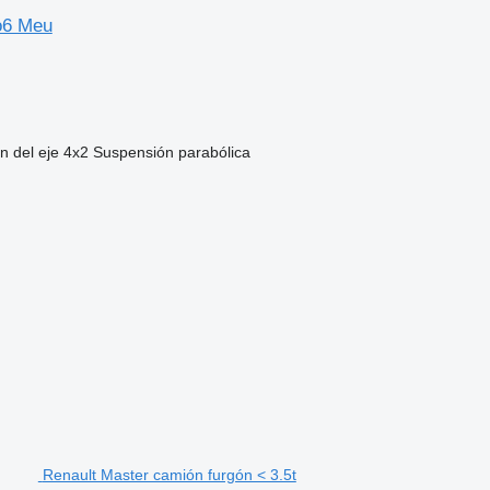
o6 Meu
n del eje
4x2
Suspensión
parabólica
Renault Master camión furgón < 3.5t