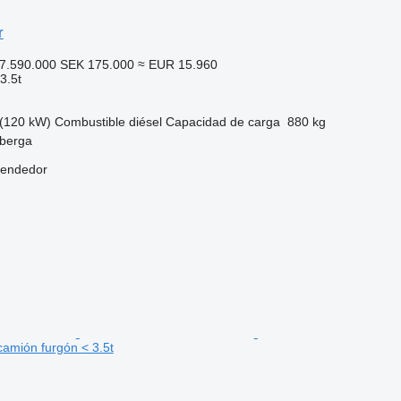
r
7.590.000
SEK 175.000
≈ EUR 15.960
3.5t
(120 kW)
Combustible
diésel
Capacidad de carga
880 kg
sberga
vendedor
amión furgón < 3.5t