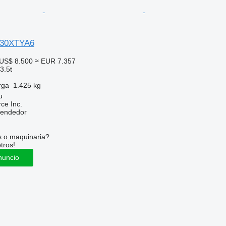
30XTYA6
US$ 8.500
≈ EUR 7.357
3.5t
rga
1.425 kg
u
e Inc.
vendedor
s o maquinaria?
tros!
nuncio