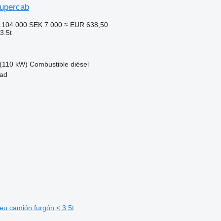
upercab
.104.000
SEK 7.000
≈ EUR 638,50
3.5t
(110 kW)
Combustible
diésel
tad
u camión furgón < 3.5t