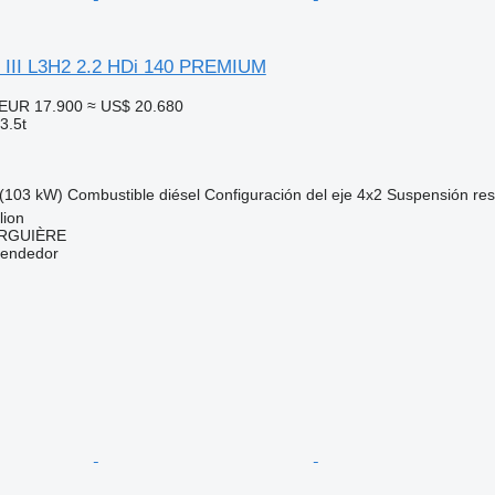
 III L3H2 2.2 HDi 140 PREMIUM
EUR 17.900
≈ US$ 20.680
3.5t
(103 kW)
Combustible
diésel
Configuración del eje
4x2
Suspensión
res
lion
URGUIÈRE
vendedor