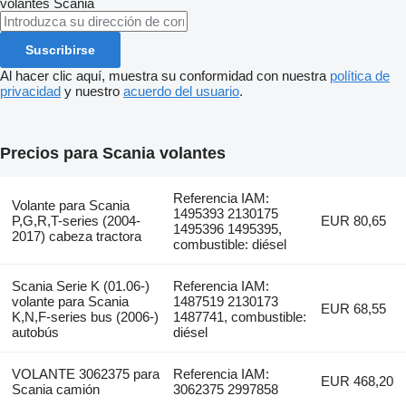
volantes
Scania
Suscribirse
Al hacer clic aquí, muestra su conformidad con nuestra
política de
privacidad
y nuestro
acuerdo del usuario
.
Precios para Scania volantes
Referencia IAM:
Volante para Scania
1495393 2130175
P,G,R,T-series (2004-
EUR 80,65
1495396 1495395,
2017) cabeza tractora
combustible: diésel
Scania Serie K (01.06-)
Referencia IAM:
volante para Scania
1487519 2130173
EUR 68,55
K,N,F-series bus (2006-)
1487741, combustible:
autobús
diésel
VOLANTE 3062375 para
Referencia IAM:
EUR 468,20
Scania camión
3062375 2997858