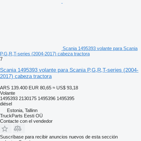
Scania 1495393 volante para Scania
P,G,R,T-series (2004-2017) cabeza tractora
7
Scania 1495393 volante para Scania P,G,R,T-series (2004-
2017) cabeza tractora
ARS 139.400
EUR 80,65
≈ US$ 93,18
Volante
1495393 2130175 1495396 1495395
diésel
Estonia, Tallinn
TruckParts Eesti OÜ
Contacte con el vendedor
Suscríbase para recibir anuncios nuevos de esta sección