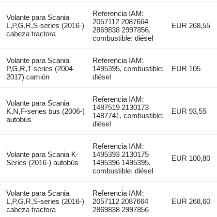
Referencia IAM:
Volante para Scania
2057112 2087664
L,P,G,R,S-series (2016-)
EUR 268,55
2869838 2997856,
cabeza tractora
combustible: diésel
Volante para Scania
Referencia IAM:
P,G,R,T-series (2004-
1495395, combustible:
EUR 105
2017) camión
diésel
Referencia IAM:
Volante para Scania
1487519 2130173
K,N,F-series bus (2006-)
EUR 93,55
1487741, combustible:
autobús
diésel
Referencia IAM:
Volante para Scania K-
1495393 2130175
EUR 100,80
Series (2016-) autobús
1495396 1495395,
combustible: diésel
Volante para Scania
Referencia IAM:
L,P,G,R,S-series (2016-)
2057112 2087664
EUR 268,60
cabeza tractora
2869838 2997856