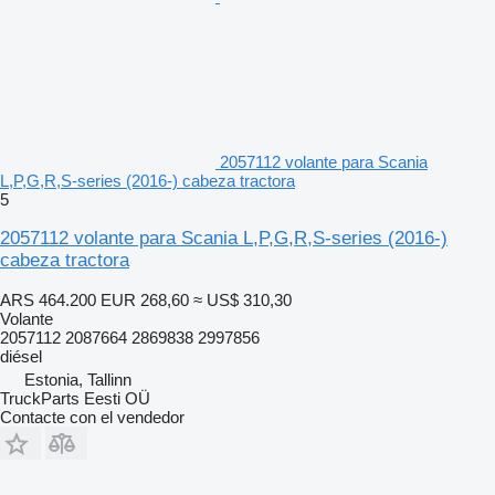
2057112 volante para Scania
L,P,G,R,S-series (2016-) cabeza tractora
5
2057112 volante para Scania L,P,G,R,S-series (2016-)
cabeza tractora
ARS 464.200
EUR 268,60
≈ US$ 310,30
Volante
2057112 2087664 2869838 2997856
diésel
Estonia, Tallinn
TruckParts Eesti OÜ
Contacte con el vendedor