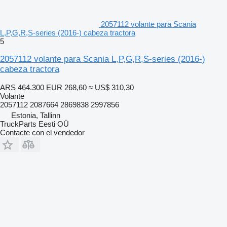
2057112 volante para Scania
L,P,G,R,S-series (2016-) cabeza tractora
5
2057112 volante para Scania L,P,G,R,S-series (2016-)
cabeza tractora
ARS 464.300
EUR 268,60
≈ US$ 310,30
Volante
2057112 2087664 2869838 2997856
Estonia, Tallinn
TruckParts Eesti OÜ
Contacte con el vendedor