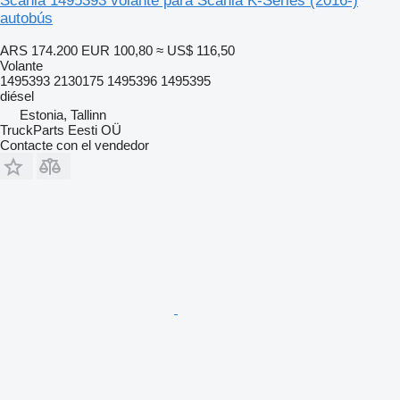
Scania 1495393 volante para Scania K-Series (2016-)
autobús
ARS 174.200
EUR 100,80
≈ US$ 116,50
Volante
1495393 2130175 1495396 1495395
diésel
Estonia, Tallinn
TruckParts Eesti OÜ
Contacte con el vendedor