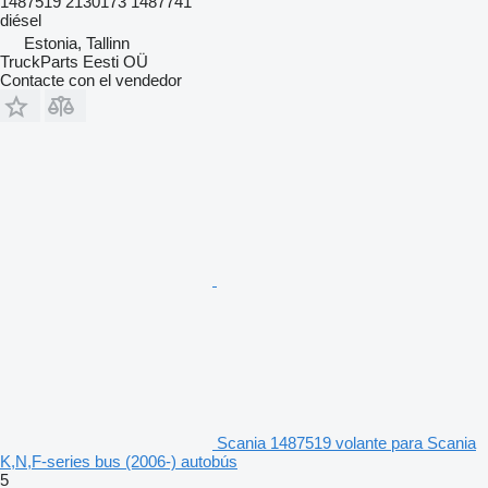
1487519 2130173 1487741
diésel
Estonia, Tallinn
TruckParts Eesti OÜ
Contacte con el vendedor
Scania 1487519 volante para Scania
K,N,F-series bus (2006-) autobús
5