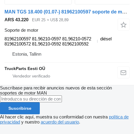
MAN TGS 18.400 (01.07-) 81962100597 soporte de motor para MAN TGL, TGM, TGS, TGX (2005-2021) cabeza tractora
ARS 43.220
EUR 25
≈ US$ 28,89
Soporte de motor
81962100597 81.96210-0597 81.96210-0572
diésel
81962100572 81.96210-0592 81962100592
Estonia, Tallinn
TruckParts Eesti OÜ
Suscríbase para recibir anuncios nuevos de esta sección
soportes de motor
MAN
Suscribirse
Al hacer clic aquí, muestra su conformidad con nuestra
política de
privacidad
y nuestro
acuerdo del usuario
.