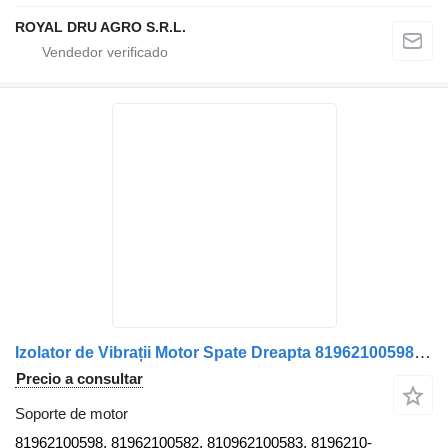
ROYAL DRU AGRO S.R.L.
Izolator de Vibrații Motor Spate Dreapta 81962100598 soporte de motor para MAN Cod 81962100598 / 81962100582 / 810962100583 camión
Precio a consultar
Soporte de motor
81962100598, 81962100582, 810962100583, 8196210-