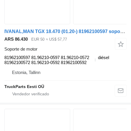
IVANAL,MAN TGX 18.470 (01.20-) 81962100597 soporte de motor para MAN TGL, TGM, TGS, TGX (2020-) cabeza tractora
ARS 86.430
EUR 50
≈ US$ 57,77
Soporte de motor
81962100597 81.96210-0597 81.96210-0572
diésel
81962100572 81.96210-0592 81962100592
Estonia, Tallinn
TruckParts Eesti OÜ