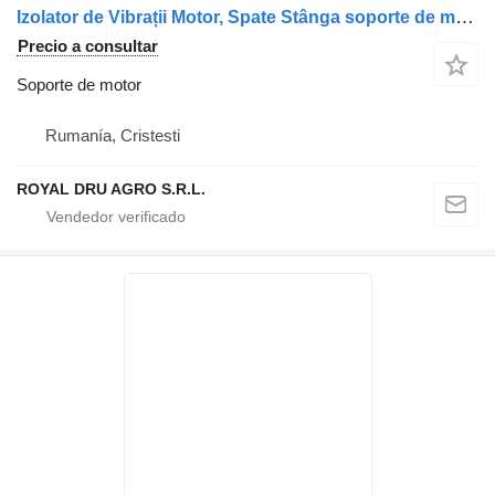
Izolator de Vibrații Motor, Spate Stânga soporte de motor para MAN – Coduri: 81962100598, 81962100582, 810962100583 camión
Precio a consultar
Soporte de motor
Rumanía, Cristesti
ROYAL DRU AGRO S.R.L.