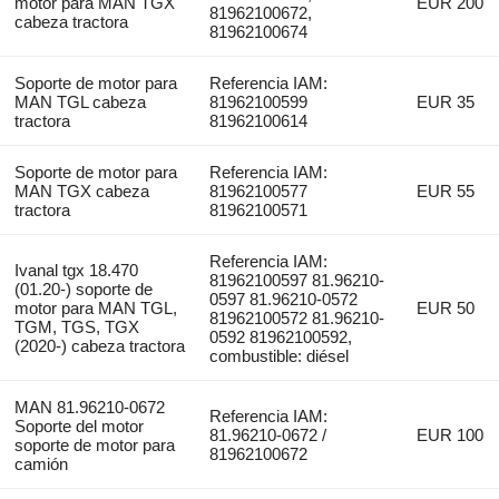
motor para MAN TGX
EUR 200
81962100672,
cabeza tractora
81962100674
Soporte de motor para
Referencia IAM:
MAN TGL cabeza
81962100599
EUR 35
tractora
81962100614
Soporte de motor para
Referencia IAM:
MAN TGX cabeza
81962100577
EUR 55
tractora
81962100571
Referencia IAM:
Ivanal tgx 18.470
81962100597 81.96210-
(01.20-) soporte de
0597 81.96210-0572
motor para MAN TGL,
EUR 50
81962100572 81.96210-
TGM, TGS, TGX
0592 81962100592,
(2020-) cabeza tractora
combustible: diésel
MAN 81.96210-0672
Referencia IAM:
Soporte del motor
81.96210-0672 /
EUR 100
soporte de motor para
81962100672
camión