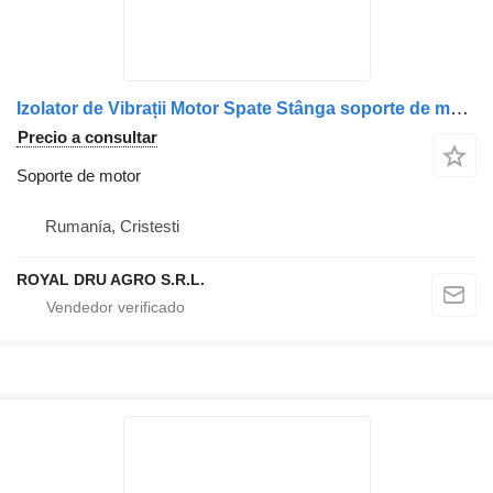
Izolator de Vibrații Motor Spate Stânga soporte de motor para MAN – Coduri 81962100598, 81962100582, 810962100583, 8196210-0598, 8196210-0582, 8196210-0583 camión
Precio a consultar
Soporte de motor
Rumanía, Cristesti
ROYAL DRU AGRO S.R.L.