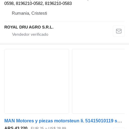
0598, 8196210-0582, 8196210-0583
Rumanía, Cristesti
ROYAL DRU AGRO S.R.L.
MAN Motores y piezas motorsteun li. 51415010119 soporte de motor para camión
ARS 43.220
EUR 25
≈ US$ 28,89