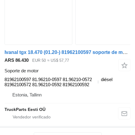
Ivanal tgx 18.470 (01.20-) 81962100597 soporte de motor para MAN TGL, TGM, TGS, TGX (2020-) cabeza tractora
ARS 86.430
EUR 50
≈ US$ 57,77
Soporte de motor
81962100597 81.96210-0597 81.96210-0572
diésel
81962100572 81.96210-0592 81962100592
Estonia, Tallinn
TruckParts Eesti OÜ