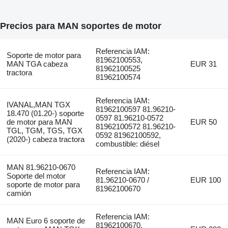
Precios para MAN soportes de motor
Referencia IAM:
Soporte de motor para
81962100553,
MAN TGA cabeza
EUR 31
81962100525
tractora
81962100574
Referencia IAM:
IVANAL,MAN TGX
81962100597 81.96210-
18.470 (01.20-) soporte
0597 81.96210-0572
de motor para MAN
EUR 50
81962100572 81.96210-
TGL, TGM, TGS, TGX
0592 81962100592,
(2020-) cabeza tractora
combustible: diésel
MAN 81.96210-0670
Referencia IAM:
Soporte del motor
81.96210-0670 /
EUR 100
soporte de motor para
81962100670
camión
Referencia IAM:
MAN Euro 6 soporte de
81962100670,