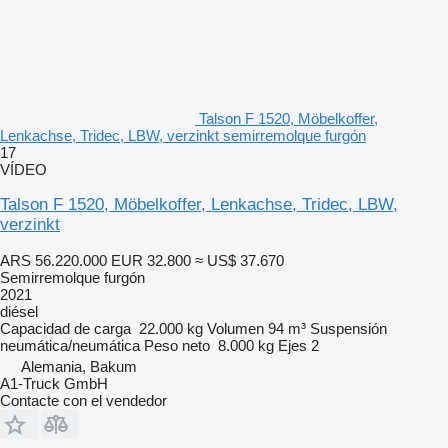
Talson F 1520, Möbelkoffer,
Lenkachse, Tridec, LBW, verzinkt semirremolque furgón
17
VÍDEO
Talson F 1520, Möbelkoffer, Lenkachse, Tridec, LBW,
verzinkt
ARS 56.220.000
EUR 32.800
≈ US$ 37.670
Semirremolque furgón
2021
diésel
Capacidad de carga
22.000 kg
Volumen
94 m³
Suspensión
neumática/neumática
Peso neto
8.000 kg
Ejes
2
Alemania, Bakum
A1-Truck GmbH
Contacte con el vendedor