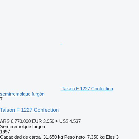
Talson F 1227 Confection
semirremolque furgón
7
Talson F 1227 Confection
ARS 6.770.000
EUR 3.950
≈ US$ 4.537
Semirremolque furgón
1997
Capacidad de carga
31.650 kg
Peso neto
7.350 kg
Ejes
3