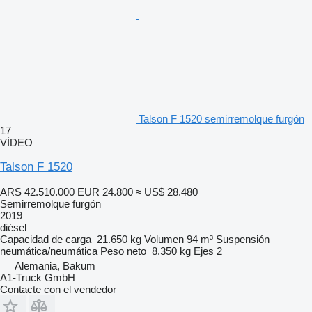
Talson F 1520 semirremolque furgón
17
VÍDEO
Talson F 1520
ARS 42.510.000
EUR 24.800
≈ US$ 28.480
Semirremolque furgón
2019
diésel
Capacidad de carga
21.650 kg
Volumen
94 m³
Suspensión
neumática/neumática
Peso neto
8.350 kg
Ejes
2
Alemania, Bakum
A1-Truck GmbH
Contacte con el vendedor