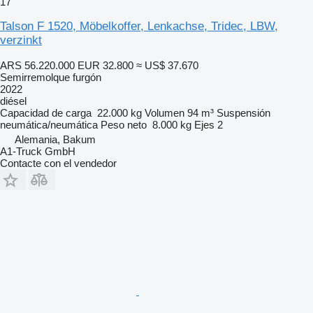
17
Talson F 1520, Möbelkoffer, Lenkachse, Tridec, LBW,
verzinkt
ARS 56.220.000
EUR 32.800
≈ US$ 37.670
Semirremolque furgón
2022
diésel
Capacidad de carga
22.000 kg
Volumen
94 m³
Suspensión
neumática/neumática
Peso neto
8.000 kg
Ejes
2
Alemania, Bakum
A1-Truck GmbH
Contacte con el vendedor