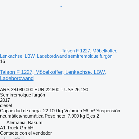
Talson F 1227, Möbelkoffer,
Lenkachse, LBW, Ladebordwand semirremolque furgón
16
Talson F 1227, Möbelkoffer, Lenkachse, LBW,
Ladebordwand
ARS 39.080.000
EUR 22.800
≈ US$ 26.190
Semirremolque furgón
2017
diésel
Capacidad de carga
22.100 kg
Volumen
96 m³
Suspensión
neumática/neumática
Peso neto
7.900 kg
Ejes
2
Alemania, Bakum
A1-Truck GmbH
Contacte con el vendedor