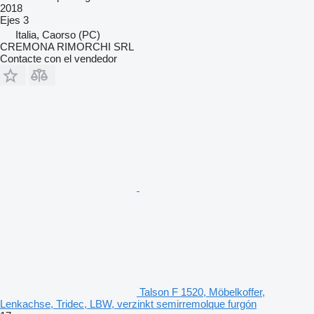
2018
Ejes
3
Italia, Caorso (PC)
CREMONA RIMORCHI SRL
Contacte con el vendedor
Talson F 1520, Möbelkoffer,
Lenkachse, Tridec, LBW, verzinkt semirremolque furgón