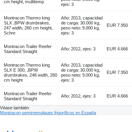
cm height, multitemp
ejes: 3
Montracon Thermo king
Año: 2013, capacidad
SLX ,BPW drumbrakes,
de carga: 30.000 kg,
EUR 7.950
247 width, 260 cm height,
peso neto: 9.000 kg,
Schre
ejes: 3
Montracon Trailer Reefer
Año: 2012, ejes: 3
EUR 4.666
Standard Straight
Montracon Thermo king
Año: 2013, capacidad
SLX E 300, ,BPW
de carga: 30.000 kg,
EUR 7.950
drumbrakes, 248 width, 260
peso neto: 9.000 kg,
cm height
ejes: 3
Montracon Trailer Reefer
Año: 2012, ejes: 3
EUR 4.666
Standard Straight
Véase también
Montracon semirremolques frigoríficos en España