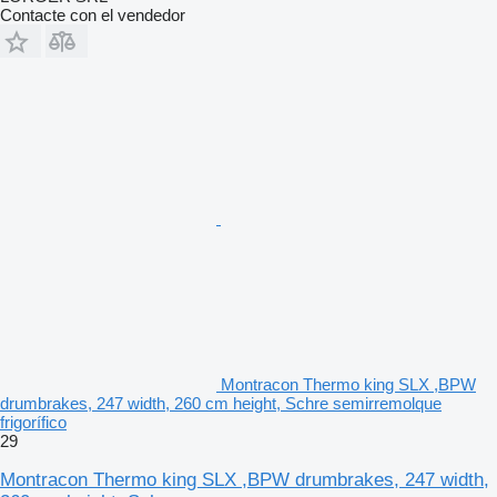
Contacte con el vendedor
Montracon Thermo king SLX ,BPW
drumbrakes, 247 width, 260 cm height, Schre semirremolque
frigorífico
29
Montracon Thermo king SLX ,BPW drumbrakes, 247 width,