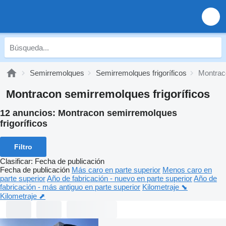
Semirremolques
Semirremolques frigoríficos
Montraco
Montracon semirremolques frigoríficos
12 anuncios:
Montracon semirremolques
frigoríficos
Filtro
Clasificar
:
Fecha de publicación
Fecha de publicación
Más caro en parte superior
Menos caro en
parte superior
Año de fabricación - nuevo en parte superior
Año de
fabricación - más antiguo en parte superior
Kilometraje ⬊
Kilometraje ⬈