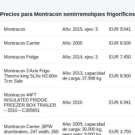
Precios para Montracon semirremolques frigoríficos
Montracon
Año: 2015, ejes: 3
EUR 9.041
Montracon Carrier
Año: 2005
EUR 8.500
Montracon Fridge
Año: 2014, ejes: 3
EUR 7.450
Montracon 3 Axle Frigo
Año: 2013, capacidad
Thermo king SLXe H2.60m
EUR 8.900
de carga: 37.998 kg
7cm Side
Montracon 44FT
INSULATED FRIDGE
Año: 2010
EUR 6.941
FREEZER BOX TRAILER
– 2010 – C305651
Año: 2009, capacidad
Montracon Carrier ,BPW
de carga: 30.000 kg,
drumbrakes, 247 width, 260
EUR 3.750
peso neto: 9.000 kg,