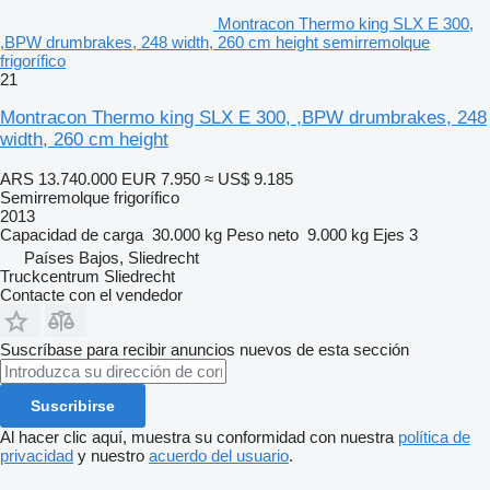
Montracon Thermo king SLX E 300,
,BPW drumbrakes, 248 width, 260 cm height semirremolque
frigorífico
21
Montracon Thermo king SLX E 300, ,BPW drumbrakes, 248
width, 260 cm height
ARS 13.740.000
EUR 7.950
≈ US$ 9.185
Semirremolque frigorífico
2013
Capacidad de carga
30.000 kg
Peso neto
9.000 kg
Ejes
3
Países Bajos, Sliedrecht
Truckcentrum Sliedrecht
Contacte con el vendedor
Suscríbase para recibir anuncios nuevos de esta sección
Suscribirse
Al hacer clic aquí, muestra su conformidad con nuestra
política de
privacidad
y nuestro
acuerdo del usuario
.