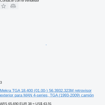
Contacte con el vendedor
3
Mekra TGA 18.400 (01.00-) 56.3932.323M retrovisor
exterior para MAN 4-series, TGA (1993-2009) camión
ARS 65.690
EUR 38
≈ US$ 43,91