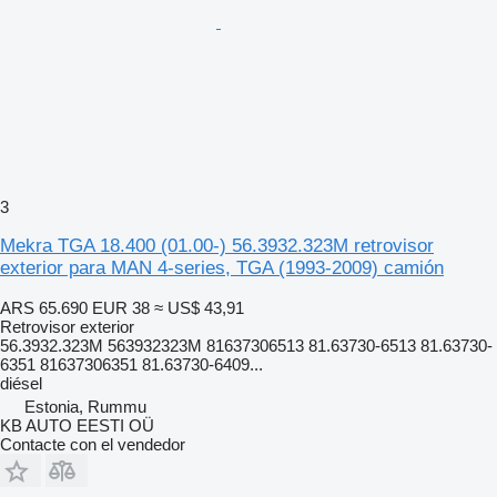
3
Mekra TGA 18.400 (01.00-) 56.3932.323M retrovisor
exterior para MAN 4-series, TGA (1993-2009) camión
ARS 65.690
EUR 38
≈ US$ 43,91
Retrovisor exterior
56.3932.323M 563932323M 81637306513 81.63730-6513 81.63730-
6351 81637306351 81.63730-6409...
diésel
Estonia, Rummu
KB AUTO EESTI OÜ
Contacte con el vendedor