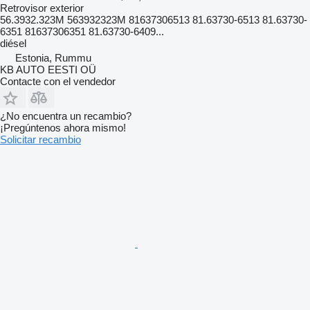
Retrovisor exterior
56.3932.323M 563932323M 81637306513 81.63730-6513 81.63730-
6351 81637306351 81.63730-6409...
diésel
Estonia, Rummu
KB AUTO EESTI OÜ
Contacte con el vendedor
¿No encuentra un recambio?
¡Pregúntenos ahora mismo!
Solicitar recambio