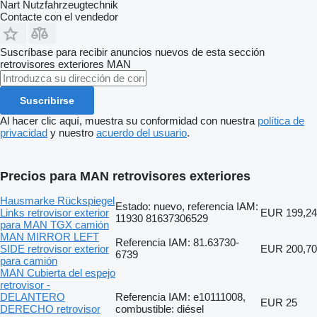
Nart Nutzfahrzeugtechnik
Contacte con el vendedor
Suscríbase para recibir anuncios nuevos de esta sección
retrovisores exteriores
MAN
Suscribirse
Al hacer clic aquí, muestra su conformidad con nuestra
política de
privacidad
y nuestro
acuerdo del usuario
.
Precios para MAN retrovisores exteriores
Hausmarke Rückspiegel
Estado: nuevo, referencia IAM:
Links retrovisor exterior
EUR 199,24
11930 81637306529
para MAN TGX camión
MAN MIRROR LEFT
Referencia IAM: 81.63730-
SIDE retrovisor exterior
EUR 200,70
6739
para camión
MAN Cubierta del espejo
retrovisor -
DELANTERO
Referencia IAM: e10111008,
EUR 25
DERECHO retrovisor
combustible: diésel