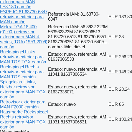
exterior para MAN
LE8.180 camión
ESPEJO 81.63730-6847
Referencia IAM: 81.63730-
retrovisor exterior para
EUR 133,80
6847
MAN camión
Mekra TGA 18.400
Referencia IAM: 56.3932.323M
(01.00-) retrovisor
563932323M 81637306513
exterior para MAN 4-
81.63730-6513 81.63730-6351
EUR 38
series, TGA (1993-2009)
81637306351 81.63730-6409...,
camión
combustible: diésel
Rückspiegel Links
Estado: nuevo, referencia IAM:
retrovisor exterior para
EUR 296,23
81637306533
MAN TGS TGX camión
Rückspiegel Rechts
Estado: nuevo, referencia IAM:
retrovisor exterior para
EUR 149,24
11941 81637306534
MAN TGS camión
Spiegelglas, Links,
Heizbar retrovisor
Estado: nuevo, referencia IAM:
EUR 28,24
exterior para MAN TGX
81637336071
camión
Retrovisor exterior para
Estado: nuevo
EUR 85
MAN F2000 camión
Hausmarke Rückspiegel
Rechts retrovisor
Estado: nuevo, referencia IAM:
EUR 199,24
exterior para MAN TGX
11931 81637306531
camión
Véase también