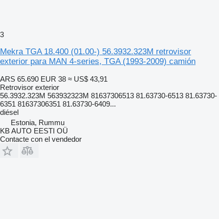
3
Mekra TGA 18.400 (01.00-) 56.3932.323M retrovisor
exterior para MAN 4-series, TGA (1993-2009) camión
ARS 65.690
EUR 38
≈ US$ 43,91
Retrovisor exterior
56.3932.323M 563932323M 81637306513 81.63730-6513 81.63730-
6351 81637306351 81.63730-6409...
diésel
Estonia, Rummu
KB AUTO EESTI OÜ
Contacte con el vendedor