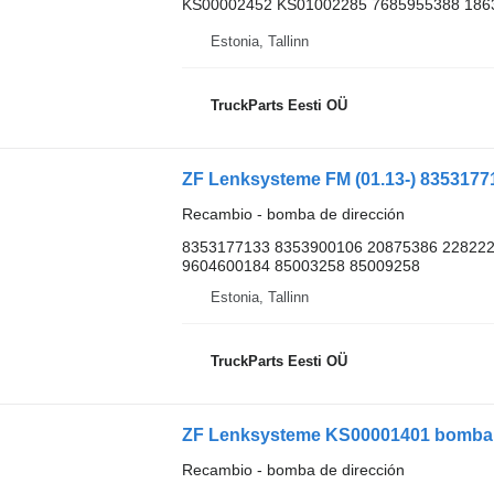
KS00002452 KS01002285 7685955388 186
Estonia, Tallinn
TruckParts Eesti OÜ
Recambio - bomba de dirección
8353177133 8353900106 20875386 22822
9604600184 85003258 85009258
Estonia, Tallinn
TruckParts Eesti OÜ
ZF Lenksysteme KS00001401 bomba 
Recambio - bomba de dirección