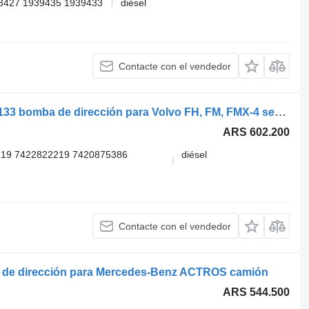
3427 1939435 1939433
diésel
Contacte con el vendedor
ZF Lenksysteme FM (01.13-) 8353177133 bomba de dirección para Volvo FH, FM, FMX-4 series (2013-) cabeza tractora
ARS 602.200
219 7422822219 7420875386
diésel
Contacte con el vendedor
de dirección para Mercedes-Benz ACTROS camión
ARS 544.500