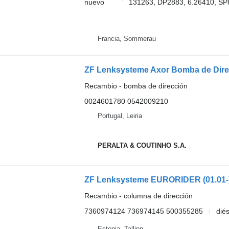
nuevo
131263, DP2883, 6.26410, SP8
Francia, Sommerau
Recambio - bomba de dirección
0024601780 0542009210
Portugal, Leiria
PERALTA & COUTINHO S.A.
Recambio - columna de dirección
7360974124 736974145 500355285
diés
Estonia, Tallinn