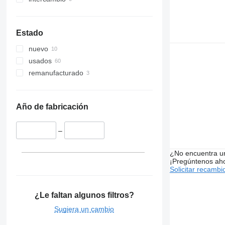
Vario
Scenic
V90
Viano
T-series
VM
Vito
TRM
VNL
Estado
Trafic
XC
nuevo
Twingo
usados
Zoe
remanufacturado
Año de fabricación
–
¿No encuentra u
¡Pregúntenos ah
Solicitar recambi
¿Le faltan algunos filtros?
Sugiera un cambio