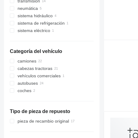
transmisión
bombas de dirección
neumática
engranajes de dirección
cajas de cambios
sistema hidráulico
columnas de dirección
árboles de transmisión
compresores neumáticos
sistema de refrigeración
dirección asistida
tomas de fuerza
válvulas neumáticas
bombas hidráulicas
sistema eléctrico
cremalleras de dirección
reductores
bombas de engranajes
depósitos de refrigerante
otras piezas del sistema de
juntas universales
sensores
suspensión
Categoría del vehículo
camiones
cabezas tractoras
vehículos comerciales
autobuses
coches
Tipo de pieza de repuesto
pieza de recambio original