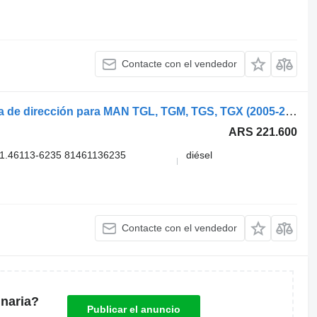
Contacte con el vendedor
ZF Lenksysteme 7360051152 columna de dirección para MAN TGL, TGM, TGS, TGX (2005-2021) cabeza tractora
ARS 221.600
1.46113-6235 81461136235
diésel
Contacte con el vendedor
naria?
Publicar el anuncio