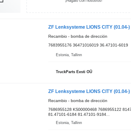
¡Hagalo con nosotros!
ZF Lenksysteme LIONS CITY (01.04-)
Recambio - bomba de dirección
7683955176 36471016019 36.47101-6019
Estonia, Tallinn
TruckParts Eesti OÜ
ZF Lenksysteme LIONS CITY (01.04-)
Recambio - bomba de dirección
7686955128 KS00000468 7686955122 814
81.47101-6184 81.47101-9184...
Estonia, Tallinn