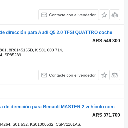
Contacte con el vendedor
e dirección para Audi Q5 2.0 TFSI QUATTRO coche
ARS 546.300
01, 8R0145155D, K S01 000 714,
4, SP85289
Contacte con el vendedor
ZF Lenksysteme 7691955371 K bomba de dirección para Renault MASTER 2 vehículo comercial
ARS 371.700
 84264, S01 532, KS01000532, CSP71101AS,