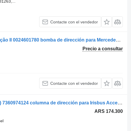
1263,...
Contacte con el vendedor
ZF Lenksysteme Axor Bomba de Direção II 0024601780 bomba de dirección para Mercedes-Benz Axor II camión
Precio a consultar
Contacte con el vendedor
ZF Lenksysteme EURORIDER (01.01-) 7360974124 columna de dirección para Irisbus Access, Evadys, Axer, Karosa, Recreo, Domino, Agora, Citelis, Eurorider (1999-) autobús
ARS 174.300
el