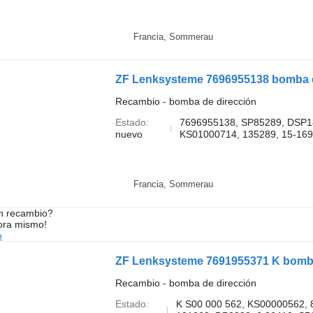
Francia, Sommerau
ZF Lenksysteme 7696955138 bomba d
Recambio - bomba de dirección
Estado
7696955138, SP85289, DSP18
nuevo
KS01000714, 135289, 15-169
Francia, Sommerau
n recambio?
ora mismo!
o
Recambio - bomba de dirección
Estado
K S00 000 562, KS00000562,