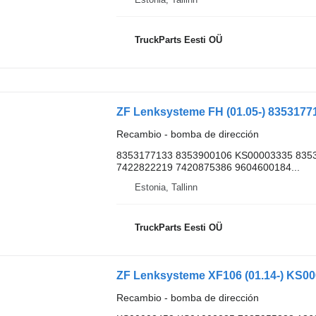
TruckParts Eesti OÜ
Recambio - bomba de dirección
8353177133 8353900106 KS00003335 835
7422822219 7420875386 9604600184...
Estonia, Tallinn
TruckParts Eesti OÜ
Recambio - bomba de dirección