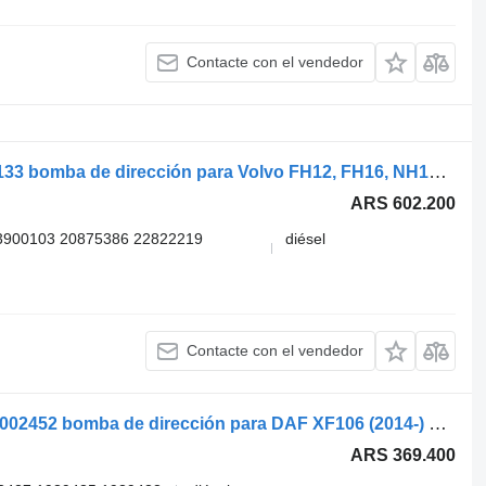
Contacte con el vendedor
ZF Lenksysteme FH (01.05-) 8353177133 bomba de dirección para Volvo FH12, FH16, NH12, FH, VNL780 (1993-2014) cabeza tractora
ARS 602.200
3900103 20875386 22822219
diésel
Contacte con el vendedor
ZF Lenksysteme XF106 (01.14-) KS00002452 bomba de dirección para DAF XF106 (2014-) cabeza tractora
ARS 369.400