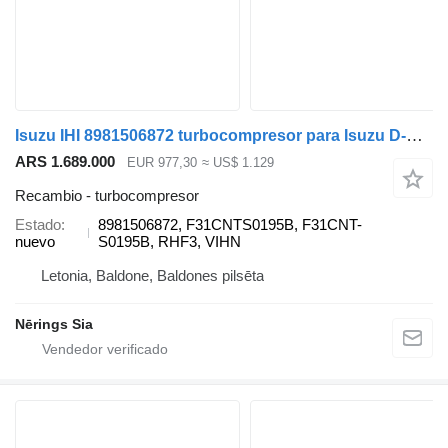
Isuzu IHI 8981506872 turbocompresor para Isuzu D-MAX II coche
ARS 1.689.000
EUR 977,30
≈ US$ 1.129
Recambio - turbocompresor
Estado
8981506872, F31CNTS0195B, F31CNT-
nuevo
S0195B, RHF3, VIHN
Letonia, Baldone, Baldones pilsēta
Nērings Sia