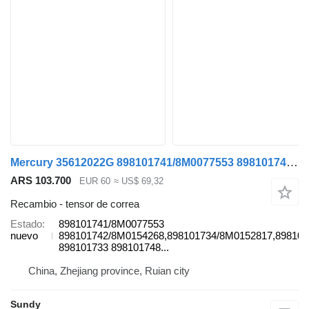
Mercury 35612022G 898101741/8M0077553 898101742/8M0154268 tensor de correa para Isuzu cabeza tractora
ARS 103.700
EUR 60
≈ US$ 69,32
Recambio - tensor de correa
Estado
898101741/8M0077553
nuevo
898101742/8M0154268,898101734/8M0152817,89810
898101733 898101748...
China, Zhejiang province, Ruian city
Sundy