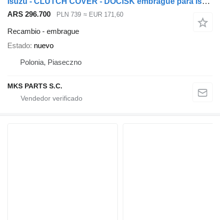
Isuzu - CLUTCH COVER - DOCISK embrague para Isuzu NPR, NQR
ARS 296.700
PLN 739
≈ EUR 171,60
Recambio - embrague
Estado
nuevo
Polonia, Piaseczno
MKS PARTS S.C.