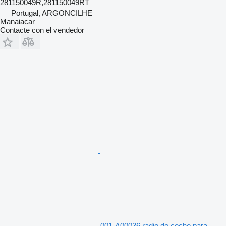
281150049R,281150049RT
Portugal, ARGONCILHE
Manaiacar
Contacte con el vendedor
001-A00036 radio de coche para