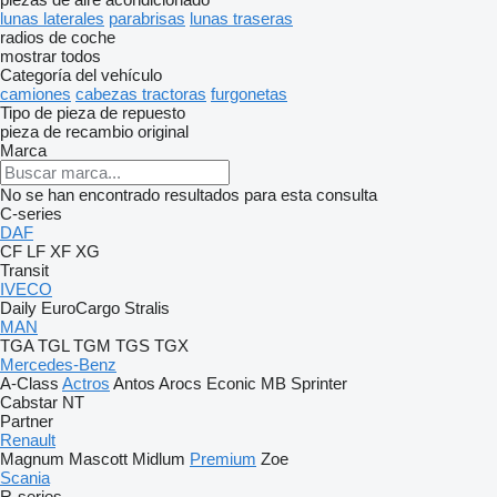
lunas laterales
parabrisas
lunas traseras
radios de coche
mostrar todos
Categoría del vehículo
camiones
cabezas tractoras
furgonetas
Tipo de pieza de repuesto
pieza de recambio original
Marca
No se han encontrado resultados para esta consulta
C-series
DAF
CF
LF
XF
XG
Transit
IVECO
Daily
EuroCargo
Stralis
MAN
TGA
TGL
TGM
TGS
TGX
Mercedes-Benz
A-Class
Actros
Antos
Arocs
Econic
MB
Sprinter
Cabstar
NT
Partner
Renault
Magnum
Mascott
Midlum
Premium
Zoe
Scania
R-series