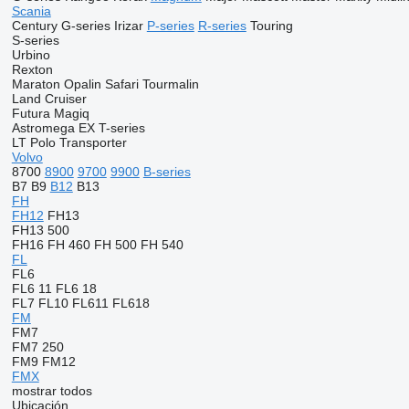
Scania
Century
G-series
Irizar
P-series
R-series
Touring
S-series
Urbino
Rexton
Maraton
Opalin
Safari
Tourmalin
Land Cruiser
Futura
Magiq
Astromega
EX
T-series
LT
Polo
Transporter
Volvo
8700
8900
9700
9900
B-series
B7
B9
B12
B13
FH
FH12
FH13
FH13 500
FH16
FH 460
FH 500
FH 540
FL
FL6
FL6 11
FL6 18
FL7
FL10
FL611
FL618
FM
FM7
FM7 250
FM9
FM12
FMX
mostrar todos
Ubicación