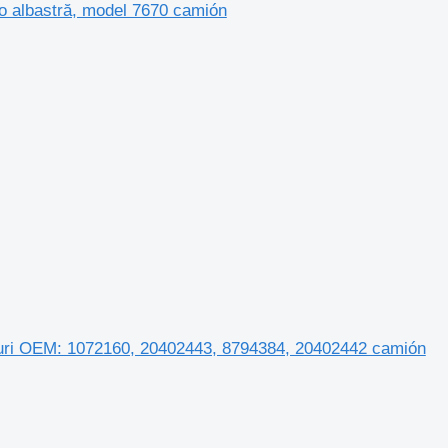
vo albastră, model 7670 camión
duri OEM: 1072160, 20402443, 8794384, 20402442 camión