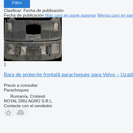
Filtro
Clasificar
:
Fecha de publicación
Fecha de publicación
Más caro en parte superior
Menos caro en par
1
Bara de protecție frontală parachoques para Volvo – Uza
Precio a consultar
Parachoques
Rumanía, Cristesti
ROYAL DRU AGRO S.R.L.
Contacte con el vendedor