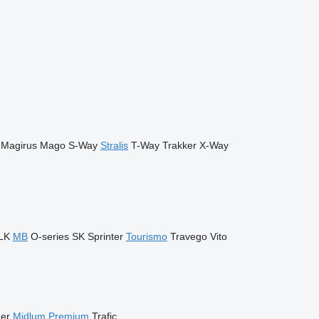
Magirus
Mago
S-Way
Stralis
T-Way
Trakker
X-Way
LK
MB
O-series
SK
Sprinter
Tourismo
Travego
Vito
ner
Midlum
Premium
Trafic