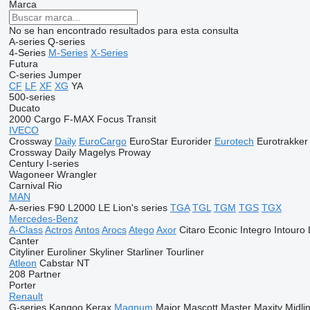
Marca
No se han encontrado resultados para esta consulta
A-series
Q-series
4-Series
M-Series
X-Series
Futura
C-series
Jumper
CF
LF
XF
XG
YA
500-series
Ducato
2000
Cargo
F-MAX
Focus
Transit
IVECO
Crossway
Daily
EuroCargo
EuroStar
Eurorider
Eurotech
Eurotrakker
Crossway
Daily
Magelys
Proway
Century
I-series
Wagoneer
Wrangler
Carnival
Rio
MAN
A-series
F90
L2000
LE
Lion's series
TGA
TGL
TGM
TGS
TGX
Mercedes-Benz
A-Class
Actros
Antos
Arocs
Atego
Axor
Citaro
Econic
Integro
Intouro
Canter
Cityliner
Euroliner
Skyliner
Starliner
Tourliner
Atleon
Cabstar
NT
208
Partner
Porter
Renault
G-series
Kangoo
Kerax
Magnum
Major
Mascott
Master
Maxity
Midli