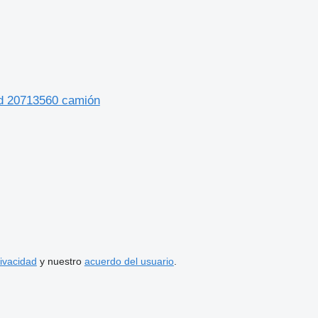
od 20713560 camión
rivacidad
y nuestro
acuerdo del usuario
.