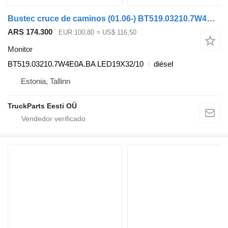
Bustec cruce de caminos (01.06-) BT519.03210.7W4E0A.BA monitor para Irisbus Arway, Crossway, Crealis, Magelys, Proway, Daily Tourys (2006-) autobús
ARS 174.300
EUR 100,80
≈ US$ 116,50
Monitor
BT519.03210.7W4E0A.BA LED19X32/10
diésel
Estonia, Tallinn
TruckParts Eesti OÜ