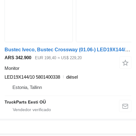
Bustec Iveco, Bustec Crossway (01.06-) LED19X144/10 monitor para Irisbus Arway, Crossway, Crealis, Magelys, Proway, Daily Tourys (2006-) autobús
ARS 342.900
EUR 198,40
≈ US$ 229,20
Monitor
LED19X144/10 5801400338
diésel
Estonia, Tallinn
TruckParts Eesti OÜ