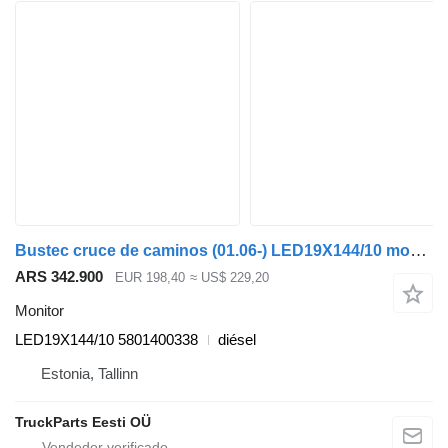
Bustec cruce de caminos (01.06-) LED19X144/10 monitor para Irisbus Arway, Crossway, Crealis, Magelys, Proway, Daily Tourys (2006-) autobús
ARS 342.900
EUR 198,40
≈ US$ 229,20
Monitor
LED19X144/10 5801400338
diésel
Estonia, Tallinn
TruckParts Eesti OÜ