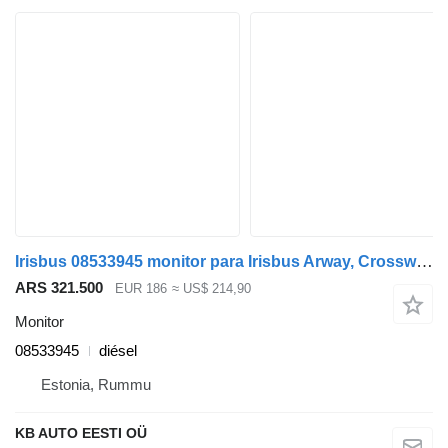
Irisbus 08533945 monitor para Irisbus Arway, Crossway, Crealis, Magelys, Proway, Daily Tourys (2006-) autobús
ARS 321.500
EUR 186
≈ US$ 214,90
Monitor
08533945
diésel
Estonia, Rummu
KB AUTO EESTI OÜ