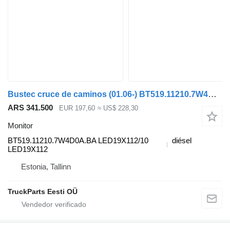
Bustec cruce de caminos (01.06-) BT519.11210.7W4D0A.BA monitor para Irisbus Arway, Crossway, Crealis, Magelys, Proway, Daily Tourys (2006-) autobús
ARS 341.500
EUR 197,60
≈ US$ 228,30
Monitor
BT519.11210.7W4D0A.BA LED19X112/10
diésel
LED19X112
Estonia, Tallinn
TruckParts Eesti OÜ