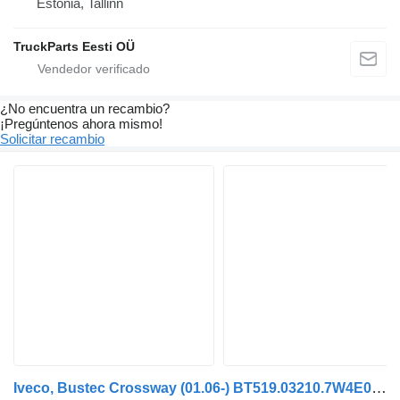
Estonia, Tallinn
TruckParts Eesti OÜ
¿No encuentra un recambio?
¡Pregúntenos ahora mismo!
Solicitar recambio
Iveco, Bustec Crossway (01.06-) BT519.03210.7W4E0A.BA monitor para Irisbus Arway, Crossway, Crealis, Magelys, Proway, Daily Tourys (2006-) autobús