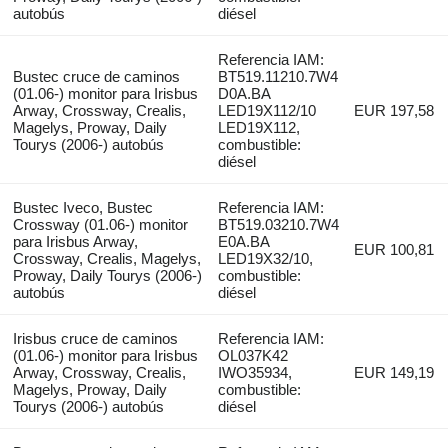
autobús
diésel
Referencia IAM:
Bustec cruce de caminos
BT519.11210.7W4
(01.06-) monitor para Irisbus
D0A.BA
Arway, Crossway, Crealis,
LED19X112/10
EUR 197,58
Magelys, Proway, Daily
LED19X112,
Tourys (2006-) autobús
combustible:
diésel
Bustec Iveco, Bustec
Referencia IAM:
Crossway (01.06-) monitor
BT519.03210.7W4
para Irisbus Arway,
E0A.BA
EUR 100,81
Crossway, Crealis, Magelys,
LED19X32/10,
Proway, Daily Tourys (2006-)
combustible:
autobús
diésel
Irisbus cruce de caminos
Referencia IAM:
(01.06-) monitor para Irisbus
OL037K42
Arway, Crossway, Crealis,
IWO35934,
EUR 149,19
Magelys, Proway, Daily
combustible:
Tourys (2006-) autobús
diésel