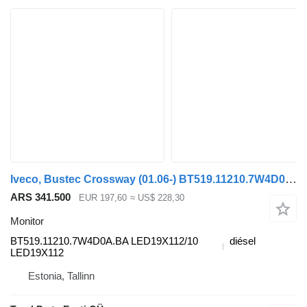
Iveco, Bustec Crossway (01.06-) BT519.11210.7W4D0A.BA monitor para Irisbus Arway, Crossway, Crealis, Magelys, Proway, Daily Tourys (2006-) autobús
ARS 341.500
EUR 197,60
≈ US$ 228,30
Monitor
BT519.11210.7W4D0A.BA LED19X112/10
diésel
LED19X112
Estonia, Tallinn