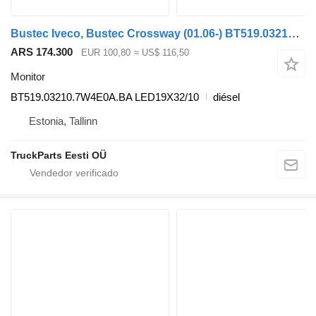
Bustec Iveco, Bustec Crossway (01.06-) BT519.03210.7W4E0A.BA monitor para Irisbus Arway, Crossway, Crealis, Magelys, Proway, Daily Tourys (2006-) autobús
ARS 174.300
EUR 100,80
≈ US$ 116,50
Monitor
BT519.03210.7W4E0A.BA LED19X32/10
diésel
Estonia, Tallinn
TruckParts Eesti OÜ