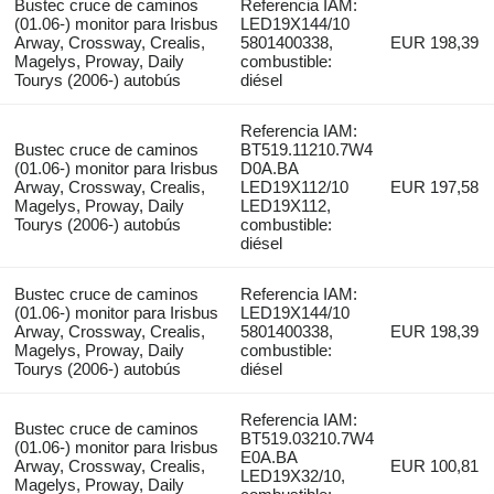
Bustec cruce de caminos
Referencia IAM:
(01.06-) monitor para Irisbus
LED19X144/10
Arway, Crossway, Crealis,
5801400338,
EUR 198,39
Magelys, Proway, Daily
combustible:
Tourys (2006-) autobús
diésel
Referencia IAM:
Bustec cruce de caminos
BT519.11210.7W4
(01.06-) monitor para Irisbus
D0A.BA
Arway, Crossway, Crealis,
LED19X112/10
EUR 197,58
Magelys, Proway, Daily
LED19X112,
Tourys (2006-) autobús
combustible:
diésel
Bustec cruce de caminos
Referencia IAM:
(01.06-) monitor para Irisbus
LED19X144/10
Arway, Crossway, Crealis,
5801400338,
EUR 198,39
Magelys, Proway, Daily
combustible:
Tourys (2006-) autobús
diésel
Referencia IAM:
Bustec cruce de caminos
BT519.03210.7W4
(01.06-) monitor para Irisbus
E0A.BA
Arway, Crossway, Crealis,
EUR 100,81
LED19X32/10,
Magelys, Proway, Daily