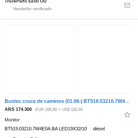
TruckParts Eesti OÜ
Bustec cruce de caminos (01.06-) BT519.03210.7W4E0A.BA monitor para Irisbus Arway, Crossway, Crealis, Magelys, Proway, Daily Tourys (2006-) autobús
ARS 174.300
EUR 100,80
≈ US$ 116,50
Monitor
BT519.03210.7W4E0A.BA LED19X32/10
diésel