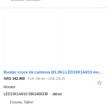
Bustec cruce de caminos (01.06-) LED19X144/10 monitor para Irisbus Arway, Crossway, Crealis, Magelys, Proway, Daily Tourys (2006-) autobús
ARS 342.900
EUR 198,40
≈ US$ 229,20
Monitor
LED19X144/10 5801400338
diésel
Estonia, Tallinn