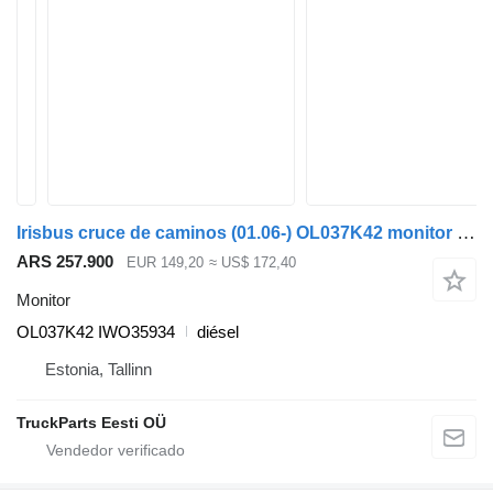
Irisbus cruce de caminos (01.06-) OL037K42 monitor para Irisbus Arway, Crossway, Crealis, Magelys, Proway, Daily Tourys (2006-) autobús
ARS 257.900
EUR 149,20
≈ US$ 172,40
Monitor
OL037K42 IWO35934
diésel
Estonia, Tallinn
TruckParts Eesti OÜ