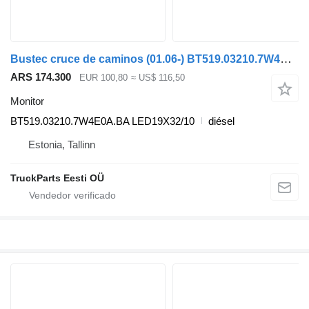
Bustec cruce de caminos (01.06-) BT519.03210.7W4E0A.BA monitor para Irisbus Arway, Crossway, Crealis, Magelys, Proway, Daily Tourys (2006-) autobús
ARS 174.300
EUR 100,80
≈ US$ 116,50
Monitor
BT519.03210.7W4E0A.BA LED19X32/10
diésel
Estonia, Tallinn
TruckParts Eesti OÜ