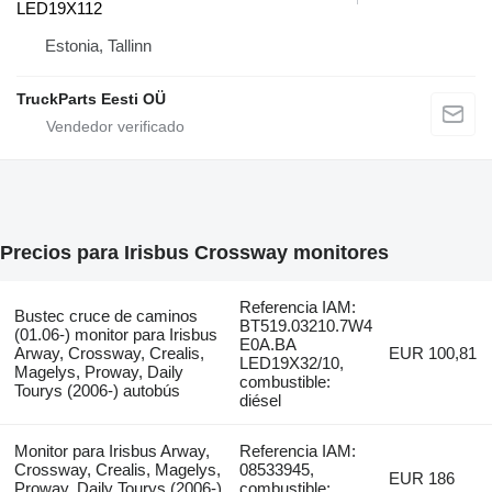
LED19X112
Estonia, Tallinn
TruckParts Eesti OÜ
Precios para Irisbus Crossway monitores
Referencia IAM:
Bustec cruce de caminos
BT519.03210.7W4
(01.06-) monitor para Irisbus
E0A.BA
Arway, Crossway, Crealis,
EUR 100,81
LED19X32/10,
Magelys, Proway, Daily
combustible:
Tourys (2006-) autobús
diésel
Monitor para Irisbus Arway,
Referencia IAM:
Crossway, Crealis, Magelys,
08533945,
EUR 186
Proway, Daily Tourys (2006-)
combustible: