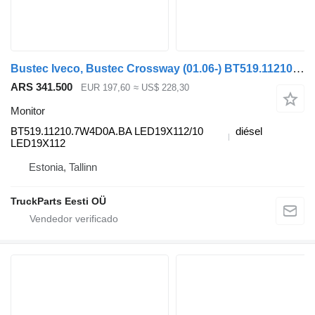
Bustec Iveco, Bustec Crossway (01.06-) BT519.11210.7W4D0A.BA monitor para Irisbus Arway, Crossway, Crealis, Magelys, Proway, Daily Tourys (2006-) autobús
ARS 341.500
EUR 197,60
≈ US$ 228,30
Monitor
BT519.11210.7W4D0A.BA LED19X112/10
diésel
LED19X112
Estonia, Tallinn
TruckParts Eesti OÜ