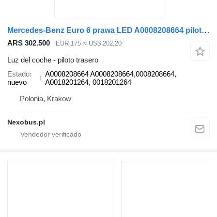
Mercedes-Benz Euro 6 prawa LED A0008208664 piloto trasero para Mercedes-Benz Tourismo Citaro autobús
ARS 302.500
EUR 175
≈ US$ 202,20
Luz del coche - piloto trasero
Estado
A0008208664 A0008208664,0008208664,
nuevo
A0018201264, 0018201264
Polonia, Krakow
Nexobus.pl