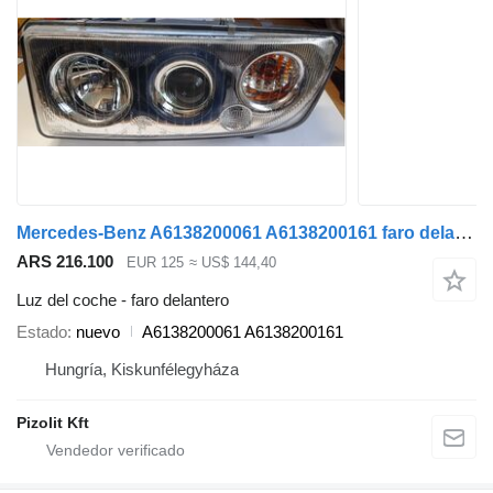
Mercedes-Benz A6138200061 A6138200161 faro delantero para Mercedes-Benz Tourismo O350 autobús
ARS 216.100
EUR 125
≈ US$ 144,40
Luz del coche - faro delantero
Estado
nuevo
A6138200061 A6138200161
Hungría, Kiskunfélegyháza
Pizolit Kft