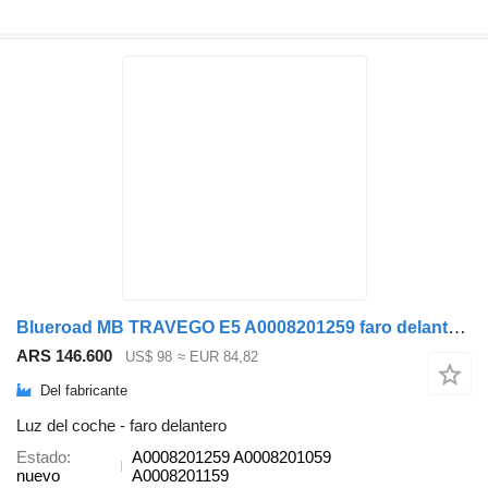
Blueroad MB TRAVEGO E5 A0008201259 faro delantero para Mercedes-Benz TRAVEGO TOURİSMO autobús
ARS 146.600
US$ 98
≈ EUR 84,82
Del fabricante
Luz del coche - faro delantero
Estado
A0008201259 A0008201059
nuevo
A0008201159