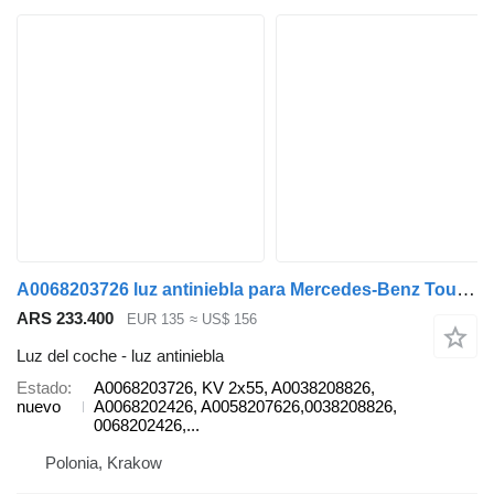
A0068203726 luz antiniebla para Mercedes-Benz Tourismo Travego Setra 4.. 5.. autobús
ARS 233.400
EUR 135
≈ US$ 156
Luz del coche - luz antiniebla
Estado
A0068203726, KV 2x55, A0038208826,
nuevo
A0068202426, A0058207626,0038208826,
0068202426,...
Polonia, Krakow