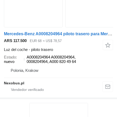
Mercedes-Benz A0008204964 piloto trasero para Mercedes-Benz Tourismo Travego Integro Citaro autobús
ARS 117.500
EUR 68
≈ US$ 78,57
Luz del coche - piloto trasero
Estado
A0008204964 A0008204964,
nuevo
0008204964, A000 820 49 64
Polonia, Krakow
Nexobus.pl