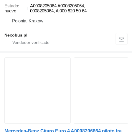
Estado
A0008205064 A0008205064,
nuevo
0008205064, A 000 820 50 64
Polonia, Krakow
Nexobus.pl
Mercedes-Benz Citaro Euro 4 A0008206864 piloto trasero para autobús