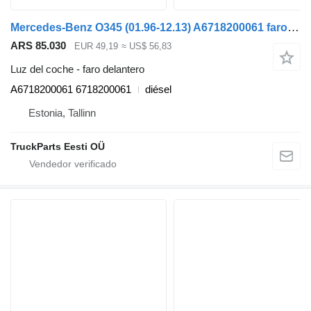
Mercedes-Benz O345 (01.96-12.13) A6718200061 faro delantero para Mercedes-Benz Bus II (1996-) autobús
ARS 85.030
EUR 49,19
≈ US$ 56,83
Luz del coche - faro delantero
A6718200061 6718200061
diésel
Estonia, Tallinn
TruckParts Eesti OÜ