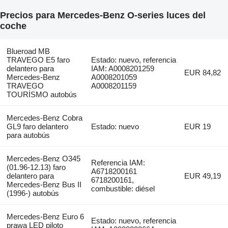
Precios para Mercedes-Benz O-series luces del
coche
Blueroad MB
TRAVEGO E5 faro
Estado: nuevo, referencia
delantero para
IAM: A0008201259
EUR 84,82
Mercedes-Benz
A0008201059
TRAVEGO
A0008201159
TOURİSMO autobús
Mercedes-Benz Cobra
GL9 faro delantero
Estado: nuevo
EUR 19
para autobús
Mercedes-Benz O345
Referencia IAM:
(01.96-12.13) faro
A6718200161
delantero para
EUR 49,19
6718200161,
Mercedes-Benz Bus II
combustible: diésel
(1996-) autobús
Mercedes-Benz Euro 6
Estado: nuevo, referencia
prawa LED piloto