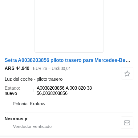
Setra A0038203856 piloto trasero para Mercedes-Benz Travego Tourismo Euro 6 SETRA 511 515 516 517 519 HD autobús
ARS 44.940
EUR 26
≈ US$ 30,04
Luz del coche - piloto trasero
Estado
A0038203856,A 003 820 38
nuevo
56,0038203856
Polonia, Krakow
Nexobus.pl