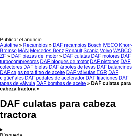
Publicar el anuncio
Autoline
»
Recambios
»
DAF recambios
Bosch
IVECO
Knorr-
Bremse
MAN
Mercedes-Benz
Renault
Scania
Volvo
WABCO
ZF
»
DAF piezas del motor
»
DAF culatas
DAF motores
DAF
turbocompresores
DAF bloques de motor
DAF pistones
DAF
colectores
DAF bielas
DAF árboles de levas
DAF balancines
DAF cajas para filtro de aceite
DAF válvulas EGR
DAF
cigüeñales
DAF pedales de acelerador
DAF fijaciones
DAF
tapas de válvula
DAF bombas de aceite
»
DAF culatas para
cabeza tractora
»
DAF culatas para cabeza
tractora
Búsqueda