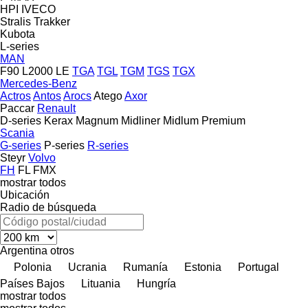
HPI
IVECO
Stralis
Trakker
Kubota
L-series
MAN
F90
L2000
LE
TGA
TGL
TGM
TGS
TGX
Mercedes-Benz
Actros
Antos
Arocs
Atego
Axor
Paccar
Renault
D-series
Kerax
Magnum
Midliner
Midlum
Premium
Scania
G-series
P-series
R-series
Steyr
Volvo
FH
FL
FMX
mostrar todos
Ubicación
Radio de búsqueda
Argentina
otros
Polonia
Ucrania
Rumanía
Estonia
Portugal
Países Bajos
Lituania
Hungría
mostrar todos