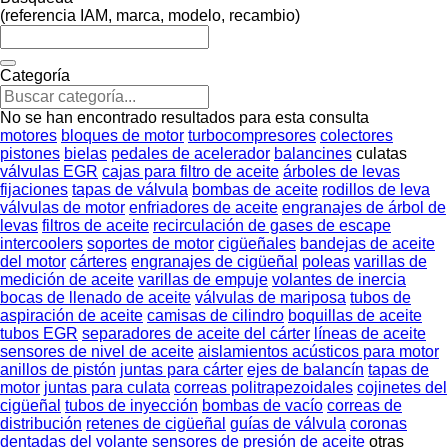
(referencia IAM, marca, modelo, recambio)
Categoría
No se han encontrado resultados para esta consulta
motores
bloques de motor
turbocompresores
colectores
pistones
bielas
pedales de acelerador
balancines
culatas
válvulas EGR
cajas para filtro de aceite
árboles de levas
fijaciones
tapas de válvula
bombas de aceite
rodillos de leva
válvulas de motor
enfriadores de aceite
engranajes de árbol de
levas
filtros de aceite
recirculación de gases de escape
intercoolers
soportes de motor
cigüeñales
bandejas de aceite
del motor
cárteres
engranajes de cigüeñal
poleas
varillas de
medición de aceite
varillas de empuje
volantes de inercia
bocas de llenado de aceite
válvulas de mariposa
tubos de
aspiración de aceite
camisas de cilindro
boquillas de aceite
tubos EGR
separadores de aceite del cárter
líneas de aceite
sensores de nivel de aceite
aislamientos acústicos para motor
anillos de pistón
juntas para cárter
ejes de balancín
tapas de
motor
juntas para culata
correas politrapezoidales
cojinetes del
cigüeñal
tubos de inyección
bombas de vacío
correas de
distribución
retenes de cigüeñal
guías de válvula
coronas
dentadas del volante
sensores de presión de aceite
otras