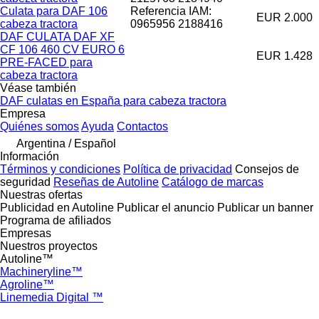
Culata para DAF 106
Referencia IAM:
EUR 2.000
cabeza tractora
0965956 2188416
DAF CULATA DAF XF
CF 106 460 CV EURO 6
EUR 1.428
PRE-FACED para
cabeza tractora
Véase también
DAF culatas en España para cabeza tractora
Empresa
Quiénes somos
Ayuda
Contactos
Argentina / Español
Información
Términos y condiciones
Política de privacidad
Consejos de
seguridad
Reseñas de Autoline
Catálogo de marcas
Nuestras ofertas
Publicidad en Autoline
Publicar el anuncio
Publicar un banner
Programa de afiliados
Empresas
Nuestros proyectos
Autoline™
Machineryline™
Agroline™
Linemedia Digital ™