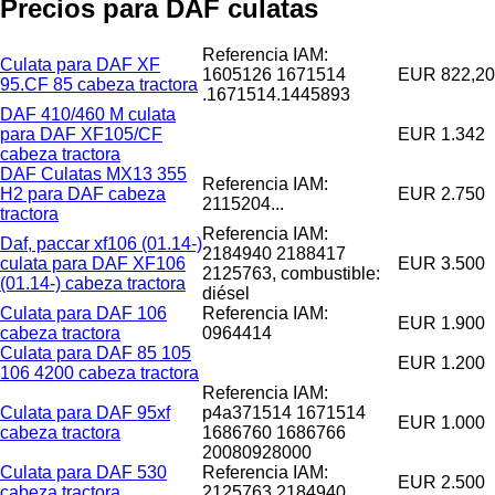
Precios para DAF culatas
Referencia IAM:
Culata para DAF XF
1605126 1671514
EUR 822,20
95.CF 85 cabeza tractora
.1671514.1445893
DAF 410/460 M culata
para DAF XF105/CF
EUR 1.342
cabeza tractora
DAF Culatas MX13 355
Referencia IAM:
H2 para DAF cabeza
EUR 2.750
2115204...
tractora
Referencia IAM:
Daf, paccar xf106 (01.14-)
2184940 2188417
culata para DAF XF106
EUR 3.500
2125763, combustible:
(01.14-) cabeza tractora
diésel
Culata para DAF 106
Referencia IAM:
EUR 1.900
cabeza tractora
0964414
Culata para DAF 85 105
EUR 1.200
106 4200 cabeza tractora
Referencia IAM:
Culata para DAF 95xf
p4a371514 1671514
EUR 1.000
cabeza tractora
1686760 1686766
20080928000
Culata para DAF 530
Referencia IAM:
EUR 2.500
cabeza tractora
2125763 2184940