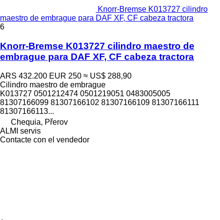
Knorr-Bremse K013727 cilindro
maestro de embrague para DAF XF, CF cabeza tractora
6
Knorr-Bremse K013727 cilindro maestro de
embrague para DAF XF, CF cabeza tractora
ARS 432.200
EUR 250
≈ US$ 288,90
Cilindro maestro de embrague
K013727 0501212474 0501219051 0483005005
81307166099 81307166102 81307166109 81307166111
81307166113...
Chequia, Přerov
ALMI servis
Contacte con el vendedor