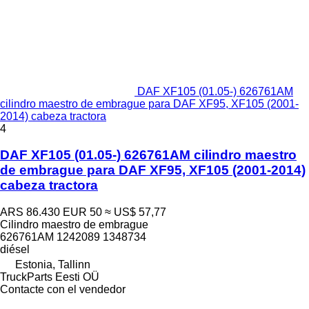
DAF XF105 (01.05-) 626761AM
cilindro maestro de embrague para DAF XF95, XF105 (2001-
2014) cabeza tractora
4
DAF XF105 (01.05-) 626761AM cilindro maestro
de embrague para DAF XF95, XF105 (2001-2014)
cabeza tractora
ARS 86.430
EUR 50
≈ US$ 57,77
Cilindro maestro de embrague
626761AM 1242089 1348734
diésel
Estonia, Tallinn
TruckParts Eesti OÜ
Contacte con el vendedor