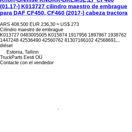
(01.17-) K013727 cilindro maestro de embrague
para DAF CF450, CF460 (2017-) cabeza tractora
ARS 408.500
EUR 236,30
≈ US$ 273
Cilindro maestro de embrague
K013727 0483005005 K015874 1917956 1897867 1938762
1447248 42536490 42560762 81307166102 42568691...
diésel
Estonia, Tallinn
TruckParts Eesti OÜ
Contacte con el vendedor