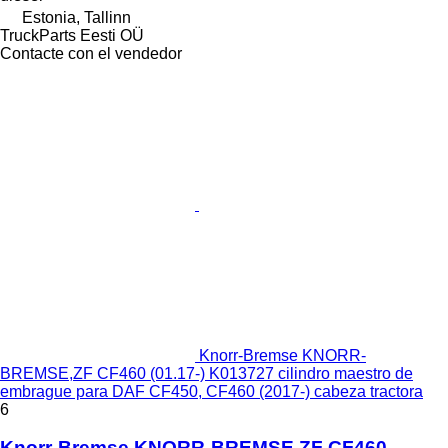
Estonia, Tallinn
TruckParts Eesti OÜ
Contacte con el vendedor
Knorr-Bremse KNORR-
BREMSE,ZF CF460 (01.17-) K013727 cilindro maestro de
embrague para DAF CF450, CF460 (2017-) cabeza tractora
6
Knorr-Bremse KNORR-BREMSE,ZF CF460