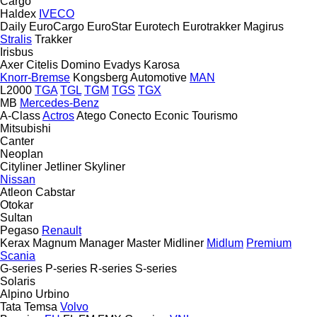
Cargo
Haldex
IVECO
Daily
EuroCargo
EuroStar
Eurotech
Eurotrakker
Magirus
Stralis
Trakker
Irisbus
Axer
Citelis
Domino
Evadys
Karosa
Knorr-Bremse
Kongsberg Automotive
MAN
L2000
TGA
TGL
TGM
TGS
TGX
MB
Mercedes-Benz
A-Class
Actros
Atego
Conecto
Econic
Tourismo
Mitsubishi
Canter
Neoplan
Cityliner
Jetliner
Skyliner
Nissan
Atleon
Cabstar
Otokar
Sultan
Pegaso
Renault
Kerax
Magnum
Manager
Master
Midliner
Midlum
Premium
Scania
G-series
P-series
R-series
S-series
Solaris
Alpino
Urbino
Tata
Temsa
Volvo