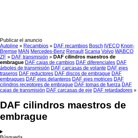
Publicar el anuncio
Autoline
»
Recambios
»
DAF recambios
Bosch
IVECO
Knorr-
Bremse
MAN
Mercedes-Benz
Renault
Scania
Volvo
WABCO
ZF
»
DAF transmisión
»
DAF cilindros maestros de
embrague
DAF cajas de cambios
DAF diferenciales
DAF
árboles de transmisión
DAF carcasas de volante
DAF ejes
traseros
DAF reductores
DAF discos de embrague
DAF
embragues
DAF ejes delanteros
DAF ejes motrices
DAF
cilindros receptores de embrague
DAF tomas de fuerza
DAF
cajas de transmisión
DAF carcasas de eje
DAF retardadores
»
DAF cilindros maestros de
embrague
Búsqueda