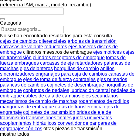
(referencia IAM, marca, modelo, recambio)
Categoría
No se han encontrado resultados para esta consulta
cajas de cambios
diferenciales
árboles de transmisión
carcasas de volante
reductores
ejes traseros
discos de
embrague
cilindros maestros de embrague
ejes motrices
cajas
de transmisión
cilindros receptores de embrague
tomas de
fuerza
embragues
carcasas de eje
retardadores
palancas de
marchas
ejes delanteros
horquillas de cambio
anillos
sincronizadores
engranajes para caja de cambios
canastas de
embrague
ejes de toma de fuerza
contraejes
ejes primarios
palancas de cambios
cojinetes de desembrague
horquillas de
embrague
conjuntos de pedales
lubricación central
pedales de
embrague
cables de caja de cambios
ejes secundarios
mecanismos de cambio de marchas
rodamientos de rodillos
mangueras de embrague
cajas de transferencia
ejes de
engranaje
cojinetes de transmisión
bridas de eje de
transmisión
transmisiones finales
juntas universales
acoplamientos hidráulicos
convertidor de par
pares de
engranajes cónicos
otras piezas de transmisión
mostrar todos