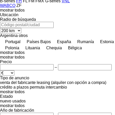
B-series
FH
FL
FM
FMX
G-series
VNL
WABCO
ZF
mostrar todos
Ubicación
Radio de búsqueda
Argentina
otros
Portugal
Países Bajos
España
Rumanía
Estonia
Polonia
Lituania
Chequia
Bélgica
mostrar todos
mostrar todos
Precio
–
Tipo de anuncio
venta
del fabricante
leasing (alquiler con opción a compra)
crédito
a plazos
permuta
intercambio
mostrar todos
Estado
nuevo
usados
mostrar todos
Año de fabricación