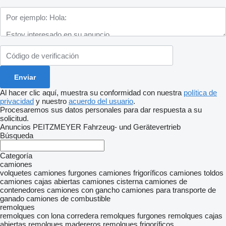
Al hacer clic aquí, muestra su conformidad con nuestra
política de
privacidad
y nuestro
acuerdo del usuario
.
Procesaremos sus datos personales para dar respuesta a su
solicitud.
Anuncios PEITZMEYER Fahrzeug- und Gerätevertrieb
Búsqueda
Categoría
camiones
volquetes
camiones furgones
camiones frigoríficos
camiones toldos
camiones cajas abiertas
camiones cisterna
camiones de
contenedores
camiones con gancho
camiones para transporte de
ganado
camiones de combustible
remolques
remolques con lona corredera
remolques furgones
remolques cajas
abiertas
remolques madereros
remolques frigoríficos