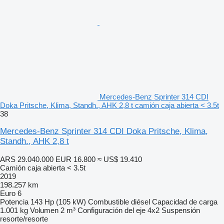
Mercedes-Benz Sprinter 314 CDI
Doka Pritsche, Klima, Standh., AHK 2,8 t camión caja abierta < 3.5t
38
Mercedes-Benz Sprinter 314 CDI Doka Pritsche, Klima,
Standh., AHK 2,8 t
ARS 29.040.000
EUR 16.800
≈ US$ 19.410
Camión caja abierta < 3.5t
2019
198.257 km
Euro 6
Potencia
143 Hp (105 kW)
Combustible
diésel
Capacidad de carga
1.001 kg
Volumen
2 m³
Configuración del eje
4x2
Suspensión
resorte/resorte