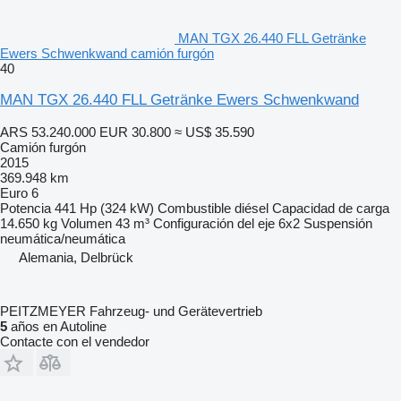
MAN TGX 26.440 FLL Getränke
Ewers Schwenkwand camión furgón
40
MAN TGX 26.440 FLL Getränke Ewers Schwenkwand
ARS 53.240.000
EUR 30.800
≈ US$ 35.590
Camión furgón
2015
369.948 km
Euro 6
Potencia
441 Hp (324 kW)
Combustible
diésel
Capacidad de carga
14.650 kg
Volumen
43 m³
Configuración del eje
6x2
Suspensión
neumática/neumática
Alemania, Delbrück
PEITZMEYER Fahrzeug- und Gerätevertrieb
5
años en Autoline
Contacte con el vendedor