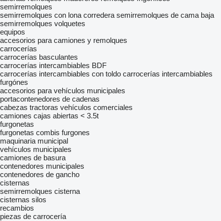
semirremolques
semirremolques con lona corredera
semirremolques de cama baja
semirremolques volquetes
equipos
accesorios para camiones y remolques
carrocerías
carrocerías basculantes
carrocerías intercambiables BDF
carrocerías intercambiables con toldo
carrocerías intercambiables
furgónes
accesorios para vehículos municipales
portacontenedores de cadenas
cabezas tractoras
vehículos comerciales
camiones cajas abiertas < 3.5t
furgonetas
furgonetas combis
furgones
maquinaria municipal
vehículos municipales
camiones de basura
contenedores municipales
contenedores de gancho
cisternas
semirremolques cisterna
cisternas silos
recambios
piezas de carrocería