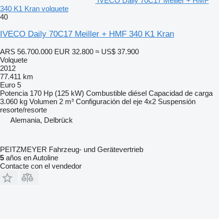
IVECO Daily 70C17 Meiller + HMF
340 K1 Kran volquete
40
IVECO Daily 70C17 Meiller + HMF 340 K1 Kran
ARS 56.700.000
EUR 32.800
≈ US$ 37.900
Volquete
2012
77.411 km
Euro 5
Potencia
170 Hp (125 kW)
Combustible
diésel
Capacidad de carga
3.060 kg
Volumen
2 m³
Configuración del eje
4x2
Suspensión
resorte/resorte
Alemania, Delbrück
PEITZMEYER Fahrzeug- und Gerätevertrieb
5
años en Autoline
Contacte con el vendedor