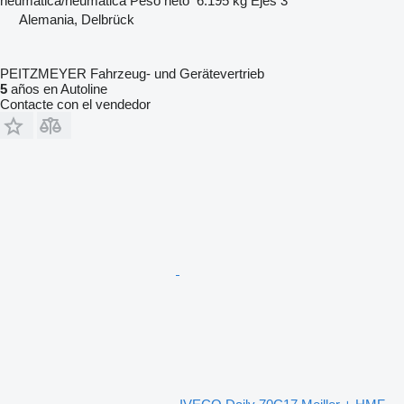
neumática/neumática
Peso neto
6.195 kg
Ejes
3
Alemania, Delbrück
PEITZMEYER Fahrzeug- und Gerätevertrieb
5
años en Autoline
Contacte con el vendedor