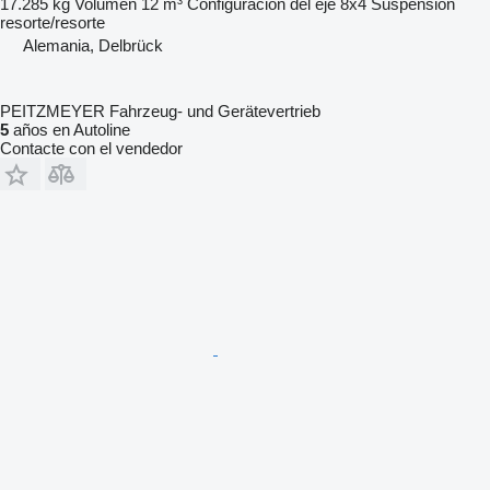
17.285 kg
Volumen
12 m³
Configuración del eje
8x4
Suspensión
resorte/resorte
Alemania, Delbrück
PEITZMEYER Fahrzeug- und Gerätevertrieb
5
años en Autoline
Contacte con el vendedor