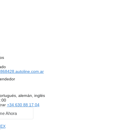
o
os
ado
868428.autoline.com.ar
vendedor
ortugués, alemán, inglés
8:00
trar
+34 630 88 17 04
me Ahora
MEX