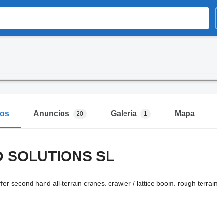
mos
Anuncios
Galería
Mapa
20
1
 SOLUTIONS SL
r second hand all-terrain cranes, crawler / lattice boom, rough terr