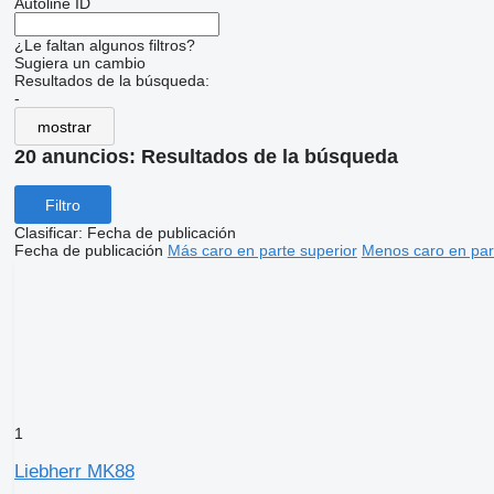
Autoline ID
¿Le faltan algunos filtros?
Sugiera un cambio
Resultados de la búsqueda:
-
mostrar
20 anuncios:
Resultados de la búsqueda
Filtro
Clasificar
:
Fecha de publicación
Fecha de publicación
Más caro en parte superior
Menos caro en par
1
Liebherr MK88