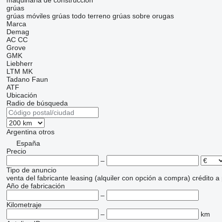
maquinaria de construcción
grúas
grúas móviles
grúas todo terreno
grúas sobre orugas
Marca
Demag
AC
CC
Grove
GMK
Liebherr
LTM
MK
Tadano Faun
ATF
Ubicación
Radio de búsqueda
Argentina
otros
España
Precio
–
Tipo de anuncio
venta
del fabricante
leasing (alquiler con opción a compra)
crédito
a
Año de fabricación
–
Kilometraje
–
km