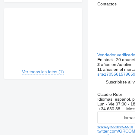
Contactos
Vendedor verificad
En stock:
20 anunci
2
años en Autoline
11
años en el merc
Ver todas las fotos (1)
site1705561579659
Suscribirse al 
Claudio Rubi
Idiomas:
español, p
Lun - Vie
07:00 - 1
+34 630 88 ...
Mos
Lláma
www.grcomex.com
twitter.com/GRCO