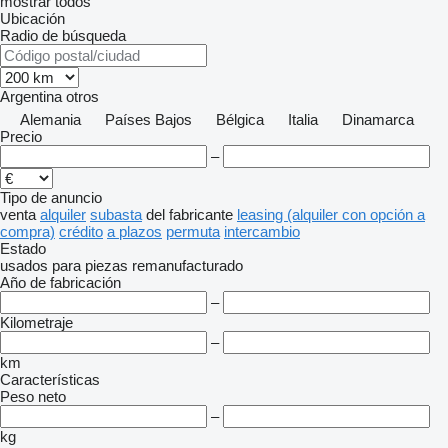
mostrar todos
Ubicación
Radio de búsqueda
Argentina
otros
Alemania
Países Bajos
Bélgica
Italia
Dinamarca
Precio
–
Tipo de anuncio
venta
alquiler
subasta
del fabricante
leasing (alquiler con opción a
compra)
crédito
a plazos
permuta
intercambio
Estado
usados
para piezas
remanufacturado
Año de fabricación
–
Kilometraje
–
km
Características
Peso neto
–
kg