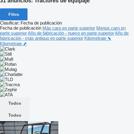
31 anuncios:
Tractores de equipaje
Filtro
Clasificar
:
Fecha de publicación
Fecha de publicación
Más caro en parte superior
Menos caro en
parte superior
Año de fabricación - nuevo en parte superior
Año de
fabricación - más antiguo en parte superior
Kilometraje ⬊
Kilometraje ⬈
Todos
Todos