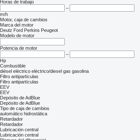
Horas de trabajo
–
m/h
Motor, caja de cambios
Marca del motor
Deutz
Ford
Perkins
Peugeot
Modelo de motor
Potencia de motor
–
Hp
Combustible
diésel
eléctrico
eléctrico/diesel
gas
gasolina
Filtro antipartículas
Filtro antipartículas
EEV
EEV
Depósito de AdBlue
Depósito de AdBlue
Tipo de caja de cambios
automático
hidrostática
Retardador
Retardador
Lubricación central
Lubricación central