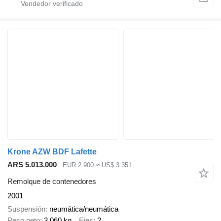
Krone AZW BDF Lafette
ARS 5.013.000
EUR 2.900
≈ US$ 3.351
Remolque de contenedores
2001
Suspensión
neumática/neumática
Peso neto
3.060 kg
Ejes
2