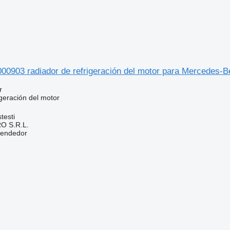
00903 radiador de refrigeración del motor para Mercedes-B
r
geración del motor
testi
O S.R.L.
vendedor