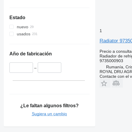
Estado
nuevo
1
usados
Radiator 97350
Precio a consulta
Año de fabricación
Radiador de refri
9735000903
Rumanía, Cris
–
ROYAL DRU AGR
Contacte con el 
¿Le faltan algunos filtros?
Sugiera un cambio