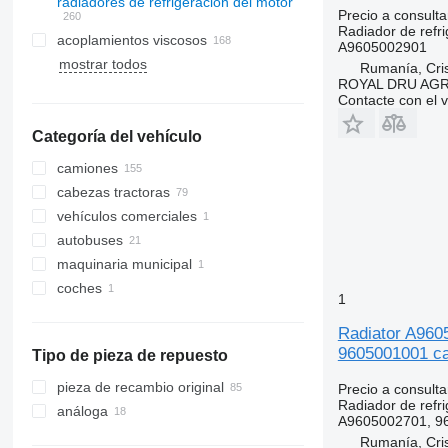
radiadores de refrigeración del motor
Precio a consulta
Radiador de refri
acoplamientos viscosos
A9605002901
mostrar todos
Rumanía, Cris
ROYAL DRU AGR
Contacte con el 
Categoría del vehículo
camiones
cabezas tractoras
vehículos comerciales
autobuses
maquinaria municipal
coches
vehículos municipales
1
camiones de basura
Radiator A960
9605001001 c
Tipo de pieza de repuesto
pieza de recambio original
Precio a consulta
Radiador de refri
análoga
A9605002701, 9
Rumanía, Cris