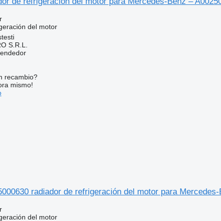
ador de refrigeración del motor para Mercedes-Benz – A002
r
geración del motor
testi
O S.R.L.
vendedor
n recambio?
ora mismo!
o
5000630 radiador de refrigeración del motor para Mercede
r
geración del motor