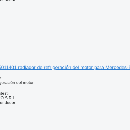
5011401 radiador de refrigeración del motor para Mercedes
r
geración del motor
testi
O S.R.L.
vendedor