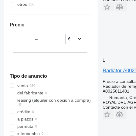
otros
Sprinter
FM
Rumanía
Vario
FMX
Polonia
Vito
G-series
Precio
Estonia
S-series
Bélgica
VM
–
España
VNL
Lituania
Países Bajos
1
Alemania
mostrar todos
Radiator A002
Tipo de anuncio
Precio a consulta
venta
Radiador de refri
A0025011401
del fabricante
Rumanía, Cris
leasing (alquiler con opción a compra)
ROYAL DRU AGR
Contacte con el 
crédito
a plazos
permuta
intercambio