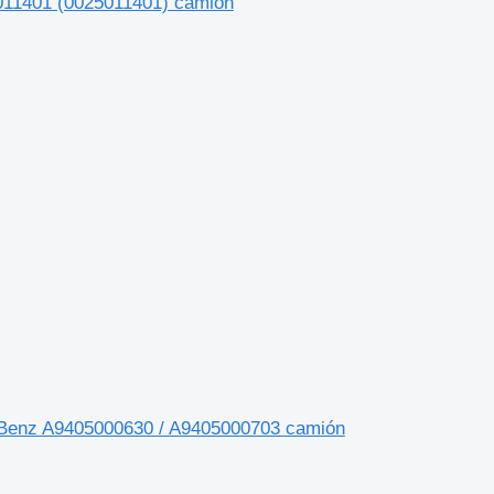
5011401 (0025011401) camión
s-Benz A9405000630 / A9405000703 camión