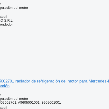
r
geración del motor
testi
O S.R.L.
vendedor
5002701 radiador de refrigeración del motor para Mercede
amión
r
geración del motor
605002701, A9605001001, 9605001001
testi