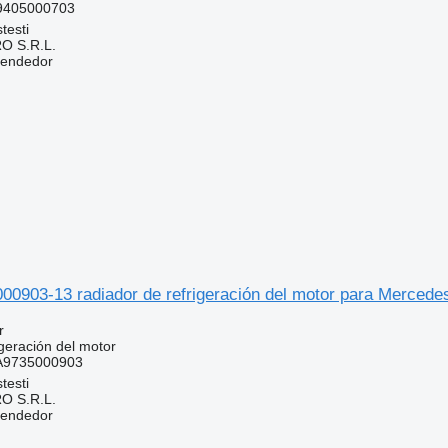
9405000703
testi
O S.R.L.
vendedor
000903-13 radiador de refrigeración del motor para Merce
r
geración del motor
A9735000903
testi
O S.R.L.
vendedor