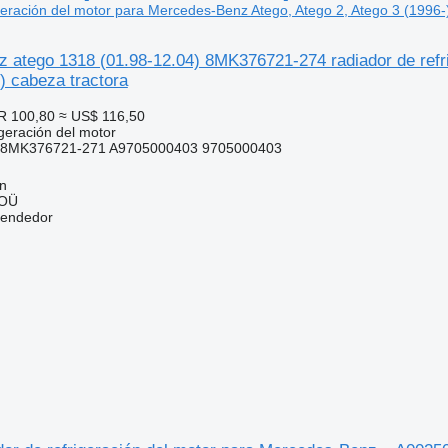
igeración del motor para Mercedes-Benz Atego, Atego 2, Atego 3 (1996-
 atego 1318 (01.98-12.04) 8MK376721-274 radiador de refri
) cabeza tractora
R 100,80
≈ US$ 116,50
geración del motor
8MK376721-271 A9705000403 9705000403
nn
 OÜ
vendedor