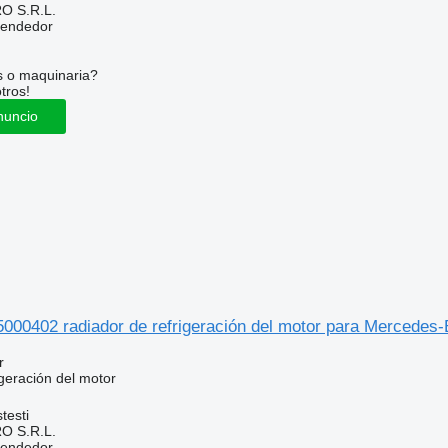
O S.R.L.
vendedor
s o maquinaria?
tros!
nuncio
5000402 radiador de refrigeración del motor para Mercede
r
geración del motor
testi
O S.R.L.
vendedor