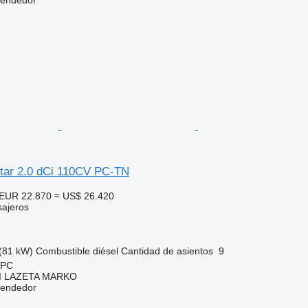
tar 2.0 dCi 110CV PC-TN
EUR 22.870
≈ US$ 26.420
sajeros
(81 kW)
Combustible
diésel
Cantidad de asientos
9
 PC
I LAZETA MARKO
vendedor