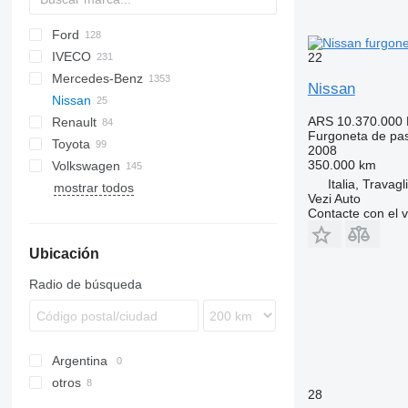
Ford
Express
Jumper
Ducato
IVECO
Jumpy
Scudo
E-series
32213
Liesse
H-series
22
Mercedes-Benz
L-series
Daily
Daily
TGE
eDeliver
Nissan
Nissan
Tourneo
Ferqui Sunrise
Citaro
D-series
ARS 10.370.000
Renault
Transit
Mago
EQV
Caravan
Combo
Boxer
Furgoneta de pa
Toyota
Mobi
MB
Civilian
Movano
Expert
Master
S-series
2008
350.000 km
Volkswagen
Rapido
O-series
Interstar
Vivaro
Partner
T-series
Alphard
2206
Italia, Travagl
mostrar todos
Wing
Spica
NV
Zafira
Traveller
Trafic
Coaster
California
Vezi Auto
Sprinter
Primastar
Estima
Caravelle
NV200
Contacte con el 
Travego
Serena
Hiace
Crafter
NV350
Ubicación
V-Class
Noah
ID
NV400
Vario
Proace
LT
Radio de búsqueda
Viano
Verso
Multivan
Vito
Voxy
Transporter
eSprinter
Argentina
eVito
otros
28
Italia