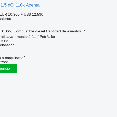
1.5 dCi 110k Acenta
EUR 10.900
≈ US$ 12.590
sajeros
(81 kW)
Combustible
diésel
Cantidad de asientos
7
ratislava - mestská časť Petržalka
s.r.o.
vendedor
s o maquinaria?
tros!
nuncio