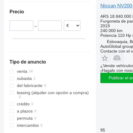
Nissan NV200 
Eslovaquia
Precio
Suecia
ARS 18.840.000
Letonia
Furgoneta de pa
2019
–
Lituania
240.000 km
España
Potencia
110 Hp 
Eslovaquia, B
Dinamarca
AutoGlobal group 
Contacte con el 
Tipo de anuncio
¿Vende vehículo
¡Hagalo con noso
venta
Publicar el a
subasta
del fabricante
leasing (alquiler con opción a compra)
crédito
a plazos
permuta
intercambio
95