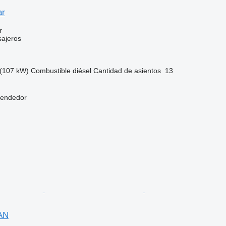
ar
r
sajeros
(107 kW)
Combustible
diésel
Cantidad de asientos
13
vendedor
AN