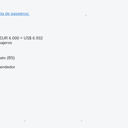
EUR 6.000
≈ US$ 6.932
sajeros
iato (BS)
vendedor