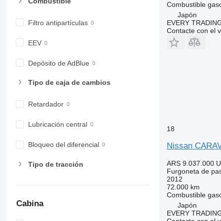
Combustible
Combustible
gaso
Japón
EVERY TRADING
Filtro antipartículas
Contacte con el 
EEV
Depósito de AdBlue
Tipo de caja de cambios
Retardador
Lubricación central
18
Bloqueo del diferencial
Nissan CARA
ARS 9.037.000
U
Tipo de tracción
Furgoneta de pa
2012
72.000 km
Combustible
gaso
Cabina
Japón
EVERY TRADING
Contacte con el 