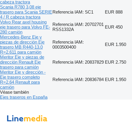
cabeza tractora
Scania R780 3,08 eje
trasero para Scania SERIE
Referencia IAM: SC1
EUR 888
4 / R cabeza tractora
Volvo Rear axel housing
Referencia IAM: 20702701
eje trasero para Volvo FE-
EUR 450
RSS1332A
280 camión
Mercedes-Benz Eje y
piezas de dirección Eje
Referencia IAM:
EUR 1.950
trasero MB R440-13.0
0003500400
R=2.611 para camión
Meritor Eje y piezas de
dirección Renault Eje
Referencia IAM: 20837829
EUR 2.750
trasero para camión
Meritor Eje y dirección -
Eje trasero completo
Referencia IAM: 20836784
EUR 1.950
R=2.64 Renault para
camión
Véase también
Ejes traseros en España