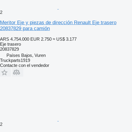
2
Meritor Eje y piezas de dirección Renault Eje trasero
20837829 para camión
ARS 4.754.000
EUR 2.750
≈ US$ 3.177
Eje trasero
20837829
Países Bajos, Vuren
Truckparts1919
Contacte con el vendedor
2