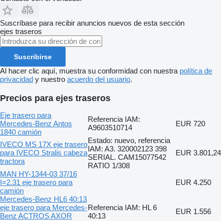
Suscríbase para recibir anuncios nuevos de esta sección
ejes traseros
Suscribirse
Al hacer clic aquí, muestra su conformidad con nuestra
política de
privacidad
y nuestro
acuerdo del usuario
.
Precios para ejes traseros
Eje trasero para
Referencia IAM:
Mercedes-Benz Antos
EUR 720
A9603510714
1840 camión
Estado: nuevo, referencia
IVECO MS 17X eje trasero
IAM: A3. 320002123 398
para IVECO Stralis cabeza
EUR 3.801,24
SERIAL. CAM15077542
tractora
RATIO 1/308
MAN HY-1344-03 37/16
I=2.31 eje trasero para
EUR 4.250
camión
Mercedes-Benz HL6 40:13
eje trasero para Mercedes-
Referencia IAM: HL 6
EUR 1.556
Benz ACTROS AXOR
40:13