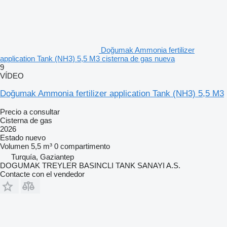
Doğumak Ammonia fertilizer
application Tank (NH3) 5,5 M3 cisterna de gas nueva
9
VÍDEO
Doğumak Ammonia fertilizer application Tank (NH3) 5,5 M3
Precio a consultar
Cisterna de gas
2026
Estado
nuevo
Volumen
5,5 m³
0 compartimento
Turquía, Gaziantep
DOGUMAK TREYLER BASINCLI TANK SANAYI A.S.
Contacte con el vendedor