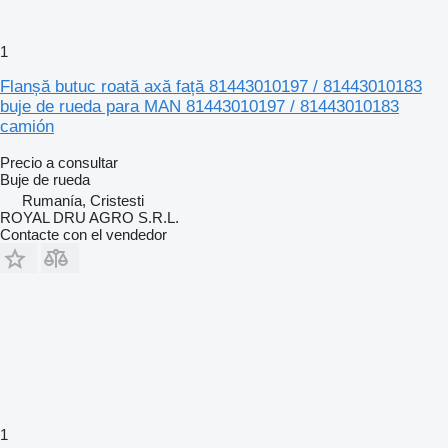
1
Flanșă butuc roată axă față 81443010197 / 81443010183
buje de rueda para MAN 81443010197 / 81443010183
camión
Precio a consultar
Buje de rueda
Rumanía, Cristesti
ROYAL DRU AGRO S.R.L.
Contacte con el vendedor
1