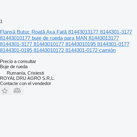
1
Flanșă Butuc Roată Axa Față 81443013177 8144301-3177
81443010177 buje de rueda para MAN 81443013177
8144301-3177 81443010177 81443010195 8144301-0177
8144301-0195 81443010172 8144301-0172 camión
Precio a consultar
Buje de rueda
Rumanía, Cristesti
ROYAL DRU AGRO S.R.L.
Contacte con el vendedor