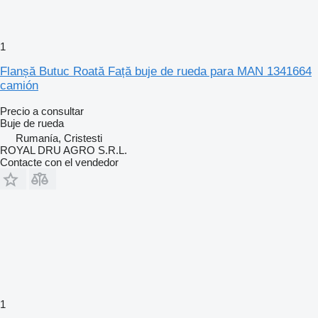
1
Flanșă Butuc Roată Față buje de rueda para MAN 1341664
camión
Precio a consultar
Buje de rueda
Rumanía, Cristesti
ROYAL DRU AGRO S.R.L.
Contacte con el vendedor
1