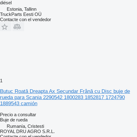
diésel
Estonia, Tallinn
TruckParts Eesti OÜ
Contacte con el vendedor
1
Butuc Roată Dreapta Ax Secundar Frână cu Disc buje de
rueda para Scania 2290542 1800283 1852817 1724790
1889543 camión
Precio a consultar
Buje de rueda
Rumanía, Cristesti
ROYAL DRU AGRO S.R.L.
Contacte con el vendedor