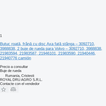
1
Butuc roată, frână cu disc Axa față stânga – 3092710,
3988838, 2 buje de rueda para Volvo – 3092710, 3988838,
21983594, 21983587, 21946101, 21983590, 21940446,
21940776 camión
Precio a consultar
Buje de rueda
Rumanía, Cristesti
ROYAL DRU AGRO S.R.L.
Contacte con el vendedor