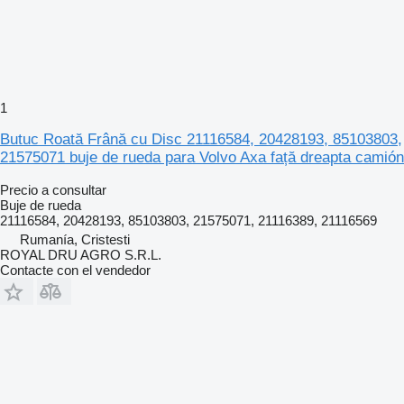
1
Butuc Roată Frână cu Disc 21116584, 20428193, 85103803,
21575071 buje de rueda para Volvo Axa față dreapta camión
Precio a consultar
Buje de rueda
21116584, 20428193, 85103803, 21575071, 21116389, 21116569
Rumanía, Cristesti
ROYAL DRU AGRO S.R.L.
Contacte con el vendedor