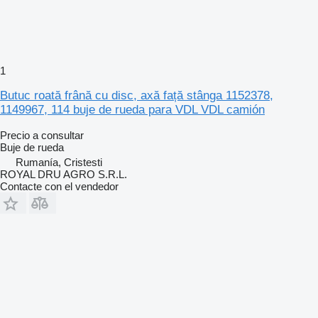
1
Butuc roată frână cu disc, axă față stânga 1152378,
1149967, 114 buje de rueda para VDL VDL camión
Precio a consultar
Buje de rueda
Rumanía, Cristesti
ROYAL DRU AGRO S.R.L.
Contacte con el vendedor