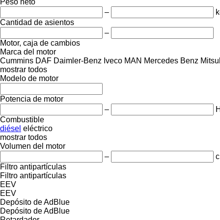
Peso neto
–
k
Cantidad de asientos
–
Motor, caja de cambios
Marca del motor
Cummins
DAF
Daimler-Benz
Iveco
MAN
Mercedes Benz
Mitsu
mostrar todos
Modelo de motor
Potencia de motor
–
Combustible
diésel
eléctrico
mostrar todos
Volumen del motor
–
c
Filtro antipartículas
Filtro antipartículas
EEV
EEV
Depósito de AdBlue
Depósito de AdBlue
Retardador