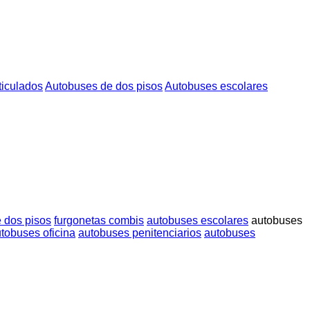
ticulados
Autobuses de dos pisos
Autobuses escolares
 dos pisos
furgonetas combis
autobuses escolares
autobuses
tobuses oficina
autobuses penitenciarios
autobuses