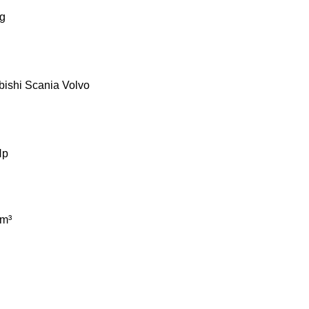
g
bishi
Scania
Volvo
Hp
m³