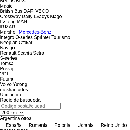
Beulas
Bova
Magiq
British Bus
DAF
IVECO
Crossway
Daily
Evadys
Mago
LVTong
MAN
IRIZAR
Marshell
Mercedes-Benz
Integro
O-series
Sprinter
Tourismo
Neoplan
Otokar
Navigo
Renault
Scania
Setra
S-series
Temsa
Prestij
VDL
Futura
Volvo
Yutong
mostrar todos
Ubicación
Radio de búsqueda
Argentina
otros
España
Rumanía
Polonia
Ucrania
Reino Unido