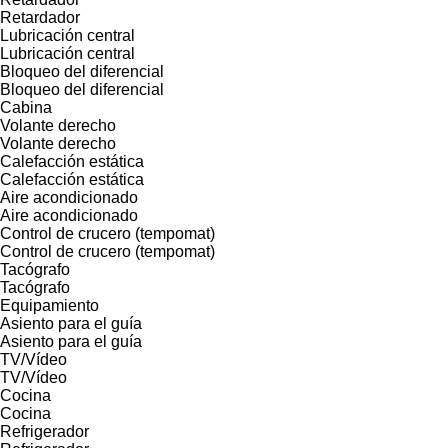
Retardador
Lubricación central
Lubricación central
Bloqueo del diferencial
Bloqueo del diferencial
Cabina
Volante derecho
Volante derecho
Calefacción estática
Calefacción estática
Aire acondicionado
Aire acondicionado
Control de crucero (tempomat)
Control de crucero (tempomat)
Tacógrafo
Tacógrafo
Equipamiento
Asiento para el guía
Asiento para el guía
TV/Vídeo
TV/Vídeo
Cocina
Cocina
Refrigerador