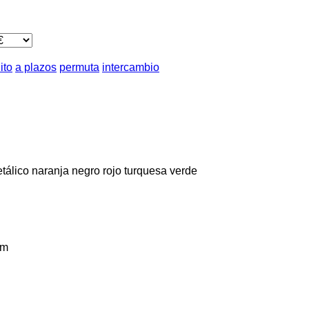
ito
a plazos
permuta
intercambio
tálico
naranja
negro
rojo
turquesa
verde
km