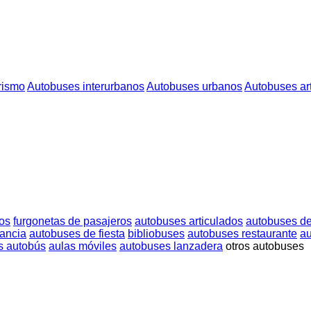
rismo
Autobuses interurbanos
Autobuses urbanos
Autobuses ar
os
furgonetas de pasajeros
autobuses articulados
autobuses de
ancia
autobuses de fiesta
bibliobuses
autobuses restaurante
au
s autobús
aulas móviles
autobuses lanzadera
otros autobuses