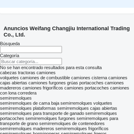
Anuncios Weifang Changjiu International Trading
Co., Ltd.
Búsqueda
Categoría
No se han encontrado resultados para esta consulta
cabezas tractoras
camiones
volquetes
camiones de combustible
camiones cisterna
camiones
cajas abiertas
camiones furgones
grúas portacoches
camiones
madereros
camiones frigoríficos
camiones portacoches
camiones
con lona corredera
semirremolques
semirremolques de cama baja
semirremolques volquetes
semirremolques plataformas
semirremolques cajas abiertas
semirremolques para transporte de ganado
semirremolques
portacoches
semirremolques furgones
semirremolques para
transporte de grano
semirremolques de contenedores
semirremolques madereros
semirremolques frigoríficos
semirremolques hormigoneras
semirremolques ligeros