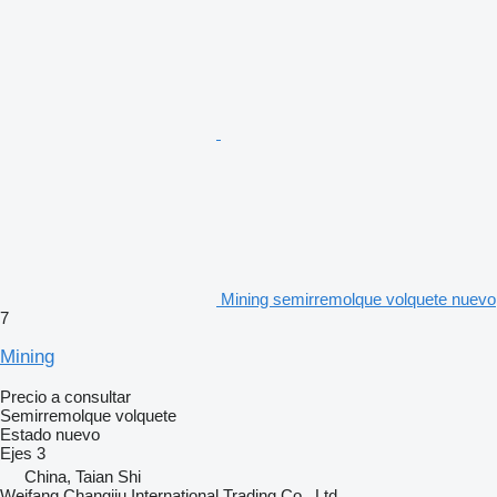
Mining semirremolque volquete nuevo
7
Mining
Precio a consultar
Semirremolque volquete
Estado
nuevo
Ejes
3
China, Taian Shi
Weifang Changjiu International Trading Co., Ltd.