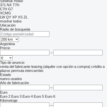
Sinotruk Howo
371
NX
T7H
C7H
G7
XCMG
LW
QY
XP
XS
ZL
mostrar todos
Ubicación
Radio de búsqueda
Argentina
Precio
–
Tipo de anuncio
venta
del fabricante
leasing (alquiler con opción a compra)
crédito
a
plazos
permuta
intercambio
Estado
nuevo
usados
Año de fabricación
–
Euro
Euro 2
Euro 3
Euro 4
Euro 5
Euro 6
Kilometraje
–