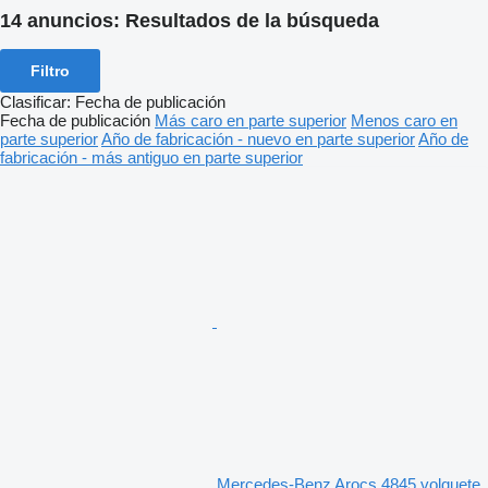
14 anuncios:
Resultados de la búsqueda
Filtro
Clasificar
:
Fecha de publicación
Fecha de publicación
Más caro en parte superior
Menos caro en
parte superior
Año de fabricación - nuevo en parte superior
Año de
fabricación - más antiguo en parte superior
Mercedes-Benz Arocs 4845 volquete