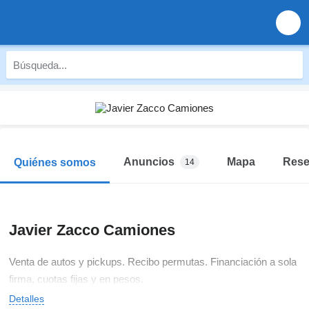
Anuncios
Mapa
Res
Quiénes somos
14
Javier Zacco Camiones
Venta de autos y pickups. Recibo permutas. Financiación a sola
firma, cuotas fijas y en pesos.
Detalles